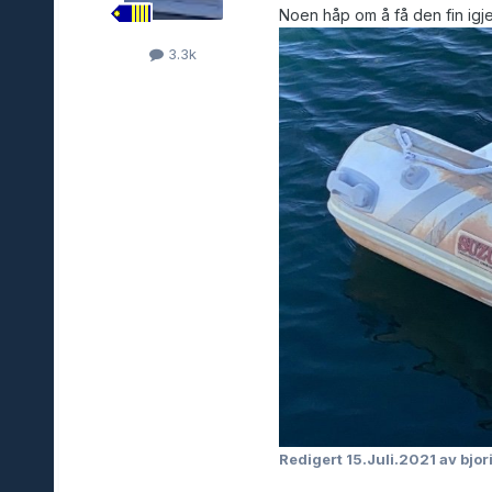
Noen håp om å få den fin igj
3.3k
Redigert
15.Juli.2021
av bjor