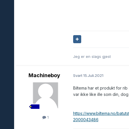
Jeg er en slags gjest
Machineboy
Svart
15.Juli.2021
Biltema har et produkt for ri
var ikke like ille som din, do
https://www.biltema.no/batut
1
2000043486