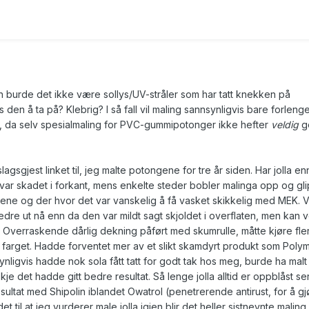
n burde det ikke være sollys/UV-stråler som har tatt knekken på
den å ta på? Klebrig? I så fall vil maling sannsynligvis bare forleng
, da selv spesialmaling for PVC-gummipotonger ikke hefter
veldig
g
lagsgjest
linket til, jeg malte potongene for tre år siden. Har jolla en
var skadet i forkant, mens enkelte steder bobler malinga opp og gli
dene og der hvor det var vanskelig å få vasket skikkelig med MEK. V
edre ut nå enn da den var mildt sagt skjoldet i overflaten, men kan ve
Overraskende dårlig dekning påført med skumrulle, måtte kjøre fle
nt farget. Hadde forventet mer av et slikt skamdyrt produkt som Poly
ligvis hadde nok sola fått tatt for godt tak hos meg, burde ha malt
kje det hadde gitt bedre resultat. Så lenge jolla alltid er oppblåst se
esultat med Shipolin iblandet Owatrol (penetrerende antirust, for å gj
det til at jeg vurderer male jolla igjen blir det heller sistnevnte maling