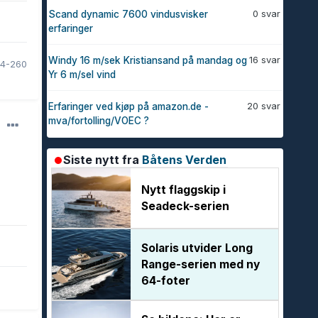
0 svar
Scand dynamic 7600 vindusvisker
erfaringer
16 svar
Windy 16 m/sek Kristiansand på mandag og
D4-260
Yr 6 m/sel vind
20 svar
Erfaringer ved kjøp på amazon.de -
mva/fortolling/VOEC ?
Siste nytt fra
Båtens Verden
Nytt flaggskip i
Seadeck-serien
Solaris utvider Long
Range-serien med ny
64-foter