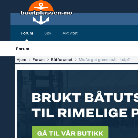
Forum
Søk
Aktivitet
Forum
Hjem
Forum
Båtforumet
Misfarget gummibåt - håp?