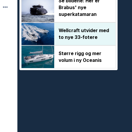
Se bildene: Her er
Brabus' nye
superkatamaran
Wellcraft utvider med
to nye 33-fotere
Større rigg og mer
volum i ny Oceanis