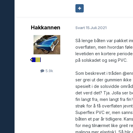
Hakkannen
Svart
15.Juli.2021
Så lenge båten var pakket in
overflaten, men hvordan føles 
levetiden en kortere periode
på solskadet og seig PVC.
5.9k
Som beskrevet i tråden
@ens
ser grei ut der gummien ikke 
spesielt i de solsvidde områ
det verd det? Tja. Jolla ser b
fin langt fra, men langt fra fin
?
strøk for å få overflaten jev
Superflex PVC er, men sannsyn
båten et par år tidligere. Kans
for meg tilnærmet like greit r
malinga mer elastisk). Så blir 