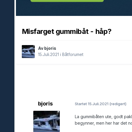
Misfarget gummibåt - håp?
Av bjoris
15.Juli.2021
i
Båtforumet
bjoris
Startet
15.Juli.2021
(redigert)
La gummibåten ute, godt pakke
begynner, men her har det nok 