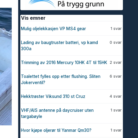
Vis emner
1 svar
Mulig oljelekkasjen VP MS4 gear
0 svar
Lading av baugtruster batteri, vp kamd
300a
2 svar
Trimming av 2016 Mercury 10HK 4T til 15HK
6 svar
Toalettet fylles opp etter flushing. Sliten
Jokerventil?
4 svar
Hekktrøster Viksund 310 st Cruz
1 svar
VHF/AIS antenne på daycruiser uten
targabøyle
1 svar
Hvor kjøpe oljerør til Yanmar Qm30?