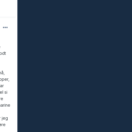
e
odt
nå,
pper,
ar
l si
re
marine
r jeg
øre