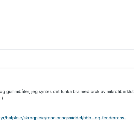
b og gummibåter, jeg syntes det funka bra med bruk av mikrofiberklut
g
:)
styr/batpleie/skrogpleie/rengjoringsmiddel/ribb--og-fenderrens-