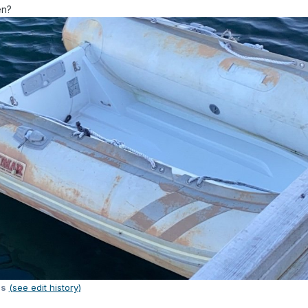
en?
is
(see edit history)