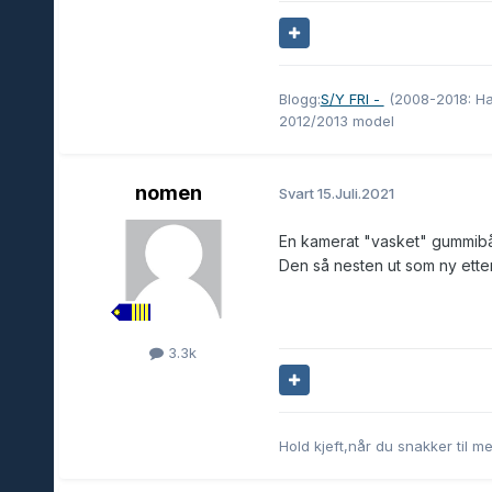
Blogg:
S/Y FRI -
(2008-2018: Ha
2012/2013 model
nomen
Svart
15.Juli.2021
En kamerat "vasket" gummibåt
Den så nesten ut som ny ette
3.3k
Hold kjeft,når du snakker til me