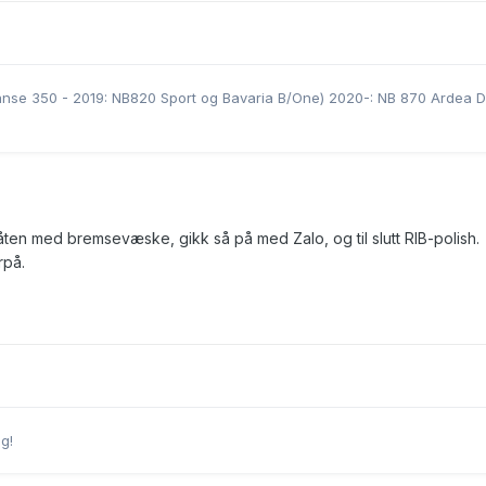
nse 350 - 2019: NB820 Sport og Bavaria B/One) 2020-: NB 870 Ardea 
en med bremsevæske, gikk så på med Zalo, og til slutt RIB-polish.
rpå.
g!