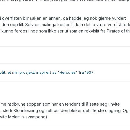
eig i overflaten blir saken en annen, da hadde jeg nok gjerne vurdert
den opp litt. Selv om malinga koster litt kan det jo være verdt å for
 kunne ferdes i noe som ikke ser ut som en rekvisitt fra Pirates of t
åt, et miniprosjekt, inspirert av "Hercules" fra 1907
e rødbrune soppen som har en tendens til å sette seg i hvite
itt sterk Klorinløsning og sett om den bleker det i første omgang. Og
 hvite Melamin-svampene)