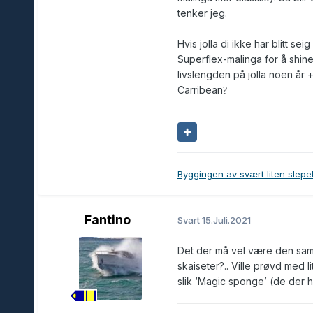
tenker jeg.
Hvis jolla di ikke har blitt s
Superflex-malinga for å shine 
livslengden på jolla noen år +
Carribean
?
Byggingen av svært liten slepeb
Fantino
Svart
15.Juli.2021
Det der må vel være den samm
skaiseter?.. Ville prøvd med l
slik ‘Magic sponge’ (de der