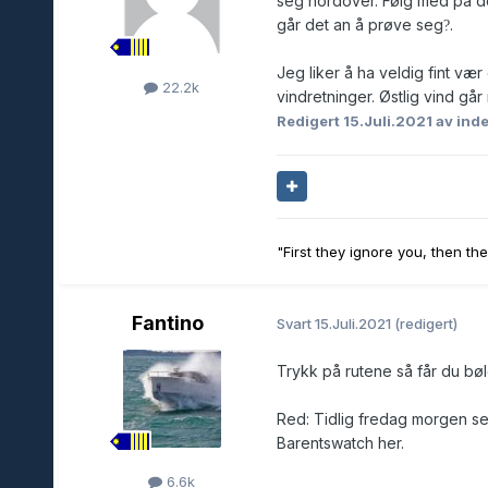
seg nordover. Følg med på de
går det an å prøve seg
.
?
Jeg liker å ha veldig fint vær
22.2k
vindretninger. Østlig vind gå
Redigert
15.Juli.2021
av ind
"First they ignore you, then th
Fantino
Svart
15.Juli.2021
(redigert)
Trykk på rutene så får du bøl
Red: Tidlig fredag morgen ser
Barentswatch her.
6.6k