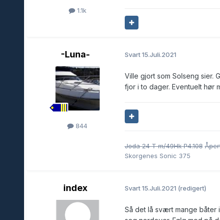
1.1k
-Luna-
Svart
15.Juli.2021
Ville gjort som Solseng sier.
fjor i to dager. Eventuelt hø
844
Joda 24 T m/49Hk P4.108
Åpen
Skorgenes Sonic 375
index
Svart
15.Juli.2021
(redigert)
Så det lå svært mange båter