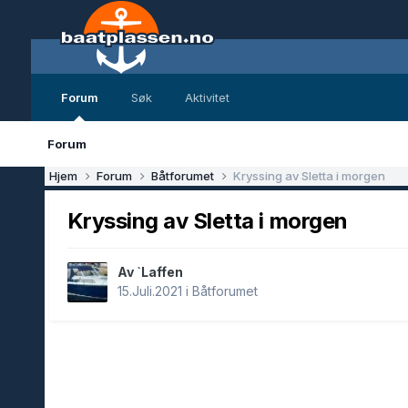
Forum
Søk
Aktivitet
Forum
Hjem
Forum
Båtforumet
Kryssing av Sletta i morgen
Kryssing av Sletta i morgen
Av `Laffen
15.Juli.2021
i
Båtforumet