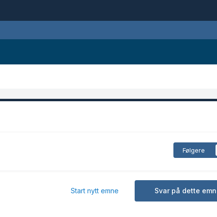
Følgere
Start nytt emne
Svar på dette emn