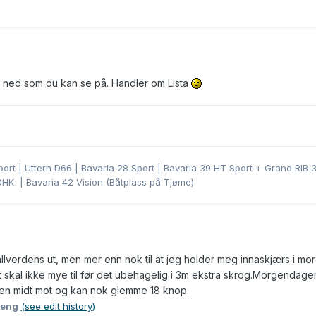
re ned som du kan se på. Handler om Lista
port
|
Uttern D66
|
Bavaria 28 Sport
|
Bavaria 39 HT Sport + Grand RIB 
0HK
| Bavaria 42 Vision (Båtplass på Tjøme)
lverdens ut, men mer enn nok til at jeg holder meg innaskjærs i mo
t skal ikke mye til før det ubehagelig i 3m ekstra skrog.Morgendagen
 den midt mot og kan nok glemme 18 knop.
seng
(see edit history)