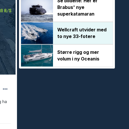
Se bildene: Her er
Brabus' nye
superkatamaran
Wellcraft utvider med
to nye 33-fotere
Større rigg og mer
volum i ny Oceanis
g ha