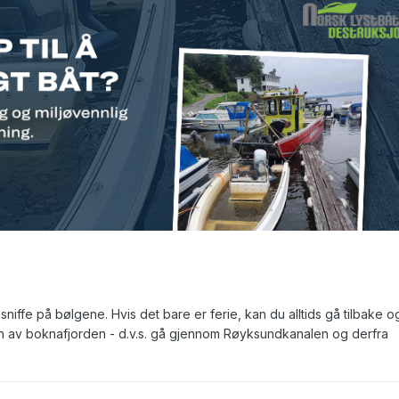
sniffe på bølgene. Hvis det bare er ferie, kan du alltids gå tilbake o
n av boknafjorden - d.v.s. gå gjennom Røyksundkanalen og derfra