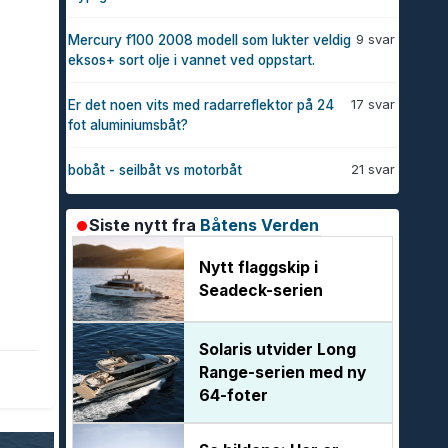
9 svar
Mercury f100 2008 modell som lukter veldig
eksos+ sort olje i vannet ved oppstart.
17 svar
Er det noen vits med radarreflektor på 24
fot aluminiumsbåt?
21 svar
bobåt - seilbåt vs motorbåt
Siste nytt fra
Båtens Verden
Nytt flaggskip i
Seadeck-serien
Solaris utvider Long
Range-serien med ny
64-foter