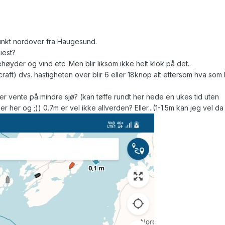
punkt nordover fra Haugesund.
iest?
øyder og vind etc. Men blir liksom ikke helt klok på det..
craft) dvs. hastigheten over blir 6 eller 18knop alt ettersom hva som b
ler vente på mindre sjø? (kan tøffe rundt her nede en ukes tid uten
r her og ;)) 0.7m er vel ikke allverden? Eller...(1-1.5m kan jeg vel da