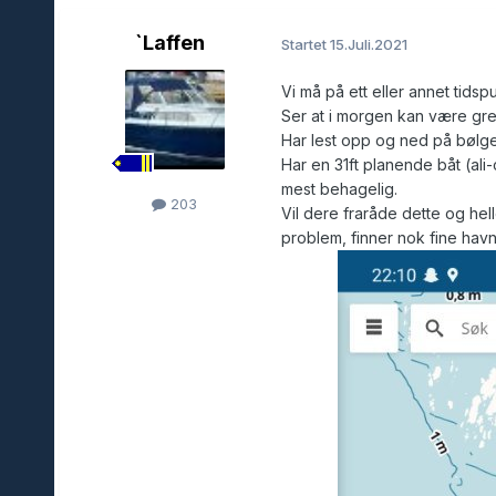
`Laffen
Startet
15.Juli.2021
Vi må på ett eller annet tids
Ser at i morgen kan være gre
Har lest opp og ned på bølgeh
Har en 31ft planende båt (ali-
mest behagelig.
203
Vil dere fraråde dette og hel
problem, finner nok fine havne