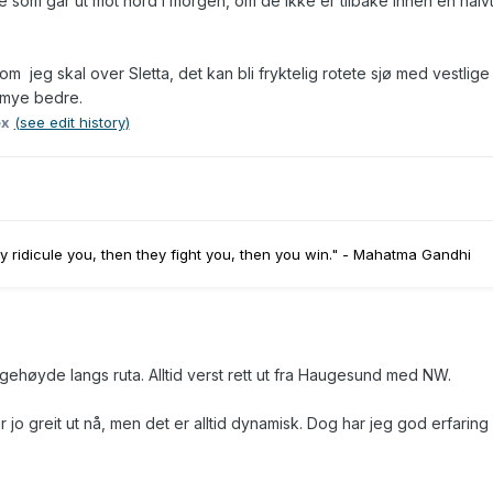
 som går ut mot nord i morgen, om de ikke er tilbake innen en halv
 om jeg skal over Sletta, det kan bli fryktelig rotete sjø med vestlige
r mye bedre.
ex
(see edit history)
ey ridicule you, then they fight you, then you win." - Mahatma Gandhi
gehøyde langs ruta. Alltid verst rett ut fra Haugesund med NW.
 jo greit ut nå, men det er alltid dynamisk. Dog har jeg god erfarin