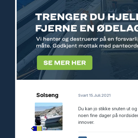
Solseng
Svart
15.Juli.2021
Du kan jo stikke snuten ut og 
noen fine dager på nordside
innover.