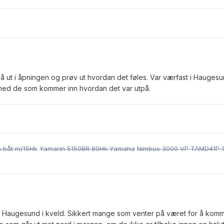
 Gå ut i åpningen og prøv ut hvordan det føles. Var værfast i Haugesu
r med de som kommer inn hvordan det var utpå.
 båt m/15Hk
Yamarin 5150BR 80Hk Yamaha
Nimbus 3000 VP TAMD41P 
 i Haugesund i kveld. Sikkert mange som venter på været for å kom