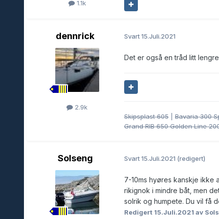
1.1k
dennrick
Svart
15.Juli.2021
Det er også en tråd litt leng
2.9k
Skipsplast 605
|
Bavaria 300 S
Grand RIB 650 Golden Line 20
Solseng
Svart
15.Juli.2021
(redigert)
7-10ms hyøres kanskje ikke al
rikignok i mindre båt, men de
solrik og humpete. Du vil få
Redigert
15.Juli.2021
av Sol