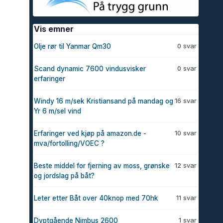
Vis emner
0 svar
Olje rør til Yanmar Qm30
0 svar
Scand dynamic 7600 vindusvisker
erfaringer
16 svar
Windy 16 m/sek Kristiansand på mandag og
Yr 6 m/sel vind
10 svar
Erfaringer ved kjøp på amazon.de -
mva/fortolling/VOEC ?
12 svar
Beste middel for fjerning av moss, grønske
og jordslag på båt?
11 svar
Leter etter Båt over 40knop med 70hk
1 svar
Dyptgående Nimbus 2600