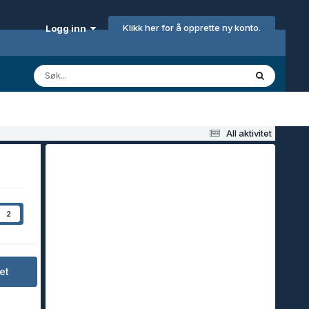
Klikk her for å opprette ny konto.
Logg inn
All aktivitet
2
et