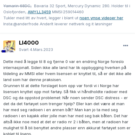
Yamarin 68DC,
Bavaria 32 Sport, Mercury Dynamic 280. Holder til i
Oslofjorden,
AMY:LL3459
MMSI:259014460
Tukler med litt av hvert, legger i blant ut
noen ymse videoer her
Insta:@anderfrode AnderIt leverer nettverk og it løsninger
LI4000
Svart
4.Mars.2023
Dette med å legge til 8 og fjerne 0 var en endring Norge foreslo
internasjonalt. Siden ikke alle land har lik oppbygging hverken på
tildeling av MMSI eller hvem lisensen er knyttet til, så er det ikke alle
land som har denne praksisen.
Grunnen til at dette forslaget kom opp var fordi vi i Norge har
lisensen knyttet opp mot fartøy. Så fikk vi håndholdte radioer med
DSC og da oppstod problemet: Når noen sender DSC distress - er
det da det fartøyet som trenger hjelp? Eller kan det være at man
har med seg radioen i en annen båt? Man kan jo ta med seg
radioen i en kajakk eller jolle man har med seg bak båten. Det har
altså ikke noe med at det er radio nr 2 i båten, men at radioen har
mulighet til å bli benyttet andre plasser enn akkurat fartøyet som er
koblet til lisens.