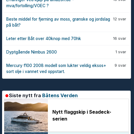
mva/fortolling/VOEC ?
12 svar
Beste middel for fjerning av moss, grønske og jordslag
på båt?
16 svar
Leter etter Båt over 40knop med 70hk
1 svar
Dyptgående Nimbus 2600
9 svar
Mercury f100 2008 modell som lukter veldig eksos+
sort olje i vannet ved oppstart.
Siste nytt fra
Båtens Verden
Nytt flaggskip i Seadeck-
serien