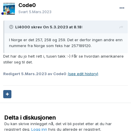
Code0
Svart
5.Mars.2023
LI4000 skrev On 5.3.2023 at 8.18:
I Norge er det 257, 258 og 259. Det er derfor ingen andre enn
nummere fra Norge som feks har 257189120.
Det har du jo helt rett i, tusen takk
:-) Får se hvordan amerikanere
stiller seg til det.
Redigert
5.Mars.2023
av Code0
(see edit history)
Delta i diskusjonen
Du kan skrive innlegget nå, det vil bli postet etter at du har
registrert deg.
Logg inn
hvis du allerede er registrert.