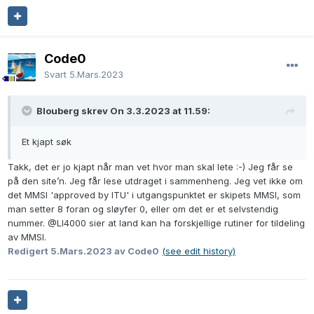
Code0
Svart
5.Mars.2023
Blouberg skrev On 3.3.2023 at 11.59:
Et kjapt søk
Takk, det er jo kjapt når man vet hvor man skal lete
:-)
Jeg får se
på den site’n. Jeg får lese utdraget i sammenheng. Jeg vet ikke om
det MMSI 'approved by ITU' i utgangspunktet er skipets MMSI, som
man setter 8 foran og sløyfer 0, eller om det er et selvstendig
nummer.
@LI4000
sier at land kan ha forskjellige rutiner for tildeling
av MMSI.
Redigert
5.Mars.2023
av Code0
(see edit history)