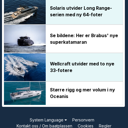
Solaris utvider Long Range-
serien med ny 64-foter
Se bildene: Her er Brabus' nye
superkatamaran
Wellcraft utvider med to nye
33-fotere
Større rigg og mer volum i ny
Oceanis
System Language
Personvern
Kontakt oss / Om baatplassen
Cookies
Regler