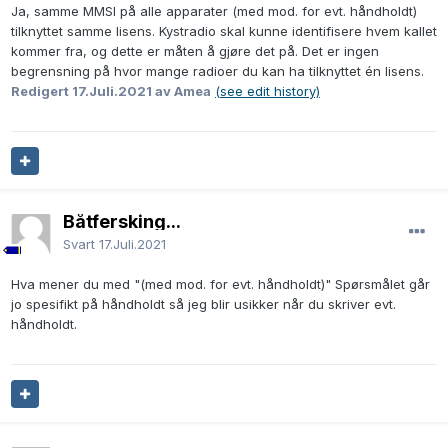
Ja, samme MMSI på alle apparater (med mod. for evt. håndholdt)
tilknyttet samme lisens. Kystradio skal kunne identifisere hvem kallet
kommer fra, og dette er måten å gjøre det på. Det er ingen
begrensning på hvor mange radioer du kan ha tilknyttet én lisens.
Redigert
17.Juli.2021
av Amea
(see edit history)
Båtfersking...
Svart
17.Juli.2021
Hva mener du med "(med mod. for evt. håndholdt)" Spørsmålet går
jo spesifikt på håndholdt så jeg blir usikker når du skriver evt.
håndholdt.