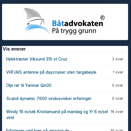
Vis emner
3 svar
Hekktrøster Viksund 310 st Cruz
1 svar
VHF/AIS antenne på daycruiser uten targabøyle
0 svar
Olje rør til Yanmar Qm30
0 svar
Scand dynamic 7600 vindusvisker erfaringer
16 svar
Windy 16 m/sek Kristiansand på mandag og Yr 6 m/sel
vind
15 svar
Erfaringer ved kjøp på amazon.de -