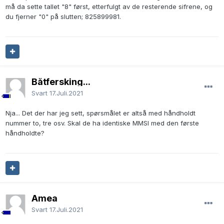
må da sette tallet "8" først, etterfulgt av de resterende sifrene, og
du fjerner "0" på slutten; 825899981.
Båtfersking...
Svart
17.Juli.2021
Nja... Det der har jeg sett, spørsmålet er altså med håndholdt
nummer to, tre osv. Skal de ha identiske MMSI med den første
håndholdte?
Amea
Svart
17.Juli.2021