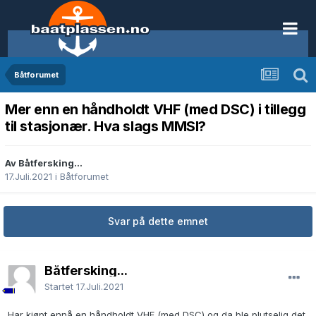
Båtforumet
Mer enn en håndholdt VHF (med DSC) i tillegg
til stasjonær. Hva slags MMSI?
Av Båtfersking...
17.Juli.2021
i
Båtforumet
Svar på dette emnet
Båtfersking...
Startet
17.Juli.2021
Har kjøpt ennå en håndholdt VHF (med DSC) og da ble plutselig det