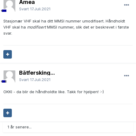
Amea
Svart
17.Juli.2021
Stasjonær VHF skal ha ditt MMSI nummer umodifisert. Håndholdt
VHF skal ha
modifisert
MMSI nummer, slik det er beskrevet i første
svar.
Båtfersking...
Svart
17.Juli.2021
OKKI - da blir de håndholdte like. Takk for hjelpen!
:-)
1 år senere...