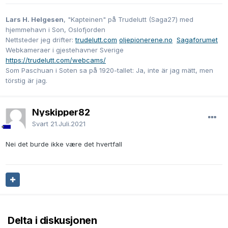
Lars H. Helgesen
, "Kapteinen" på Trudelutt (Saga27) med
hjemmehavn i Son, Oslofjorden
Nettsteder jeg drifter:
trudelutt.com
oljepionerene.no
Sagaforumet
Webkameraer i gjestehavner Sverige
https://trudelutt.com/webcams/
Som Paschuan i Soten sa på 1920-tallet: Ja, inte är jag mätt, men
törstig är jag.
Nyskipper82
Svart
21.Juli.2021
Nei det burde ikke være det hvertfall
Delta i diskusjonen