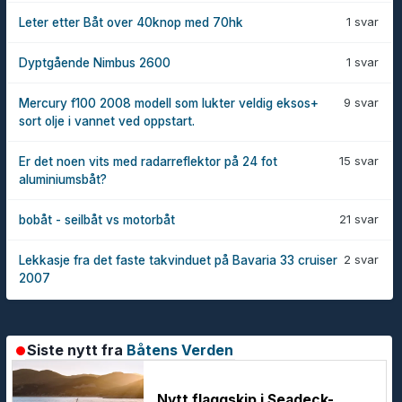
1 svar
Leter etter Båt over 40knop med 70hk
1 svar
Dyptgående Nimbus 2600
9 svar
Mercury f100 2008 modell som lukter veldig eksos+
sort olje i vannet ved oppstart.
15 svar
Er det noen vits med radarreflektor på 24 fot
aluminiumsbåt?
21 svar
bobåt - seilbåt vs motorbåt
2 svar
Lekkasje fra det faste takvinduet på Bavaria 33 cruiser
2007
Siste nytt fra
Båtens Verden
Nytt flaggskip i Seadeck-