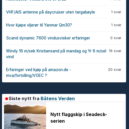
1 svar
VHF/AIS antenne på daycruiser uten targabøyle
1 svar
Hvor kjøpe oljerør til Yanmar Qm30?
0 svar
Scand dynamic 7600 vindusvisker erfaringer
16 svar
Windy 16 m/sek Kristiansand på mandag og Yr 6 m/sel
vind
20 svar
Erfaringer ved kjøp på amazon.de -
mva/fortolling/VOEC ?
Siste nytt fra
Båtens Verden
Nytt flaggskip i Seadeck-
serien