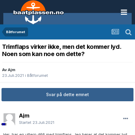
Båtforumet
Trimflaps virker ikke, men det kommer lyd.
Noen som kan noe om dette?
Av Ajm
23.Juli.2021
i
Båtforumet
Svar på dette emnet
Ajm
Startet
23.Juli.2021
Hei, har en uttern d66 med trimflaps. Jeg hører at det kommer lyd,