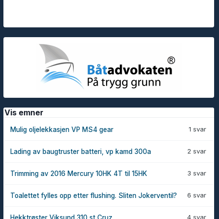
Vis emner
1 svar
Mulig oljelekkasjen VP MS4 gear
2 svar
Lading av baugtruster batteri, vp kamd 300a
3 svar
Trimming av 2016 Mercury 10HK 4T til 15HK
6 svar
Toalettet fylles opp etter flushing. Sliten Jokerventil?
4 svar
Hekktrøster Viksund 310 st Cruz