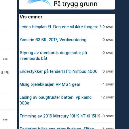
Vis emner
0 svar
Lenco trimplan EL Den ene vil ikke fungere !
0 svar
Yamarin 63 BR, 2017, Verdivurdering
0 svar
Styring av utenbords dorgemotor på
innenbords båt
0 svar
ng og
Endestykker på fenderlist til Nimbus 4000
4 svar
Mulig oljelekkasjen VP MS4 gear
12 svar
Lading av baugtruster batteri, vp kamd
300a
8 svar
Trimming av 2016 Mercury 10HK 4T til 15HK
6 svar