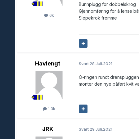
Bunnplugg for dobbelskrog
Gjennomføring for å lense bå
6k
Slepekrok fremme
Havlengt
Svart
28.Juli.2021
O-ringen rundt drenspluggen e
monter den nye påført kvit va
1.3k
JRK
Svart
29.Juli.2021