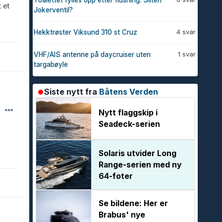
Toalettet fylles opp etter flushing. Sliten
 et
Jokerventil?
4 svar
Hekktrøster Viksund 310 st Cruz
1 svar
VHF/AIS antenne på daycruiser uten
targabøyle
Siste nytt fra
Båtens Verden
Nytt flaggskip i
Seadeck-serien
Solaris utvider Long
Range-serien med ny
64-foter
Se bildene: Her er
Brabus' nye