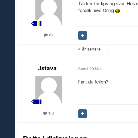
Takker for tips og svar, Hos me
forsøk med Oring
6k
4 år senere...
Jstava
Svart
29.Mai
Fant du feilen?
110