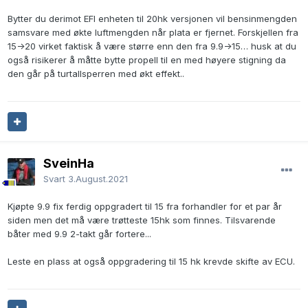
Bytter du derimot EFI enheten til 20hk versjonen vil bensinmengden
samsvare med økte luftmengden når plata er fjernet. Forskjellen fra
15->20 virket faktisk å være større enn den fra 9.9->15… husk at du
også risikerer å måtte bytte propell til en med høyere stigning da
den går på turtallsperren med økt effekt..
SveinHa
Svart
3.August.2021
Kjøpte 9.9 fix ferdig oppgradert til 15 fra forhandler for et par år
siden men det må være trøtteste 15hk som finnes. Tilsvarende
båter med 9.9 2-takt går fortere...
Leste en plass at også oppgradering til 15 hk krevde skifte av ECU.