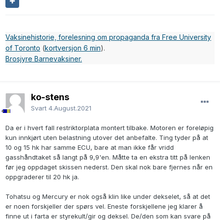
Vaksinehistorie, forelesning om propaganda fra Free University
of Toronto
(
kortversjon 6 min
).
Brosjyre Barnevaksiner.
ko-stens
Svart
4.August.2021
Da er i hvert fall restriktorplata montert tilbake. Motoren er foreløpig
kun innkjørt uten belastning utover det anbefalte. Ting tyder på at
10 og 15 hk har samme ECU, bare at man ikke får vridd
gasshåndtaket så langt på 9,9'en. Måtte ta en ekstra titt på lenken
før jeg oppdaget skissen nederst. Den skal nok bare fjernes når en
oppgraderer til 20 hk ja.
Tohatsu og Mercury er nok også klin like under dekselet, så at det
er noen forskjeller der spørs vel. Eneste forskjellene jeg klarer å
finne ut i farta er styrekult/gir og deksel. De/den som kan svare på