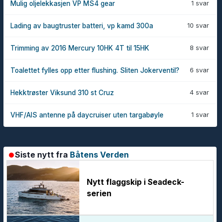
1 svar
Mulig oljelekkasjen VP MS4 gear
10 svar
Lading av baugtruster batteri, vp kamd 300a
8 svar
Trimming av 2016 Mercury 10HK 4T til 15HK
6 svar
Toalettet fylles opp etter flushing. Sliten Jokerventil?
4 svar
Hekktrøster Viksund 310 st Cruz
1 svar
VHF/AIS antenne på daycruiser uten targabøyle
Siste nytt fra
Båtens Verden
Nytt flaggskip i Seadeck-
serien