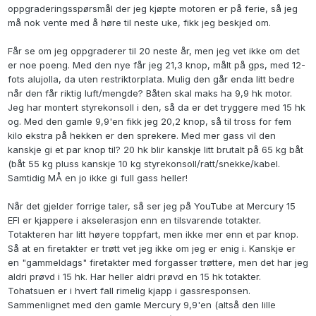
oppgraderingsspørsmål der jeg kjøpte motoren er på ferie, så jeg
må nok vente med å høre til neste uke, fikk jeg beskjed om.
Får se om jeg oppgraderer til 20 neste år, men jeg vet ikke om det
er noe poeng. Med den nye får jeg 21,3 knop, målt på gps, med 12-
fots alujolla, da uten restriktorplata. Mulig den går enda litt bedre
når den får riktig luft/mengde? Båten skal maks ha 9,9 hk motor.
Jeg har montert styrekonsoll i den, så da er det tryggere med 15 hk
og. Med den gamle 9,9'en fikk jeg 20,2 knop, så til tross for fem
kilo ekstra på hekken er den sprekere. Med mer gass vil den
kanskje gi et par knop til? 20 hk blir kanskje litt brutalt på 65 kg båt
(båt 55 kg pluss kanskje 10 kg styrekonsoll/ratt/snekke/kabel.
Samtidig MÅ en jo ikke gi full gass heller!
Når det gjelder forrige taler, så ser jeg på YouTube at Mercury 15
EFI er kjappere i akselerasjon enn en tilsvarende totakter.
Totakteren har litt høyere toppfart, men ikke mer enn et par knop.
Så at en firetakter er trøtt vet jeg ikke om jeg er enig i. Kanskje er
en "gammeldags" firetakter med forgasser trøttere, men det har jeg
aldri prøvd i 15 hk. Har heller aldri prøvd en 15 hk totakter.
Tohatsuen er i hvert fall rimelig kjapp i gassresponsen.
Sammenlignet med den gamle Mercury 9,9'en (altså den lille