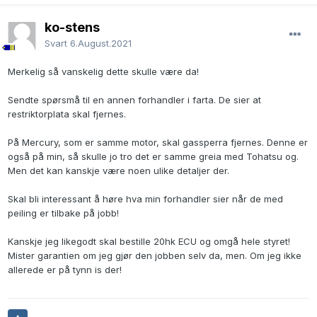
ko-stens
Svart
6.August.2021
Merkelig så vanskelig dette skulle være da!
Sendte spørsmå til en annen forhandler i farta. De sier at
restriktorplata skal fjernes.
På Mercury, som er samme motor, skal gassperra fjernes. Denne er
også på min, så skulle jo tro det er samme greia med Tohatsu og.
Men det kan kanskje være noen ulike detaljer der.
Skal bli interessant å høre hva min forhandler sier når de med
peiling er tilbake på jobb!
Kanskje jeg likegodt skal bestille 20hk ECU og omgå hele styret!
Mister garantien om jeg gjør den jobben selv da, men. Om jeg ikke
allerede er på tynn is der!