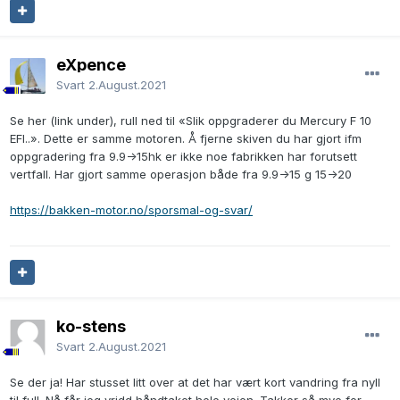
eXpence
Svart
2.August.2021
Se her (link under), rull ned til «Slik oppgraderer du Mercury F 10
EFI..». Dette er samme motoren. Å fjerne skiven du har gjort ifm
oppgradering fra 9.9->15hk er ikke noe fabrikken har forutsett
vertfall. Har gjort samme operasjon både fra 9.9->15 g 15->20
https://bakken-motor.no/sporsmal-og-svar/
ko-stens
Svart
2.August.2021
Se der ja! Har stusset litt over at det har vært kort vandring fra nyll