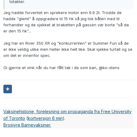
totakter.
Jeg hadde forventet en sprekere motor enn 9.9 2t. Trodde de
hadde "glemt" å oppgradere til 15 hk så jeg tok båten med til
forhandler og de sjekket at braketten på gassen var borte "så da
er den 15 hk"...
Jeg har en River 350 XR og "konkurrenten" er Summer Fun så de
er ikke veldig ulike men heller ikke helt like. Skal sjekke turtall og se
om det er innenfor spec.
Gi gjerne et vink når du har fått tak i de som kan,
@ko-stens
Vaksinehistorie, forelesning om propaganda fra Free University
of Toronto
(
kortversjon 6 min
).
Brosjyre Barnevaksiner.