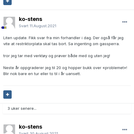
ko-stens
Svart
11.August.2021
Liten update. Fikk svar fra min forhandler i dag. Der også får jeg
vite at restriktorplata skal tas bort. Sa ingenting om gassperra.
tror jeg tar med verktøy og prøver både med og uten jeg!
Neste år oppgraderer jeg til 20 og hopper bukk over «problemet»!
Blir nok bare en tur eller to til i år uansett.
3 uker senere...
ko-stens
Svart
30.August.2021