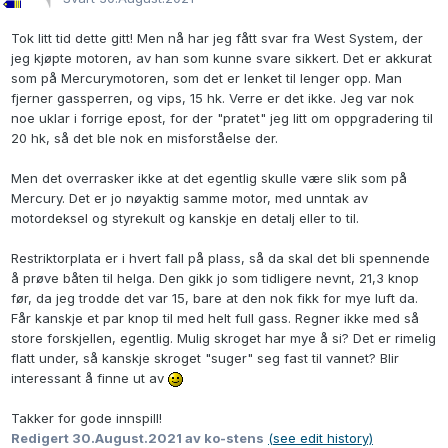
Tok litt tid dette gitt! Men nå har jeg fått svar fra West System, der
jeg kjøpte motoren, av han som kunne svare sikkert. Det er akkurat
som på Mercurymotoren, som det er lenket til lenger opp. Man
fjerner gassperren, og vips, 15 hk. Verre er det ikke. Jeg var nok
noe uklar i forrige epost, for der "pratet" jeg litt om oppgradering til
20 hk, så det ble nok en misforståelse der.
Men det overrasker ikke at det egentlig skulle være slik som på
Mercury. Det er jo nøyaktig samme motor, med unntak av
motordeksel og styrekult og kanskje en detalj eller to til.
Restriktorplata er i hvert fall på plass, så da skal det bli spennende
å prøve båten til helga. Den gikk jo som tidligere nevnt, 21,3 knop
før, da jeg trodde det var 15, bare at den nok fikk for mye luft da.
Får kanskje et par knop til med helt full gass. Regner ikke med så
store forskjellen, egentlig. Mulig skroget har mye å si? Det er rimelig
flatt under, så kanskje skroget "suger" seg fast til vannet? Blir
interessant å finne ut av
Takker for gode innspill!
Redigert
30.August.2021
av ko-stens
(see edit history)