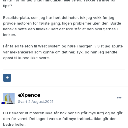
til full. Nå får jeg vridd håndtaket hele veien. Takker så mye for
tips!
?
Restriktorplata, som jeg har hørt det heter, tok jeg vekk før jeg
prøvde motoren for første gang. Ingen problemer uten den. Burde
kanskje sette den tilbake? Rart det ikke står at den skal fjernes i
lenken.
Får ta en telefon til West system og høre i morgen.
Sist jeg spurte
?
var mekanikeren som kunne om det her, syk, og han jeg sendte
epost til kunne ikke svare.
eXpence
Svart
2.August.2021
Du risikerer at motoren ikke får nok bensin (får mye luft) og da går
den for varmt. Det lager i værste fall mye trøbbel… ikke går den
bedre heller..