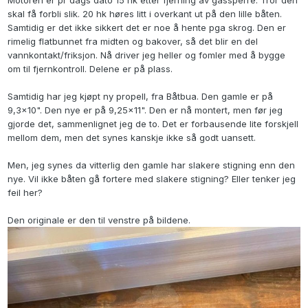
Motoren er pr dags dato 15 hk etter fjerning av gassperre. Tror den
skal få forbli slik. 20 hk høres litt i overkant ut på den lille båten.
Samtidig er det ikke sikkert det er noe å hente pga skrog. Den er
rimelig flatbunnet fra midten og bakover, så det blir en del
vannkontakt/friksjon. Nå driver jeg heller og fomler med å bygge
om til fjernkontroll. Delene er på plass.
Samtidig har jeg kjøpt ny propell, fra Båtbua. Den gamle er på
9,3x10". Den nye er på 9,25x11". Den er nå montert, men før jeg
gjorde det, sammenlignet jeg de to. Det er forbausende lite forskjell
mellom dem, men det synes kanskje ikke så godt uansett.
Men, jeg synes da vitterlig den gamle har slakere stigning enn den
nye. Vil ikke båten gå fortere med slakere stigning? Eller tenker jeg
feil her?
Den originale er den til venstre på bildene.