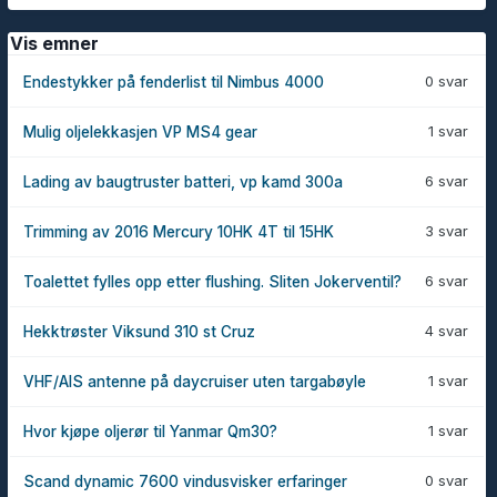
Vis emner
0 svar
Endestykker på fenderlist til Nimbus 4000
1 svar
Mulig oljelekkasjen VP MS4 gear
6 svar
Lading av baugtruster batteri, vp kamd 300a
3 svar
Trimming av 2016 Mercury 10HK 4T til 15HK
6 svar
Toalettet fylles opp etter flushing. Sliten Jokerventil?
4 svar
Hekktrøster Viksund 310 st Cruz
1 svar
VHF/AIS antenne på daycruiser uten targabøyle
1 svar
Hvor kjøpe oljerør til Yanmar Qm30?
0 svar
Scand dynamic 7600 vindusvisker erfaringer