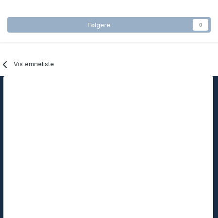
Følgere
0
Vis emneliste