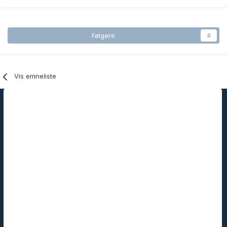
Følgere
0
Vis emneliste