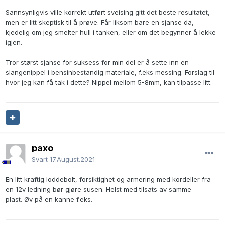
Sannsynligvis ville korrekt utført sveising gitt det beste resultatet,
men er litt skeptisk til å prøve. Får liksom bare en sjanse da,
kjedelig om jeg smelter hull i tanken, eller om det begynner å lekke
igjen.
Tror størst sjanse for suksess for min del er å sette inn en
slangenippel i bensinbestandig materiale, f.eks messing. Forslag til
hvor jeg kan få tak i dette? Nippel mellom 5-8mm, kan tilpasse litt.
paxo
Svart
17.August.2021
En litt kraftig loddebolt, forsiktighet og armering med kordeller fra
en 12v ledning bør gjøre susen. Helst med tilsats av samme
plast. Øv på en kanne f.eks.