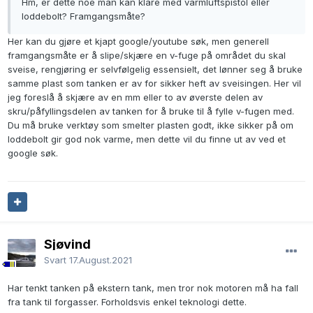
Hm, er dette noe man kan klare med varmluftspistol eller
loddebolt? Framgangsmåte?
Her kan du gjøre et kjapt google/youtube søk, men generell
framgangsmåte er å slipe/skjære en v-fuge på området du skal
sveise, rengjøring er selvfølgelig essensielt, det lønner seg å bruke
samme plast som tanken er av for sikker heft av sveisingen. Her vil
jeg foreslå å skjære av en mm eller to av øverste delen av
skru/påfyllingsdelen av tanken for å bruke til å fylle v-fugen med.
Du må bruke verktøy som smelter plasten godt, ikke sikker på om
loddebolt gir god nok varme, men dette vil du finne ut av ved et
google søk.
Sjøvind
Svart
17.August.2021
Har tenkt tanken på ekstern tank, men tror nok motoren må ha fall
fra tank til forgasser. Forholdsvis enkel teknologi dette.