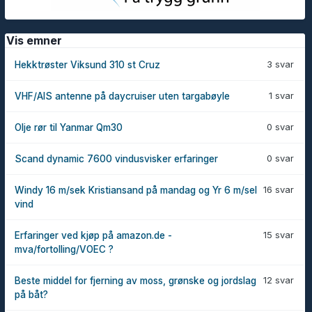
Vis emner
3 svar
Hekktrøster Viksund 310 st Cruz
1 svar
VHF/AIS antenne på daycruiser uten targabøyle
0 svar
Olje rør til Yanmar Qm30
0 svar
Scand dynamic 7600 vindusvisker erfaringer
16 svar
Windy 16 m/sek Kristiansand på mandag og Yr 6 m/sel
vind
15 svar
Erfaringer ved kjøp på amazon.de -
mva/fortolling/VOEC ?
12 svar
Beste middel for fjerning av moss, grønske og jordslag
på båt?