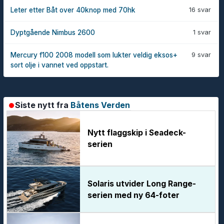
16 svar
Leter etter Båt over 40knop med 70hk
1 svar
Dyptgående Nimbus 2600
9 svar
Mercury f100 2008 modell som lukter veldig eksos+
sort olje i vannet ved oppstart.
Siste nytt fra
Båtens Verden
Nytt flaggskip i Seadeck-
serien
Solaris utvider Long Range-
serien med ny 64-foter