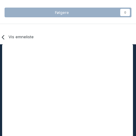
Følgere
0
Vis emneliste