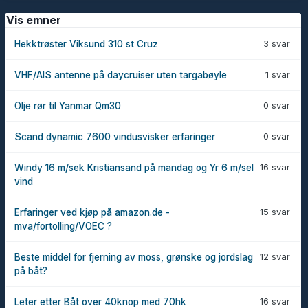
Vis emner
3 svar
Hekktrøster Viksund 310 st Cruz
1 svar
VHF/AIS antenne på daycruiser uten targabøyle
0 svar
Olje rør til Yanmar Qm30
0 svar
Scand dynamic 7600 vindusvisker erfaringer
16 svar
Windy 16 m/sek Kristiansand på mandag og Yr 6 m/sel
vind
15 svar
Erfaringer ved kjøp på amazon.de -
mva/fortolling/VOEC ?
12 svar
Beste middel for fjerning av moss, grønske og jordslag
på båt?
16 svar
Leter etter Båt over 40knop med 70hk