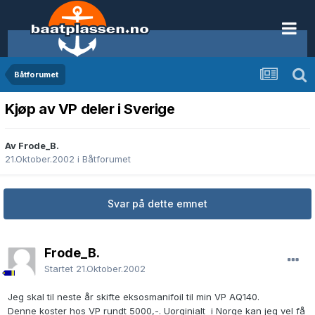
Båtforumet
Kjøp av VP deler i Sverige
Av Frode_B.
21.Oktober.2002
i
Båtforumet
Svar på dette emnet
Frode_B.
Startet
21.Oktober.2002
Jeg skal til neste år skifte eksosmanifoil til min VP AQ140.
Denne koster hos VP rundt 5000,-. Uorginialt i Norge kan jeg vel få