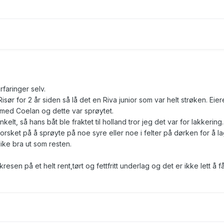
faringer selv.
isør for 2 år siden så lå det en Riva junior som var helt strøken. Eier
med Coelan og dette var sprøytet.
kelt, så hans båt ble fraktet til holland tror jeg det var for lakkering.
et på å sprøyte på noe syre eller noe i felter på dørken for å l
like bra ut som resten.
resen på et helt rent,tørt og fettfritt underlag og det er ikke lett å få 