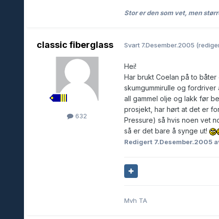
Stor er den som vet, men størr
classic fiberglass
Svart
7.Desember.2005
(rediger
Hei!
Har brukt Coelan på to båter
skumgummirulle og fordriver av 
all gammel olje og lakk før b
prosjekt, har hørt at det er
632
Pressure) så hvis noen vet noe
så er det bare å synge ut!
Redigert
7.Desember.2005
a
Mvh TA