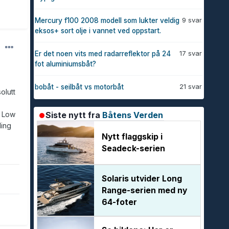
9 svar
Mercury f100 2008 modell som lukter veldig
eksos+ sort olje i vannet ved oppstart.
17 svar
Er det noen vits med radarreflektor på 24
fot aluminiumsbåt?
21 svar
bobåt - seilbåt vs motorbåt
olutt
e Low
Siste nytt fra
Båtens Verden
ling
Nytt flaggskip i
Seadeck-serien
Solaris utvider Long
Range-serien med ny
64-foter