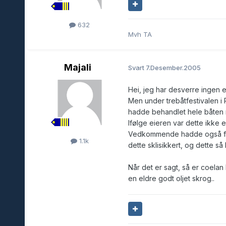
632
Mvh TA
Majali
Svart
7.Desember.2005
Hei, jeg har desverre ingen er
Men under trebåtfestivalen i R
hadde behandlet hele båten 
Ifølge eieren var dette ikke en
Vedkommende hadde også forsk
1.1k
dette sklisikkert, og dette så 
Når det er sagt, så er coelan k
en eldre godt oljet skrog..