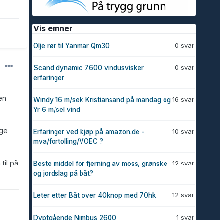
Vis emner
0 svar
Olje rør til Yanmar Qm30
0 svar
Scand dynamic 7600 vindusvisker
erfaringer
en
16 svar
Windy 16 m/sek Kristiansand på mandag og
Yr 6 m/sel vind
age
10 svar
Erfaringer ved kjøp på amazon.de -
mva/fortolling/VOEC ?
til på
12 svar
Beste middel for fjerning av moss, grønske
og jordslag på båt?
12 svar
Leter etter Båt over 40knop med 70hk
1 svar
Dyptgående Nimbus 2600