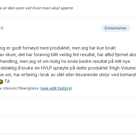
e er den som vet hvor man skal spørre
t)
Emnestarter
 og er godt fornøyd med produktet, men jeg har kun brukt
skum, det har forøvrig blitt veldig fint resultat, har alltid fjernet abs
ehandling, men jeg vil om mulig ha enda bedre resultat på mitt nye
 fordelaktig å bruke en HVLP sprøyte på dette produktet (High Volum
 om, har erfaring i bruk av slikt eller tilsvarende utstyr ved behand
TA
v classic fiberglass
(see edit history)