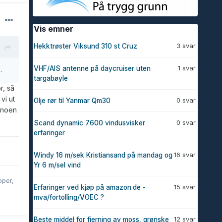
Vis emner
3 svar
Hekktrøster Viksund 310 st Cruz
1 svar
VHF/AIS antenne på daycruiser uten
.
targabøyle
r, så
vi ut
0 svar
Olje rør til Yanmar Qm30
 noen
0 svar
Scand dynamic 7600 vindusvisker
erfaringer
16 svar
Windy 16 m/sek Kristiansand på mandag og
Yr 6 m/sel vind
pper,
15 svar
Erfaringer ved kjøp på amazon.de -
mva/fortolling/VOEC ?
12 svar
Beste middel for fjerning av moss, grønske