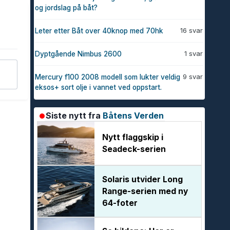
og jordslag på båt?
16 svar
Leter etter Båt over 40knop med 70hk
1 svar
Dyptgående Nimbus 2600
9 svar
Mercury f100 2008 modell som lukter veldig
eksos+ sort olje i vannet ved oppstart.
Siste nytt fra
Båtens Verden
Nytt flaggskip i
Seadeck-serien
Solaris utvider Long
Range-serien med ny
64-foter