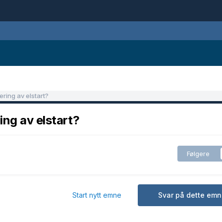
ring av elstart?
ing av elstart?
Følgere
Start nytt emne
Svar på dette emn