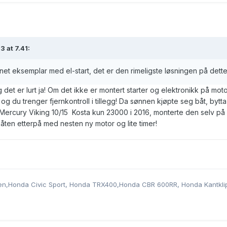
 at 7.41:
et eksemplar med el-start, det er den rimeligste løsningen på dette
g det er lurt ja! Om det ikke er montert starter og elektronikk på moto
 og du trenger fjernkontroll i tillegg! Da sønnen kjøpte seg båt, bytta 
Mercury Viking 10/15 Kosta kun 23000 i 2016, monterte den selv på
 båten etterpå med nesten ny motor og lite timer!
en,Honda Civic Sport, Honda TRX400,Honda CBR 600RR, Honda Kantkli