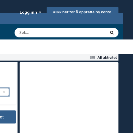
Klikk her for å opprette ny konto.
Logg inn
All aktivitet
0
et