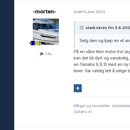
-morten-
Svart
5.Juni.2023
steib skrev On 3.6.2023
Selg den og kjøp en et ann
På en sånn liten motor tror je
7.4k
kan det bli dyrt og vanskelig,
en Yamaha 9,9 2t med en ny 
timer. Var veldig lett å selge
Båtgal og Hondafan: Askeladd
Subaru xv