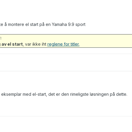
te å montere el start på en Yamaha 9.9 sport
:
av el start
, var ikke iht
reglene for titler.
eksemplar med el-start, det er den rimeligste løsningen på dette.