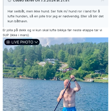
Code0 skrev On 7.3.2024 at 21.51:
Har seilbåt, men ikke hund. Ser folk m/ hund ror i land for å
lufte hunden, så en jolle tror jeg er nødvendig. Eller så blir det
kun båthavn.
Er jolla på dekk og vi kun skal lufte bikkja før neste etappe tar vi
SUP (ikke i mars).