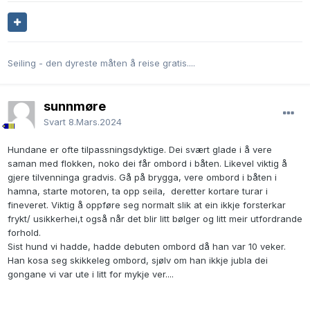
Seiling - den dyreste måten å reise gratis....
sunnmøre
Svart
8.Mars.2024
Hundane er ofte tilpassningsdyktige. Dei svært glade i å vere
saman med flokken, noko dei får ombord i båten. Likevel viktig å
gjere tilvenninga gradvis. Gå på brygga, vere ombord i båten i
hamna, starte motoren, ta opp seila, deretter kortare turar i
fineveret. Viktig å oppføre seg normalt slik at ein ikkje forsterkar
frykt/ usikkerhei,t også når det blir litt bølger og litt meir utfordrande
forhold.
Sist hund vi hadde, hadde debuten ombord då han var 10 veker.
Han kosa seg skikkeleg ombord, sjølv om han ikkje jubla dei
gongane vi var ute i litt for mykje ver....