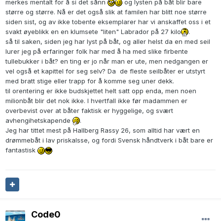
merkes mentalt for å si det sånn
og lysten på båt blir bare
større og større. Nå er det også slik at familen har blitt noe større
siden sist, og av ikke tobente eksemplarer har vi anskaffet oss i et
svakt øyeblikk en en klumsete "liten" Labrador på 27 kilo
.
så til saken, siden jeg har lyst på båt, og aller helst da en med seil
lurer jeg på erfaringer folk har med å ha med slike firbente
tullebukker i båt? en ting er jo når man er ute, men nedgangen er
vel også et kapittel for seg selv? Da de fleste seilbåter er utstyrt
med bratt stige eller trapp for å komme seg uner dekk.
til orentering er ikke budskjettet helt satt opp enda, men noen
milionbåt blir det nok ikke. I hvertfall ikke før madammen er
overbevist over at båter faktisk er hyggelige, og svært
avhengihetskapende
.
Jeg har tittet mest på Hallberg Rassy 26, som alltid har vært en
drømmebåt i lav priskalsse, og fordi Svensk håndtverk i båt bare er
fantastisk
Code0