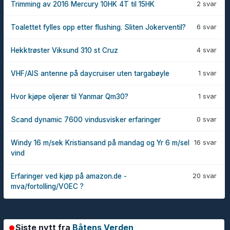
2 svar
Trimming av 2016 Mercury 10HK 4T til 15HK
6 svar
Toalettet fylles opp etter flushing. Sliten Jokerventil?
4 svar
Hekktrøster Viksund 310 st Cruz
1 svar
VHF/AIS antenne på daycruiser uten targabøyle
1 svar
Hvor kjøpe oljerør til Yanmar Qm30?
0 svar
Scand dynamic 7600 vindusvisker erfaringer
16 svar
Windy 16 m/sek Kristiansand på mandag og Yr 6 m/sel
vind
20 svar
Erfaringer ved kjøp på amazon.de -
mva/fortolling/VOEC ?
Siste nytt fra
Båtens Verden