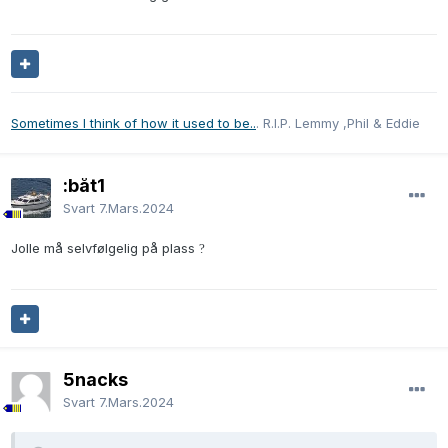
Sometimes I think of how it used to be..
. R.I.P. Lemmy ,Phil & Eddie
:båt1
Svart
7.Mars.2024
Jolle må selvfølgelig på plass
?
5nacks
Svart
7.Mars.2024