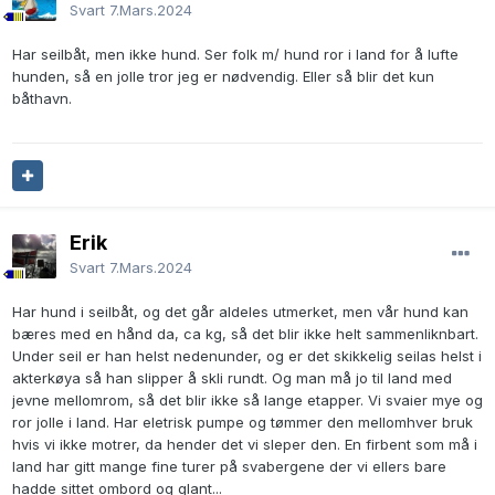
Svart
7.Mars.2024
Har seilbåt, men ikke hund. Ser folk m/ hund ror i land for å lufte
hunden, så en jolle tror jeg er nødvendig. Eller så blir det kun
båthavn.
Erik
Svart
7.Mars.2024
Har hund i seilbåt, og det går aldeles utmerket, men vår hund kan
bæres med en hånd da, ca kg, så det blir ikke helt sammenliknbart.
Under seil er han helst nedenunder, og er det skikkelig seilas helst i
akterkøya så han slipper å skli rundt. Og man må jo til land med
jevne mellomrom, så det blir ikke så lange etapper. Vi svaier mye og
ror jolle i land. Har eletrisk pumpe og tømmer den mellomhver bruk
hvis vi ikke motrer, da hender det vi sleper den. En firbent som må i
land har gitt mange fine turer på svabergene der vi ellers bare
hadde sittet ombord og glant...