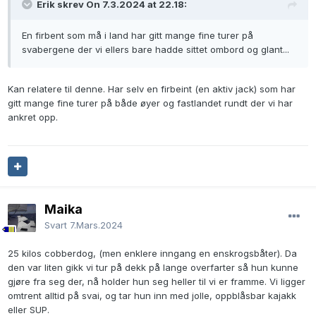
Erik skrev On 7.3.2024 at 22.18:
En firbent som må i land har gitt mange fine turer på
svabergene der vi ellers bare hadde sittet ombord og glant...
Kan relatere til denne. Har selv en firbeint (en aktiv jack) som har
gitt mange fine turer på både øyer og fastlandet rundt der vi har
ankret opp.
Maika
Svart
7.Mars.2024
25 kilos cobberdog, (men enklere inngang en enskrogsbåter). Da
den var liten gikk vi tur på dekk på lange overfarter så hun kunne
gjøre fra seg der, nå holder hun seg heller til vi er framme. Vi ligger
omtrent alltid på svai, og tar hun inn med jolle, oppblåsbar kajakk
eller SUP.