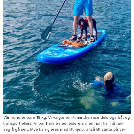
Vår hund er bare 18 kg. Vi valgte en litt mindre rase dels pga båt og
transport ellers. Vi bar henne ned leideren, men hun har nå lært
seg å gå selv. Mye kan gjøres med litt hjelp, altså litt støtte på vei