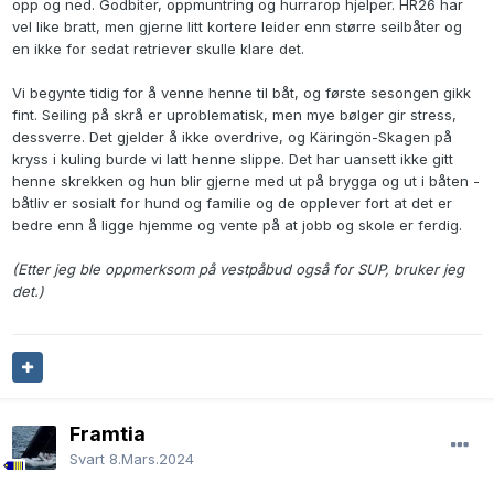
opp og ned. Godbiter, oppmuntring og hurrarop hjelper. HR26 har
vel like bratt, men gjerne litt kortere leider enn større seilbåter og
en ikke for sedat retriever skulle klare det.
Vi begynte tidig for å venne henne til båt, og første sesongen gikk
fint. Seiling på skrå er uproblematisk, men mye bølger gir stress,
dessverre. Det gjelder å ikke overdrive, og Käringön-Skagen på
kryss i kuling burde vi latt henne slippe. Det har uansett ikke gitt
henne skrekken og hun blir gjerne med ut på brygga og ut i båten -
båtliv er sosialt for hund og familie og de opplever fort at det er
bedre enn å ligge hjemme og vente på at jobb og skole er ferdig.
(Etter jeg ble oppmerksom på vestpåbud også for SUP, bruker jeg
det.)
Framtia
Svart
8.Mars.2024