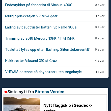
0 svar
Endestykker på fenderlist til Nimbus 4000
1 svar
Mulig oljelekkasjen VP MS4 gear
9 svar
Lading av baugtruster batteri, vp kamd 300a
8 svar
Trimming av 2016 Mercury 10HK 4T til 15HK
6 svar
Toalettet fylles opp etter flushing. Sliten Jokerventil?
4 svar
Hekktrøster Viksund 310 st Cruz
1 svar
VHF/AIS antenne på daycruiser uten targabøyle
Siste nytt fra
Båtens Verden
Nytt flaggskip i Seadeck-