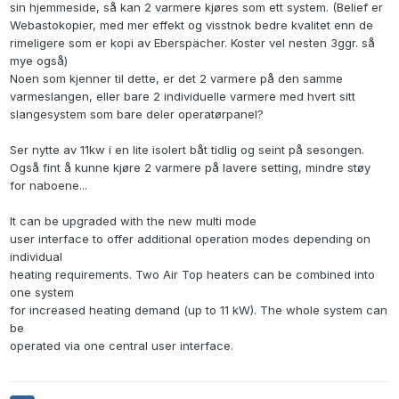
sin hjemmeside, så kan 2 varmere kjøres som ett system. (Belief er
Webastokopier, med mer effekt og visstnok bedre kvalitet enn de
rimeligere som er kopi av Eberspächer. Koster vel nesten 3ggr. så
mye også)
Noen som kjenner til dette, er det 2 varmere på den samme
varmeslangen, eller bare 2 individuelle varmere med hvert sitt
slangesystem som bare deler operatørpanel?
Ser nytte av 11kw i en lite isolert båt tidlig og seint på sesongen.
Også fint å kunne kjøre 2 varmere på lavere setting, mindre støy
for naboene...
It can be upgraded with the new multi mode
user interface to offer additional operation modes depending on
individual
heating requirements. Two Air Top heaters can be combined into
one system
for increased heating demand (up to 11 kW). The whole system can
be
operated via one central user interface.