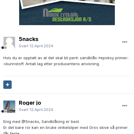
5nacks
Svart
12.April.2024
Hvis du er opptatt av at det skal bli pent: sandblås->epoksy primer-
>bunnstoff. Antall lag etter produsentens anvisning.
Roger jo
Svart
12.April.2024
Enig med @5nacks, Sandblåsing er best.
Er det bare ror kan en bruke vinkelsliper med Grov skive så primer
får feste.