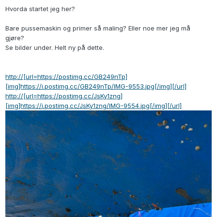
Hvorda startet jeg her?
Bare pussemaskin og primer så maling? Eller noe mer jeg må
gjøre?
Se bilder under. Helt ny på dette.
http://[url=https://postimg.cc/GB249nTp]
[img]https://i.postimg.cc/GB249nTp/IMG-9553.jpg[/img][/url]
http://[url=https://postimg.cc/JsKy1zng]
[img]https://i.postimg.cc/JsKy1zng/IMG-9554.jpg[/img][/url]