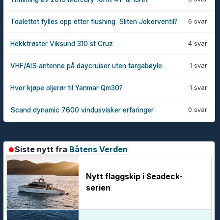
6 svar
Toalettet fylles opp etter flushing. Sliten Jokerventil?
4 svar
Hekktrøster Viksund 310 st Cruz
1 svar
VHF/AIS antenne på daycruiser uten targabøyle
1 svar
Hvor kjøpe oljerør til Yanmar Qm30?
0 svar
Scand dynamic 7600 vindusvisker erfaringer
Siste nytt fra
Båtens Verden
Nytt flaggskip i Seadeck-
serien