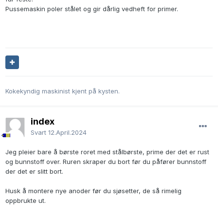
Pussemaskin poler stålet og gir dårlig vedheft for primer.
Kokekyndig maskinist kjent på kysten.
index
Svart
12.April.2024
Jeg pleier bare å børste roret med stålbørste, prime der det er rust
og bunnstoff over. Ruren skraper du bort før du påfører bunnstoff
der det er slitt bort.
Husk å montere nye anoder før du sjøsetter, de så rimelig
oppbrukte ut.