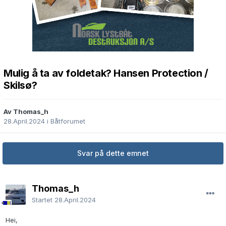
Mulig å ta av foldetak? Hansen Protection /
Skilsø?
Av Thomas_h
28.April.2024
i
Båtforumet
Svar på dette emnet
Thomas_h
Startet
28.April.2024
Hei,