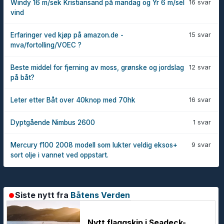
16 svar
Windy 16 m/sek Kristiansand på mandag og Yr 6 m/sel
vind
15 svar
Erfaringer ved kjøp på amazon.de -
mva/fortolling/VOEC ?
12 svar
Beste middel for fjerning av moss, grønske og jordslag
på båt?
16 svar
Leter etter Båt over 40knop med 70hk
1 svar
Dyptgående Nimbus 2600
9 svar
Mercury f100 2008 modell som lukter veldig eksos+
sort olje i vannet ved oppstart.
Siste nytt fra
Båtens Verden
Nytt flaggskip i Seadeck-