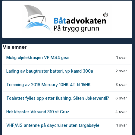
Vis emner
1 svar
Mulig oljelekkasjen VP MS4 gear
2 svar
Lading av baugtruster batteri, vp kamd 300a
3 svar
Trimming av 2016 Mercury 10HK 4T til 15HK
6 svar
Toalettet fylles opp etter flushing. Sliten Jokerventil?
4 svar
Hekktrøster Viksund 310 st Cruz
1 svar
VHF/AIS antenne på daycruiser uten targabøyle