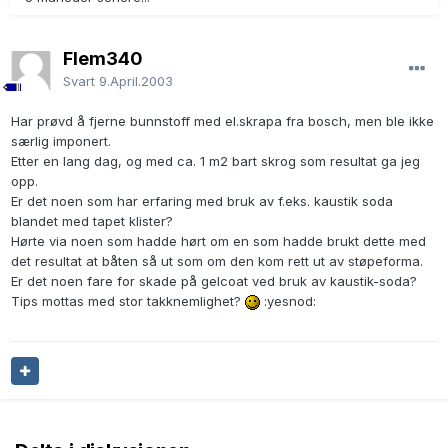
Flem340
Svart
9.April.2003
Har prøvd å fjerne bunnstoff med el.skrapa fra bosch, men ble ikke
særlig imponert.
Etter en lang dag, og med ca. 1 m2 bart skrog som resultat ga jeg
opp.
Er det noen som har erfaring med bruk av f.eks. kaustik soda
blandet med tapet klister?
Hørte via noen som hadde hørt om en som hadde brukt dette med
det resultat at båten så ut som om den kom rett ut av støpeforma.
Er det noen fare for skade på gelcoat ved bruk av kaustik-soda?
Tips mottas med stor takknemlighet?
:yesnod: