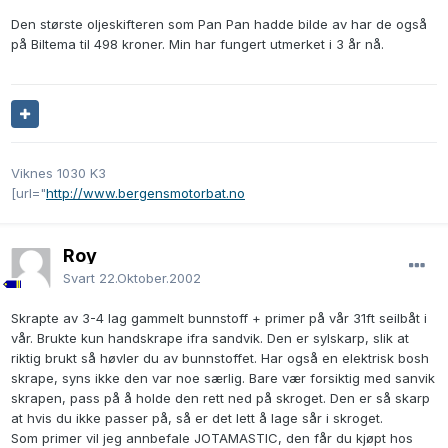
Den største oljeskifteren som Pan Pan hadde bilde av har de også
på Biltema til 498 kroner. Min har fungert utmerket i 3 år nå.
Viknes 1030 K3
[url="
http://www.bergensmotorbat.no
Roy
Svart
22.Oktober.2002
Skrapte av 3-4 lag gammelt bunnstoff + primer på vår 31ft seilbåt i
vår. Brukte kun handskrape ifra sandvik. Den er sylskarp, slik at
riktig brukt så høvler du av bunnstoffet. Har også en elektrisk bosh
skrape, syns ikke den var noe særlig. Bare vær forsiktig med sanvik
skrapen, pass på å holde den rett ned på skroget. Den er så skarp
at hvis du ikke passer på, så er det lett å lage sår i skroget.
Som primer vil jeg annbefale JOTAMASTIC, den får du kjøpt hos