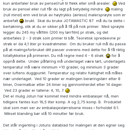
kun anbefaler bruk av pensel/rull til flekk eller små arealer.
Ved
bruk av pensel eller rull får du lagt på betydelig mindre
maling
(rull minst) enn ved bruk av høytrykks (airless) malersprøyte som er
anbefalt
brukt. Skal du bruke JOTAMASTIC 87 må du ta dette i
bertakning, slik at du er sikker på å få på nok primer. Med sprøyte
legger du 245 my våtfilm (200 my tørrfilm) pr strøk, og det
anbefales 2 - 3 strøk som primer til båt. Teoretisk spredeevne pr
strøk er da 4,1 liter pr kvadratmeter. Om du bruker rull må du passe
på at malingsforbruket ditt passer overens med dette for å få riktig
totaltykkelse på primeren. Du må regne med 4 - 6 strøk
for å
oppnå dette. Under påføring må underlaget være tørt, underlagets
temperatur må være minimum +10 grader, og minimum 3 grader
over luftens duggpunkt. Temperatur og relativ fuktighet må måles
nær underlaget. Ved 10 grader er malingen berøringstørr etter 8
timer, Overmalbar etter 24 timer og gjennomherdet etter 14 dager.
Ved 23 grader er tallene: 4, 10, 7.
Det er mulig Jotun har kommet med mindre embalasjer nå, men
tidligere fantes kun 16,5 liter komp. A og 2,75 komp. B. Produktet
skal som man ser av embalasjestørrelsene mixes i forholdet 6:1.
Mikset blanding bør stå 10 minutter før bruk.
Det står ingenting i Jotuns datablad for malingen at den egner seg