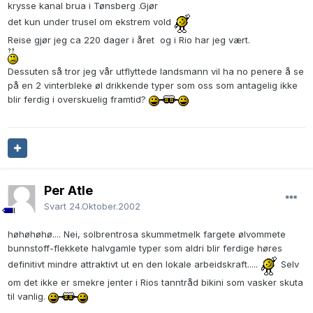
krysse kanal brua i Tønsberg .Gjør
det kun under trusel om ekstrem vold
Reise gjør jeg ca 220 dager i året og i Rio har jeg vært.
Dessuten så tror jeg vår utflyttede landsmann vil ha no penere å se
på en 2 vinterbleke øl drikkende typer som oss som antagelig ikke
blir ferdig i overskuelig framtid?
Per Atle
Svart
24.Oktober.2002
høhøhøhø.... Nei, solbrentrosa skummetmelk fargete ølvommete
bunnstoff-flekkete halvgamle typer som aldri blir ferdige høres
definitivt mindre attraktivt ut en den lokale arbeidskraft.....
Selv
om det ikke er smekre jenter i Rios tanntråd bikini som vasker skuta
til vanlig.