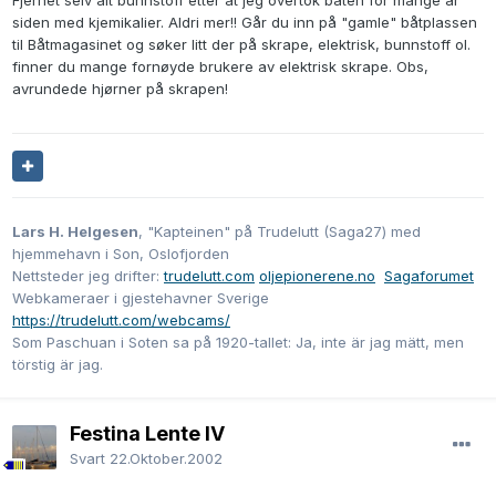
Fjernet selv alt bunnstoff etter at jeg overtok båten for mange år
siden med kjemikalier. Aldri mer!! Går du inn på "gamle" båtplassen
til Båtmagasinet og søker litt der på skrape, elektrisk, bunnstoff ol.
finner du mange fornøyde brukere av elektrisk skrape. Obs,
avrundede hjørner på skrapen!
Lars H. Helgesen
, "Kapteinen" på Trudelutt (Saga27) med
hjemmehavn i Son, Oslofjorden
Nettsteder jeg drifter:
trudelutt.com
oljepionerene.no
Sagaforumet
Webkameraer i gjestehavner Sverige
https://trudelutt.com/webcams/
Som Paschuan i Soten sa på 1920-tallet: Ja, inte är jag mätt, men
törstig är jag.
Festina Lente IV
Svart
22.Oktober.2002