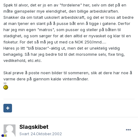
Spøk til alvor, det er jo en av "fordelene" her, selv om det på en
måte gjenspeiler mye elendighet, den billige arbeidskraften.
Snakker da om totalt uskolert arbeidskraft, og det er tross alt bedre
at man tjener en slant på å pusse båt enn å tigge i gatene. Derfor
har jeg min egen "matros", som pusser og steller på båten til
stadighet, og som sørger for at den alltid er nyvasket og klar til en
fisketur. For det så må jeg ut med ca NOK 250/mnd.....
Høres jo litt "blå blazer"-aktig ut, men det er unektelig veldig
behagelig. Så har jeg bedre tid til det morsomme selv, fixe ting,
vedlikehold, etc.etc.
Skal prøve å poste noen bilder til sommeren, slik at dere har noe å
varme dere på gjennom kalde vintermånder.
Slagskibet
Svart
24.Oktober.2002