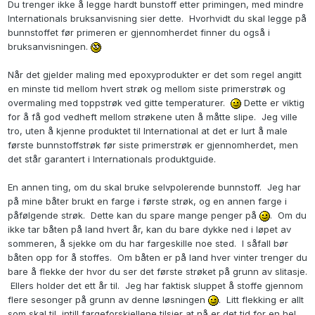
Du trenger ikke å legge hardt bunstoff etter primingen, med mindre
Internationals bruksanvisning sier dette. Hvorhvidt du skal legge på
bunnstoffet før primeren er gjennomherdet finner du også i
bruksanvisningen.
Når det gjelder maling med epoxyprodukter er det som regel angitt
en minste tid mellom hvert strøk og mellom siste primerstrøk og
overmaling med toppstrøk ved gitte temperaturer.
Dette er viktig
for å få god vedheft mellom strøkene uten å måtte slipe. Jeg ville
tro, uten å kjenne produktet til International at det er lurt å male
første bunnstoffstrøk før siste primerstrøk er gjennomherdet, men
det står garantert i Internationals produktguide.
En annen ting, om du skal bruke selvpolerende bunnstoff. Jeg har
på mine båter brukt en farge i første strøk, og en annen farge i
påfølgende strøk. Dette kan du spare mange penger på
. Om du
ikke tar båten på land hvert år, kan du bare dykke ned i løpet av
sommeren, å sjekke om du har fargeskille noe sted. I såfall bør
båten opp for å stoffes. Om båten er på land hver vinter trenger du
bare å flekke der hvor du ser det første strøket på grunn av slitasje.
Ellers holder det ett år til. Jeg har faktisk sluppet å stoffe gjennom
flere sesonger på grunn av denne løsningen
. Litt flekking er allt
som skal til, intill fargeforskjellene tilsier at nå er det tid for en hel