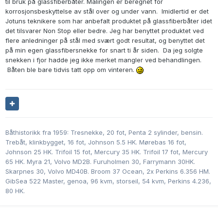
til bruk på glassfiberbåter. Malingen er beregnet for
korrosjonsbeskyttelse av stål over og under vann. Imidlertid er det
Jotuns teknikere som har anbefalt produktet på glassfiberbåter idet
det tilsvarer Non Stop eller bedre. Jeg har benyttet produktet ved
flere anledninger på stål med svært godt resultat, og benyttet det
på min egen glassfibersnekke for snart ti år siden. Da jeg solgte
snekken i fjor hadde jeg ikke merket mangler ved behandlingen.
Båten ble bare tidvis tatt opp om vinteren.
Båthistorikk fra 1959: Tresnekke, 20 fot, Penta 2 sylinder, bensin.
Trebåt, klinkbygget, 16 fot, Johnson 5.5 HK. Mørebas 16 fot,
Johnson 25 HK. Trifoil 15 fot, Mercury 35 HK. Trifoil 17 fot, Mercury
65 HK. Myra 21, Volvo MD2B. Furuholmen 30, Farrymann 30HK.
Skarpnes 30, Volvo MD40B. Broom 37 Ocean, 2x Perkins 6.356 HM.
GibSea 522 Master, genoa, 96 kvm, storseil, 54 kvm, Perkins 4.236,
80 HK.