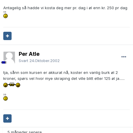
Antagelig så hadde vi kosta deg mer pr. dag i øl enn kr. 250 pr dag
Per Atle
Svart
24.Oktober.2002
tja, sånn som kursen er akkurat nå, koster en vanlig burk øl 2
kroner, spørs vel hvor mye skraping det ville blitt etter 125 øl ja......
5 måneder senere...