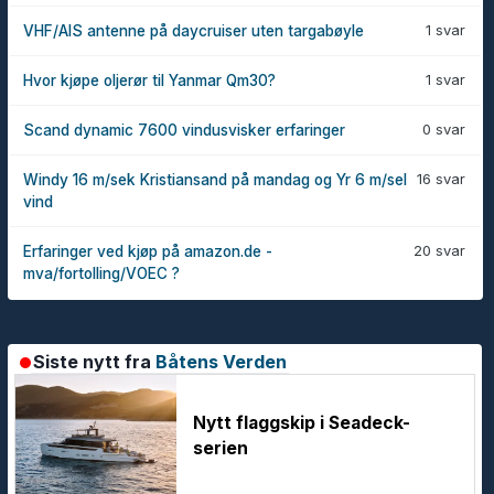
1 svar
VHF/AIS antenne på daycruiser uten targabøyle
1 svar
Hvor kjøpe oljerør til Yanmar Qm30?
0 svar
Scand dynamic 7600 vindusvisker erfaringer
16 svar
Windy 16 m/sek Kristiansand på mandag og Yr 6 m/sel
vind
20 svar
Erfaringer ved kjøp på amazon.de -
mva/fortolling/VOEC ?
Siste nytt fra
Båtens Verden
Nytt flaggskip i Seadeck-
serien