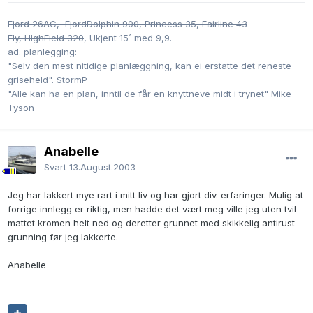
Fjord 26AC, FjordDolphin 900, Princess 35,
Fairline 43
Fly, HIghField 320
, Ukjent 15´ med 9,9.
ad. planlegging:
"Selv den mest nitidige planlæggning, kan ei erstatte det reneste
griseheld". StormP
"Alle kan ha en plan, inntil de får en knyttneve midt i trynet" Mike
Tyson
Anabelle
Svart
13.August.2003
Jeg har lakkert mye rart i mitt liv og har gjort div. erfaringer. Mulig at
forrige innlegg er riktig, men hadde det vært meg ville jeg uten tvil
mattet kromen helt ned og deretter grunnet med skikkelig antirust
grunning før jeg lakkerte.
Anabelle