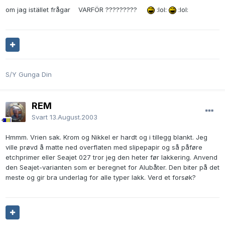
om jag istället
frågar
VARFÖR ?????????
:lol:
:lol:
S/Y Gunga Din
REM
Svart
13.August.2003
Hmmm. Vrien sak. Krom og Nikkel er hardt og i tillegg blankt. Jeg
ville prøvd å matte ned overflaten med slipepapir og så påføre
etchprimer eller Seajet 027 tror jeg den heter før lakkering. Anvend
den Seajet-varianten som er beregnet for Alubåter. Den biter på det
meste og gir bra underlag for alle typer lakk. Verd et forsøk?