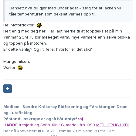
Uansett hva du gjør med underlaget - sørg for at lakken vil
tåle temperaturen som dekslet varmes opp til.
Hei Motordoktor!
Helt enig med deg her! Har lagt merke til at toppdekslet på min
Yanmar 2QM-15 blir meeeget varm, mye varmere enn selve blokka
og toppen på motoren.
Er dette vanlig? Og i tilfelle, hvorfor er det slik?
Mange hilsen,
Walter
Medlem i Søndre Kråkerøy Båtforening og "Vraktangen Dram-
og Lutefisklag"
Påstand: Isskrape er også båtutstyr!
:o)
HADDE
tresjark og Sabb 10hk G-modell fra 1990
MED HERLIG LYD
!
-
Har nå konvertert til PLAST! Tromøy 23 m Sabb 2H fra 1975