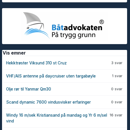
Vis emner
3 svar
Hekktrøster Viksund 310 st Cruz
1 svar
VHF/AIS antenne på daycruiser uten targabøyle
0 svar
Olje rør til Yanmar Qm30
0 svar
Scand dynamic 7600 vindusvisker erfaringer
16 svar
Windy 16 m/sek Kristiansand på mandag og Yr 6 m/sel
vind