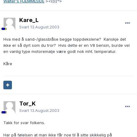
Walter's HJEMMESIDE
><((((º>
Kare_L
Svart
13.August.2003
Hva med å sand-/glassblåse begge toppdekslene? Kanskje det
ikke er så dyrt som du tror? Hvis dette er en V8 bensin, burde vel
en vanlig type motoremalje være godt nok mht. temperatur.
Kåre
Tor_K
Svart
13.August.2003
Takk for svar folkens.
Har på følelsen at man ikke får noe til å sitte skikkelig på