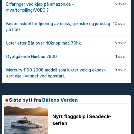
15 svar
Erfaringer ved kjøp på amazon.de -
mva/fortolling/VOEC ?
12 svar
Beste middel for fjerning av moss, grønske og jordslag
på båt?
16 svar
Leter etter Båt over 40knop med 70hk
1 svar
Dyptgående Nimbus 2600
9 svar
Mercury f100 2008 modell som lukter veldig eksos+
sort olje i vannet ved oppstart.
Siste nytt fra
Båtens Verden
Nytt flaggskip i Seadeck-
serien