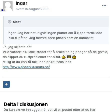
Ingar
Svart
15.August.2003
Sitat
Ingar: Jeg har naturligvis ingen planer om å kjøpe forniklede
lokk til båten. Jeg nevnte bare prisen som en kuriositet.
Ja, jeg skjønte det.
Ville vurdert alu-lokk istedet for å bruke tid og penger på de gamle,
da slipper du rustproblemer for alltid.
Mulig at du kan få tak i noe brukt, f.eks. hos
http://www.phoenixuscars.no/
Delta i diskusjonen
Du kan skrive innlegget nå, det vil bli postet etter at du har