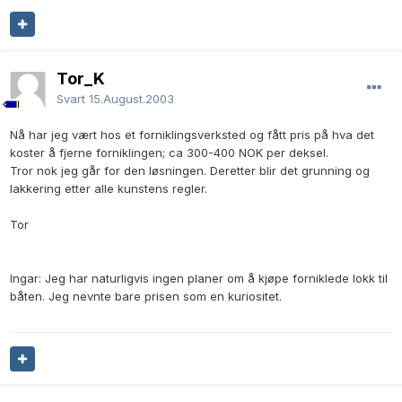
Tor_K
Svart
15.August.2003
Nå har jeg vært hos et forniklingsverksted og fått pris på hva det
koster å fjerne forniklingen; ca 300-400 NOK per deksel.
Tror nok jeg går for den løsningen. Deretter blir det grunning og
lakkering etter alle kunstens regler.
Tor
Ingar: Jeg har naturligvis ingen planer om å kjøpe forniklede lokk til
båten. Jeg nevnte bare prisen som en kuriositet.