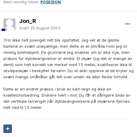
Med vennlig hilsen
POSEIDON
Jon_R
Svart
20.August.2003
Tror ikke helt poenget mitt ble oppfattet. Jeg vet at de gamle
kartene er svært unøyaktige, men dette er et område hvor jeg er
rimelig lommekjent. De grunnene jeg snakker om er ikke nye, men
praksis for dybdeangivelser er endre. Et skjær (og det er mange av
dem!) som helt korrekt var merket med 1.5 meter, kvalifiserer ikke til
skvalpeskjær i beskyttet farvann. Du vil aldri oppleve at de bryter og
svært mange småbåter går lett over under de aller fleste forhold.
Dette er en endret praksis i bruk av kart-tegn og ikke en
kvalitetsforbedring. Snarere tvert i mot. Du får et dårligere bilde av
det vertikale terrenget når dybdeangivelsene på skjærene fjernes
helt ned til 1.5 meter.