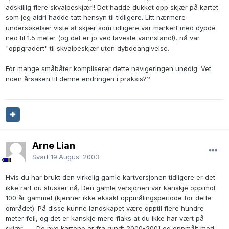
adskillig flere skvalpeskjær!! Det hadde dukket opp skjær på kartet
som jeg aldri hadde tatt hensyn til tidligere. Litt nærmere
undersøkelser viste at skjær som tidligere var markert med dypde
ned til 1.5 meter (og det er jo ved laveste vannstand!), nå var
"oppgradert" til skvalpeskjær uten dybdeangivelse.
For mange småbåter kompliserer dette navigeringen unødig. Vet
noen årsaken til denne endringen i praksis??
Arne Lian
Svart
19.August.2003
Hvis du har brukt den virkelig gamle kartversjonen tidligere er det
ikke rart du stusser nå. Den gamle versjonen var kanskje oppimot
100 år gammel (kjenner ikke eksakt oppmålingsperiode for dette
området). På disse kunne landskapet være opptil flere hundre
meter feil, og det er kanskje mere flaks at du ikke har vært på
skjær.........De nye kartene er fra rundt 2000-2001 og oppmålt med