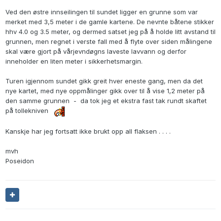
Ved den østre innseilingen til sundet ligger en grunne som var
merket med 3,5 meter i de gamle kartene. De nevnte båtene stikker
hhv 4.0 og 3.5 meter, og dermed satset jeg på å holde litt avstand til
grunnen, men regnet i verste fall med å flyte over siden målingene
skal være gjort på vårjevndøgns laveste lavvann og derfor
inneholder en liten meter i sikkerhetsmargin.
Turen igjennom sundet gikk greit hver eneste gang, men da det
nye kartet, med nye oppmålinger gikk over til å vise 1,2 meter på
den samme grunnen - da tok jeg et ekstra fast tak rundt skaftet
på tollekniven
Kanskje har jeg fortsatt ikke brukt opp all flaksen . . . .
mvh
Poseidon