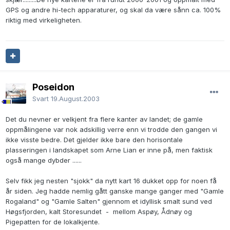
GPS og andre hi-tech apparaturer, og skal da være sånn ca. 100%
riktig med virkeligheten.
Poseidon
Svart
19.August.2003
Det du nevner er velkjent fra flere kanter av landet; de gamle
oppmålingene var nok adskillig verre enn vi trodde den gangen vi
ikke visste bedre. Det gjelder ikke bare den horisontale
plasseringen i landskapet som Arne Lian er inne på, men faktisk
også mange dybder ......
Selv fikk jeg nesten "sjokk" da nytt kart 16 dukket opp for noen få
år siden. Jeg hadde nemlig gått ganske mange ganger med "Gamle
Rogaland" og "Gamle Salten" gjennom et idyllisk smalt sund ved
Høgsfjorden, kalt Storesundet - mellom Aspøy, Ådnøy og
Pigepatten for de lokalkjente.