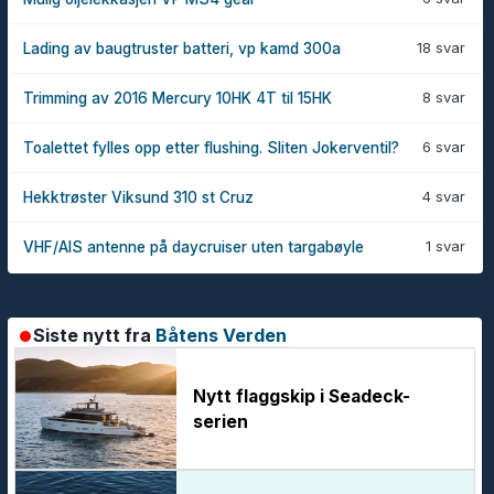
18 svar
Lading av baugtruster batteri, vp kamd 300a
8 svar
Trimming av 2016 Mercury 10HK 4T til 15HK
6 svar
Toalettet fylles opp etter flushing. Sliten Jokerventil?
4 svar
Hekktrøster Viksund 310 st Cruz
1 svar
VHF/AIS antenne på daycruiser uten targabøyle
Siste nytt fra
Båtens Verden
Nytt flaggskip i Seadeck-
serien