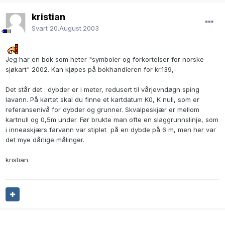
kristian
Svart
20.August.2003
Jeg har en bok som heter "symboler og forkortelser for norske
sjøkart" 2002. Kan kjøpes på bokhandleren for kr.139,-
Det står det : dybder er i meter, redusert til vårjevndøgn sping
lavann. På kartet skal du finne et kartdatum K0, K null, som er
referansenivå for dybder og grunner. Skvalpeskjær er mellom
kartnull og 0,5m under. Før brukte man ofte en slaggrunnslinje, som
i inneaskjærs farvann var stiplet på en dybde på 6 m, men her var
det mye dårlige målinger.
kristian