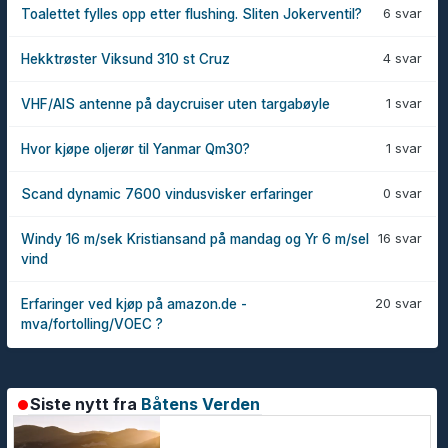
6 svar
Toalettet fylles opp etter flushing. Sliten Jokerventil?
4 svar
Hekktrøster Viksund 310 st Cruz
1 svar
VHF/AIS antenne på daycruiser uten targabøyle
1 svar
Hvor kjøpe oljerør til Yanmar Qm30?
0 svar
Scand dynamic 7600 vindusvisker erfaringer
16 svar
Windy 16 m/sek Kristiansand på mandag og Yr 6 m/sel
vind
20 svar
Erfaringer ved kjøp på amazon.de -
mva/fortolling/VOEC ?
Siste nytt fra
Båtens Verden