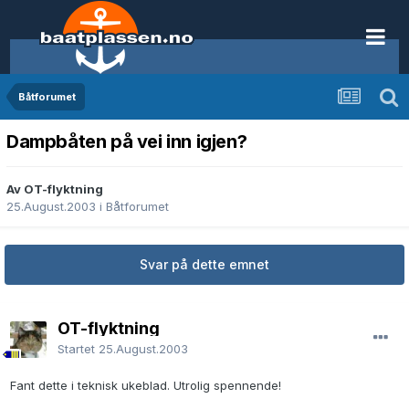
Båtforumet
Dampbåten på vei inn igjen?
Av OT-flyktning
25.August.2003
i
Båtforumet
Svar på dette emnet
OT-flyktning
Startet
25.August.2003
Fant dette i teknisk ukeblad. Utrolig spennende!