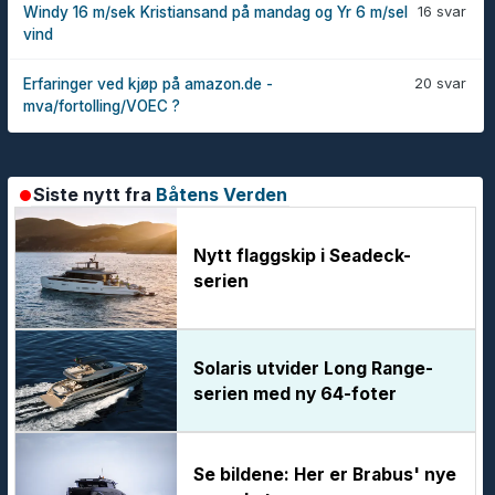
16 svar
Windy 16 m/sek Kristiansand på mandag og Yr 6 m/sel
vind
20 svar
Erfaringer ved kjøp på amazon.de -
mva/fortolling/VOEC ?
Siste nytt fra
Båtens Verden
Nytt flaggskip i Seadeck-
serien
Solaris utvider Long Range-
serien med ny 64-foter
Se bildene: Her er Brabus' nye