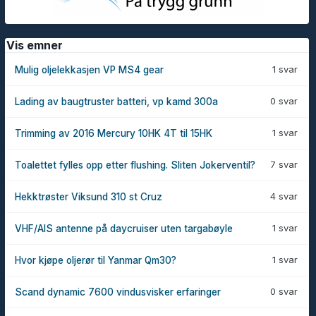
Vis emner
1 svar
Mulig oljelekkasjen VP MS4 gear
0 svar
Lading av baugtruster batteri, vp kamd 300a
1 svar
Trimming av 2016 Mercury 10HK 4T til 15HK
7 svar
Toalettet fylles opp etter flushing. Sliten Jokerventil?
4 svar
Hekktrøster Viksund 310 st Cruz
1 svar
VHF/AIS antenne på daycruiser uten targabøyle
1 svar
Hvor kjøpe oljerør til Yanmar Qm30?
0 svar
Scand dynamic 7600 vindusvisker erfaringer