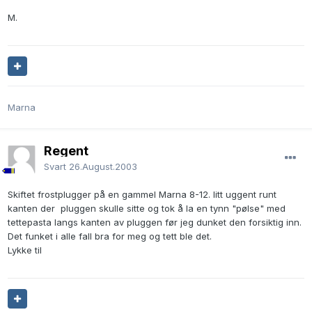
M.
Marna
Regent
Svart
26.August.2003
Skiftet frostplugger på en gammel Marna 8-12. litt uggent runt
kanten der pluggen skulle sitte og tok å la en tynn "pølse" med
tettepasta langs kanten av pluggen før jeg dunket den forsiktig inn.
Det funket i alle fall bra for meg og tett ble det.
Lykke til