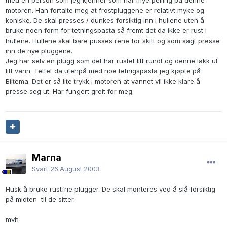
med en person som jeg kjenner som har mye peiling på denne
motoren. Han fortalte meg at frostpluggene er relativt myke og
koniske. De skal presses / dunkes forsiktig inn i hullene uten å
bruke noen form for tetningspasta så fremt det da ikke er rust i
hullene. Hullene skal bare pusses rene for skitt og som sagt presse
inn de nye pluggene.
Jeg har selv en plugg som det har rustet litt rundt og denne lakk ut
litt vann. Tettet da utenpå med noe tetnigspasta jeg kjøpte på
Biltema. Det er så lite trykk i motoren at vannet vil ikke klare å
presse seg ut. Har fungert greit for meg.
Marna
Svart
26.August.2003
Husk å bruke rustfrie plugger. De skal monteres ved å slå forsiktig
på midten til de sitter.
mvh