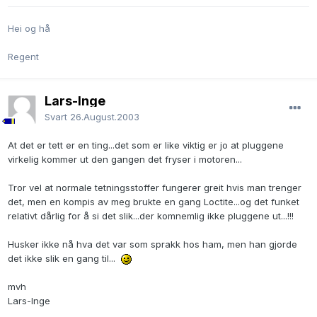
Hei og hå
Regent
Lars-Inge
Svart
26.August.2003
At det er tett er en ting...det som er like viktig er jo at pluggene
virkelig kommer ut den gangen det fryser i motoren...
Tror vel at normale tetningsstoffer fungerer greit hvis man trenger
det, men en kompis av meg brukte en gang Loctite...og det funket
relativt dårlig for å si det slik...der komnemlig ikke pluggene ut...!!!
Husker ikke nå hva det var som sprakk hos ham, men han gjorde
det ikke slik en gang til...
mvh
Lars-Inge