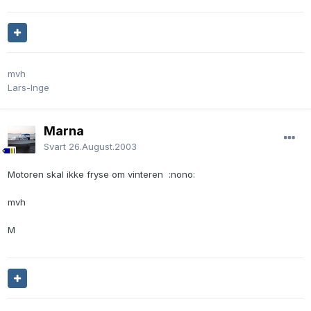
mvh
Lars-Inge
Marna
Svart
26.August.2003
Motoren skal ikke fryse om vinteren :nono:
mvh
M