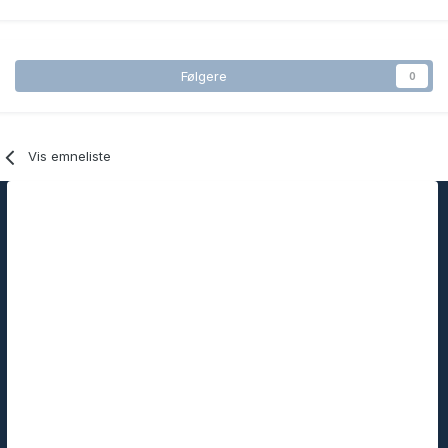
Følgere
0
Vis emneliste