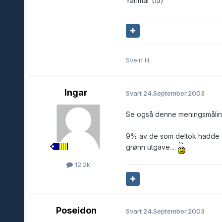
Yanmar (15)
Svein H
Ingar
Svart
24.September.2003
Se også denne meningsmåli
9% av de som deltok hadde då
grønn utgave....
12.2k
Poseidon
Svart
24.September.2003