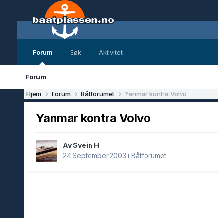
Forum
Søk
Aktivitet
Forum
Hjem
Forum
Båtforumet
Yanmar kontra Volvo
Yanmar kontra Volvo
Av Svein H
24.September.2003
i
Båtforumet