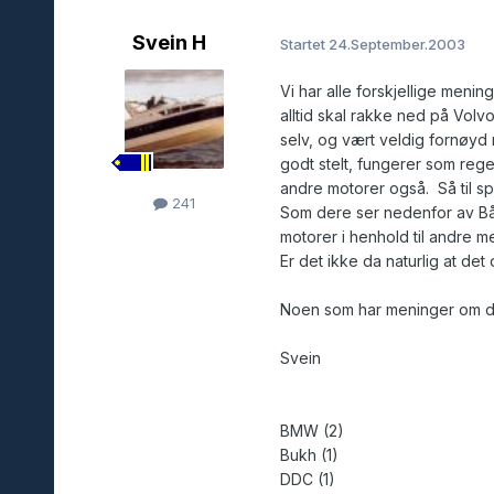
Svein H
Startet
24.September.2003
Vi har alle forskjellige menin
alltid skal rakke ned på Volvo
selv, og vært veldig fornøyd
godt stelt, fungerer som rege
andre motorer også. Så til sp
241
Som dere ser nedenfor av Båtp
motorer i henhold til andre m
Er det ikke da naturlig at det 
Noen som har meninger om d
Svein
BMW (2)
Bukh (1)
DDC (1)