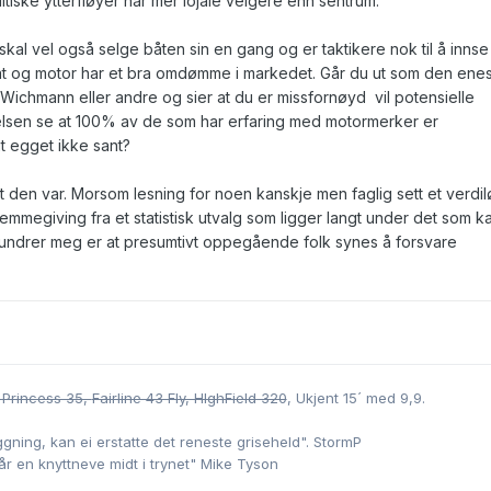
tiske ytterfløyer har mer lojale velgere enn sentrum.
skal vel også selge båten sin en gang og er taktikere nok til å innse
åt og motor har et bra omdømme i markedet. Går du ut som den ene
Wichmann eller andre og sier at du er missfornøyd vil potensielle
lsen se at 100% av de som har erfaring med motormerker er
t egget ikke sant?
 den var. Morsom lesning for noen kanskje men faglig sett et verdil
emmegiving fra et statistisk utvalg som ligger langt under det som k
rundrer meg er at presumtivt oppegående folk synes å forsvare
 Princess 35,
Fairline 43 Fly, HIghField 320
, Ukjent 15´ med 9,9.
gning, kan ei erstatte det reneste griseheld". StormP
får en knyttneve midt i trynet" Mike Tyson