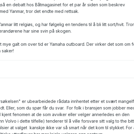
så en debatt hos Båtmagasinet for et par år siden som beskrev
ed Yanmar, tror det endte med rettsak.
ar litt relgiøs, og har følgelig en tendens til å bli litt sort/hvit. Tror
verandørene har sine svin på skogen.
t mye galt om over tid er Yamaha outboard. Der virker det som om f
a saker!
søkelsen" er ubearbeidede rådata innhentet etter et svært mangelfu
mildt. Eller, som du spør får du svar. For folk i bransjen som jobber me
l kjent fenomen at de som avviker eller velger annerledes en den
lvo i dette tilfelle) tenderer til å ville forsvare sitt valg to the bit
sier at valget kanskje ikke var så smart når det kom til stykket. For 