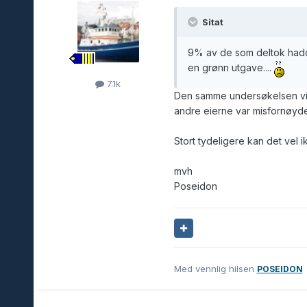
Sitat
9% av de som deltok hadde
en grønn utgave....
7.1k
Den samme undersøkelsen vi
andre eierne var misfornøyde
Stort tydeligere kan det vel i
mvh
Poseidon
Med vennlig hilsen
POSEIDON