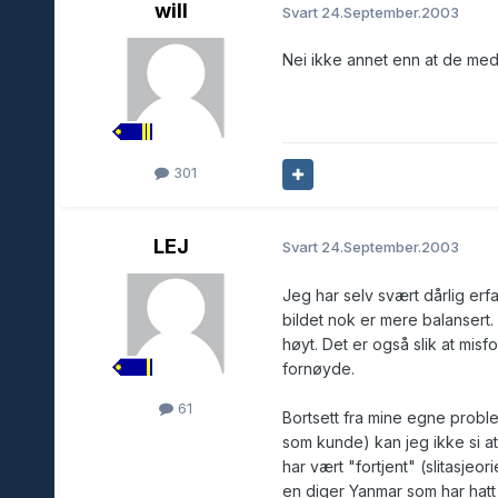
will
Svart
24.September.2003
Nei ikke annet enn at de med 
301
LEJ
Svart
24.September.2003
Jeg har selv svært dårlig erf
bildet nok er mere balansert. 
høyt. Det er også slik at mis
fornøyde.
61
Bortsett fra mine egne probl
som kunde) kan jeg ikke si a
har vært "fortjent" (slitasjeo
en diger Yanmar som har hatt 