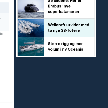
Se bildene: Her er
Brabus' nye
superkatamaran
v
Wellcraft utvider med
to nye 33-fotere
de
Større rigg og mer
volum i ny Oceanis