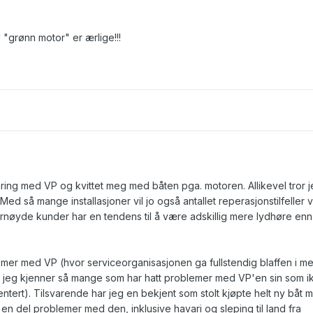
"grønn motor" er ærlige!!!
aring med VP og kvittet meg med båten pga. motoren. Allikevel tror 
Med så mange installasjoner vil jo også antallet reperasjonstilfeller
fornøyde kunder har en tendens til å være adskillig mere lydhøre enn
emer med VP (hvor serviceorganisasjonen ga fullstendig blaffen i m
t jeg kjenner så mange som har hatt problemer med VP'en sin som i
rientert). Tilsvarende har jeg en bekjent som stolt kjøpte helt ny båt 
en del problemer med den, inklusive havari og sleping til land fra