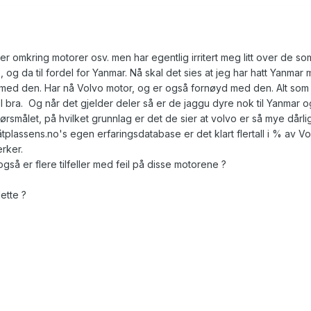
ger omkring motorer osv. men har egentlig irritert meg litt over de so
, og da til fordel for Yanmar. Nå skal det sies at jeg har hatt Yanmar 
 med den. Har nå Volvo motor, og er også fornøyd med den. Alt som 
l bra. Og når det gjelder deler så er de jaggu dyre nok til Yanmar o
ørsmålet, på hvilket grunnlag er det de sier at volvo er så mye dårli
lassens.no's egen erfaringsdatabase er det klart flertall i % av Vo
erker.
også er flere tilfeller med feil på disse motorene ?
ette ?