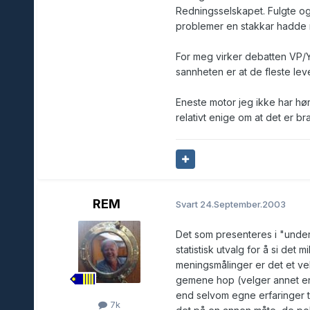
Redningsselskapet. Fulgte og
problemer en stakkar hadde m
For meg virker debatten VP/Yanm
sannheten er at de fleste le
Eneste motor jeg ikke har hør
relativt enige om at det er br
REM
Svart
24.September.2003
Det som presenteres i "under
statistisk utvalg for å si det 
meningsmålinger er det et ve
gemene hop (velger annet enn Vo
end selvom egne erfaringer til
7k