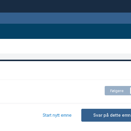
Følgere
Start nytt emne
Svar på dette emn