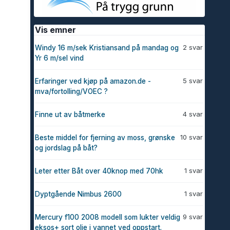
Vis emner
2 svar
Windy 16 m/sek Kristiansand på mandag og
Yr 6 m/sel vind
5 svar
Erfaringer ved kjøp på amazon.de -
mva/fortolling/VOEC ?
4 svar
Finne ut av båtmerke
10 svar
Beste middel for fjerning av moss, grønske
og jordslag på båt?
1 svar
Leter etter Båt over 40knop med 70hk
1 svar
Dyptgående Nimbus 2600
9 svar
Mercury f100 2008 modell som lukter veldig
eksos+ sort olje i vannet ved oppstart.