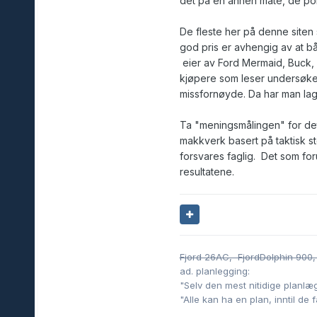
det på en annen måte, de poli
De fleste her på denne siten 
god pris er avhengig av at b
eier av Ford Mermaid, Buck, 
kjøpere som leser undersøke
missfornøyde. Da har man lag
Ta "meningsmålingen" for det
makkverk basert på taktisk st
forsvares faglig. Det som fo
resultatene.
Fjord 26AC, FjordDolphin 900,
ad. planlegging:
"Selv den mest nitidige planlæg
"Alle kan ha en plan, inntil de 