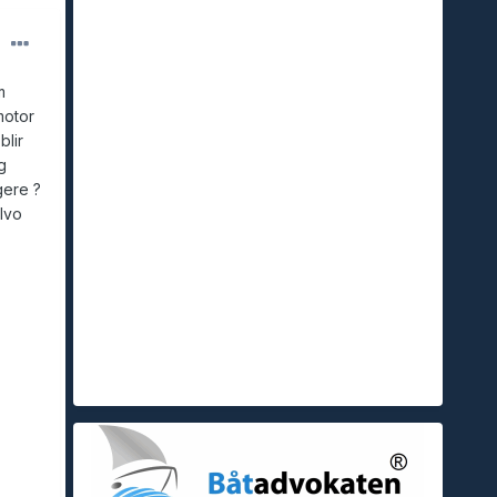
m
motor
blir
g
gere ?
lvo