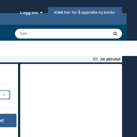
Klikk her for å opprette ny konto.
Logg inn
All aktivitet
0
et