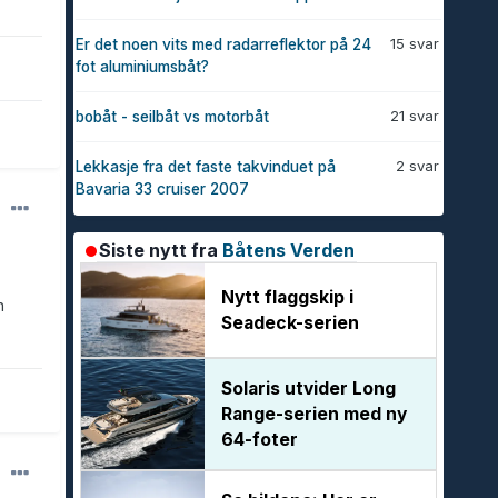
15 svar
Er det noen vits med radarreflektor på 24
fot aluminiumsbåt?
21 svar
bobåt - seilbåt vs motorbåt
2 svar
Lekkasje fra det faste takvinduet på
Bavaria 33 cruiser 2007
Siste nytt fra
Båtens Verden
Nytt flaggskip i
n
Seadeck-serien
Solaris utvider Long
Range-serien med ny
64-foter