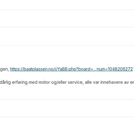
ngen,
https://baatplassen.no/i/YaBB.php?board=...;num=1048206272
rlig erfaring med motor og/eller service, alle var innehavere av e