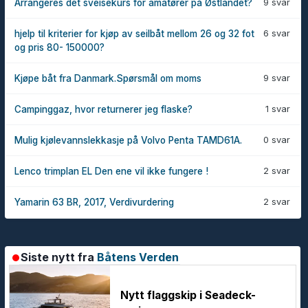
9 svar
Arrangeres det sveisekurs for amatører på Østlandet?
6 svar
hjelp til kriterier for kjøp av seilbåt mellom 26 og 32 fot
og pris 80- 150000?
9 svar
Kjøpe båt fra Danmark.Spørsmål om moms
1 svar
Campinggaz, hvor returnerer jeg flaske?
0 svar
Mulig kjølevannslekkasje på Volvo Penta TAMD61A.
2 svar
Lenco trimplan EL Den ene vil ikke fungere !
2 svar
Yamarin 63 BR, 2017, Verdivurdering
Siste nytt fra
Båtens Verden
Nytt flaggskip i Seadeck-