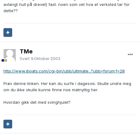
avlangt hull på drevet) fast. noen som vet hva et verksted tar for
dette??
TMe
Svart
9.Oktober.2003
http://www.iboats.com/cgi-bin/ubb/ultimate...?ubb=forum;f=28
Prøv denne linken. Her kan du surfe i dagesvis. Skulle undre meg
om du ikke skulle kunne finne noe matnyttig her.
Hvordan gikk det med svinghjulet?