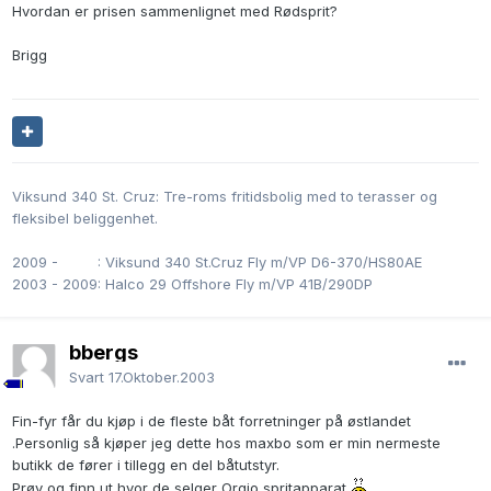
Hvordan er prisen sammenlignet med Rødsprit?
Brigg
Viksund 340 St. Cruz: Tre-roms fritidsbolig med to terasser og
fleksibel beliggenhet.
2009 -
0000
: Viksund 340 St.Cruz Fly m/VP D6-370/HS80AE
2003 - 2009: Halco 29 Offshore Fly m/VP 41B/290DP
bbergs
Svart
17.Oktober.2003
Fin-fyr får du kjøp i de fleste båt forretninger på østlandet
.Personlig så kjøper jeg dette hos maxbo som er min nermeste
butikk de fører i tillegg en del båtutstyr.
Prøv og finn ut hvor de selger Orgio spritapparat