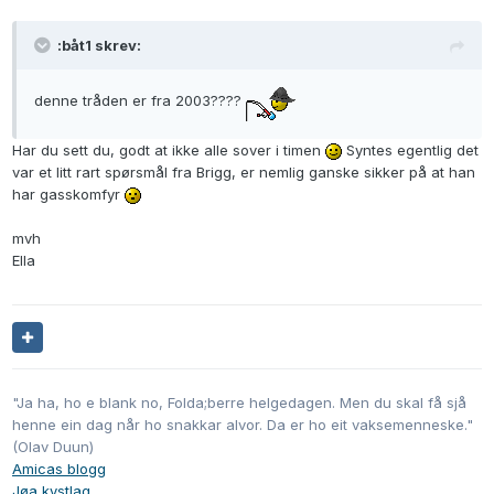
:båt1 skrev:
denne tråden er fra 2003????
Har du sett du, godt at ikke alle sover i timen
Syntes egentlig det
var et litt rart spørsmål fra Brigg, er nemlig ganske sikker på at han
har gasskomfyr
mvh
Ella
"Ja ha, ho e blank no, Folda;berre helgedagen. Men du skal få sjå
henne ein dag når ho snakkar alvor. Da er ho eit vaksemenneske."
(Olav Duun)
Amicas blogg
Jøa kystlag