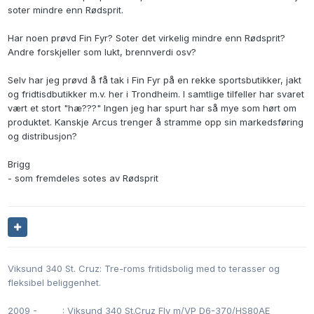
soter mindre enn Rødsprit.
Har noen prøvd Fin Fyr? Soter det virkelig mindre enn Rødsprit?
Andre forskjeller som lukt, brennverdi osv?
Selv har jeg prøvd å få tak i Fin Fyr på en rekke sportsbutikker, jakt
og fridtisdbutikker m.v. her i Trondheim. I samtlige tilfeller har svaret
vært et stort "hæ???" Ingen jeg har spurt har så mye som hørt om
produktet. Kanskje Arcus trenger å stramme opp sin markedsføring
og distribusjon?
Brigg
- som fremdeles sotes av Rødsprit
Viksund 340 St. Cruz: Tre-roms fritidsbolig med to terasser og
fleksibel beliggenhet.
2009 -
0000
: Viksund 340 St.Cruz Fly m/VP D6-370/HS80AE