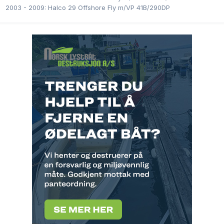
2003 - 2009: Halco 29 Offshore Fly m/VP 41B/290DP