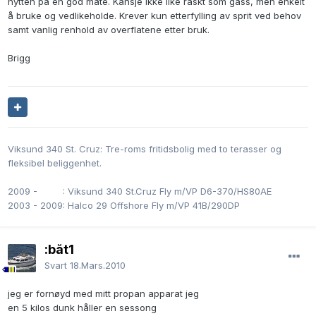
nytten på en god måte. Kansje ikke like raskt som gass, men enkelt
å bruke og vedlikeholde. Krever kun etterfylling av sprit ved behov
samt vanlig renhold av overflatene etter bruk.
Brigg
Viksund 340 St. Cruz: Tre-roms fritidsbolig med to terasser og
fleksibel beliggenhet.
2009 -
0000
: Viksund 340 St.Cruz Fly m/VP D6-370/HS80AE
2003 - 2009: Halco 29 Offshore Fly m/VP 41B/290DP
:båt1
Svart
18.Mars.2010
jeg er fornøyd med mitt propan apparat jeg
en 5 kilos dunk håller en sessong