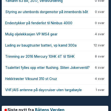
0 svar
Yamarin 63 BR, 2017, Verdivurdering
0 svar
Styring av utenbords dorgemotor på innenbords båt
0 svar
Endestykker på fenderlist til Nimbus 4000
4 svar
Mulig oljelekkasjen VP MS4 gear
12 svar
Lading av baugtruster batteri, vp kamd 300a
8 svar
Trimming av 2016 Mercury 10HK 4T til 15HK
6 svar
Toalettet fylles opp etter flushing. Sliten Jokerventil?
4 svar
Hekktrøster Viksund 310 st Cruz
1 svar
VHF/AIS antenne på daycruiser uten targabøyle
Siste nytt fra
Båtens Verden