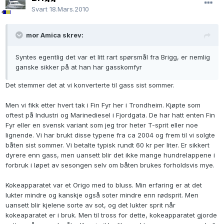
Svart
18.Mars.2010
mor Amica skrev:
Syntes egentlig det var et litt rart spørsmål fra Brigg, er nemlig
ganske sikker på at han har gasskomfyr
Det stemmer det at vi konverterte til gass sist sommer.
Men vi fikk etter hvert tak i Fin Fyr her i Trondheim. Kjøpte som
oftest på Industri og Marinediesel i Fjordgata. De har hatt enten Fin
Fyr eller en svensk variant som jeg tror heter T-sprit eller noe
lignende. Vi har brukt disse typene fra ca 2004 og frem til vi solgte
båten sist sommer. Vi betalte typisk rundt 60 kr per liter. Er sikkert
dyrere enn gass, men uansett blir det ikke mange hundrelappene i
forbruk i løpet av sesongen selv om båten brukes forholdsvis mye.
Kokeapparatet var et Origo med to bluss. Min erfaring er at det
lukter mindre og kanskje også soter mindre enn rødsprit. Men
uansett blir kjelene sorte av sot, og det lukter sprit når
kokeaparatet er i bruk. Men til tross for dette, kokeapparatet gjorde