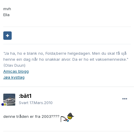
mvh
Ella
"Ja ha, ho e blank no, Folda;berre helgedagen. Men du skal få sjå
henne ein dag når ho snakkar alvor. Da er ho eit vaksemenneske."
(Olav Duun)
Amicas blogg
Jøa kystlag
:båt1
Svart
17.Mars.2010
denne tråden er fra 2003????