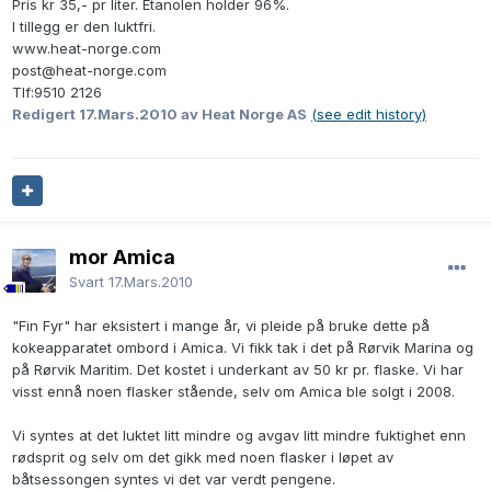
Pris kr 35,- pr liter. Etanolen holder 96%.
I tillegg er den luktfri.
www.heat-norge.com
post@heat-norge.com
Tlf:9510 2126
Redigert
17.Mars.2010
av Heat Norge AS
(see edit history)
mor Amica
Svart
17.Mars.2010
"Fin Fyr" har eksistert i mange år, vi pleide på bruke dette på
kokeapparatet ombord i Amica. Vi fikk tak i det på Rørvik Marina og
på Rørvik Maritim. Det kostet i underkant av 50 kr pr. flaske. Vi har
visst ennå noen flasker stående, selv om Amica ble solgt i 2008.
Vi syntes at det luktet litt mindre og avgav litt mindre fuktighet enn
rødsprit og selv om det gikk med noen flasker i løpet av
båtsessongen syntes vi det var verdt pengene.