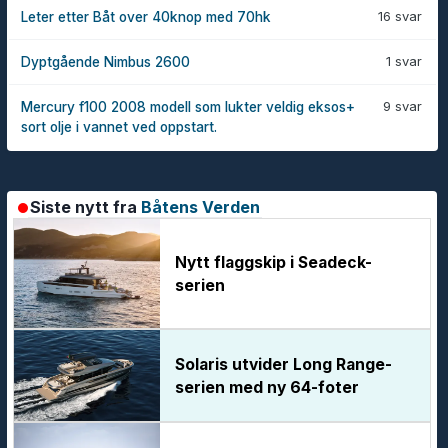
16 svar
Leter etter Båt over 40knop med 70hk
1 svar
Dyptgående Nimbus 2600
9 svar
Mercury f100 2008 modell som lukter veldig eksos+
sort olje i vannet ved oppstart.
Siste nytt fra
Båtens Verden
Nytt flaggskip i Seadeck-
serien
Solaris utvider Long Range-
serien med ny 64-foter