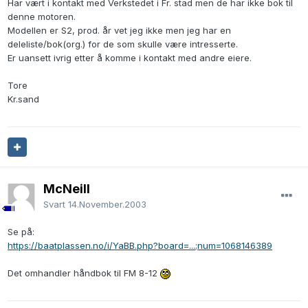
Har vært i kontakt med Verkstedet i Fr. stad men de har ikke bok til
denne motoren.
Modellen er S2, prod. år vet jeg ikke men jeg har en
deleliste/bok(org.) for de som skulle være intresserte.
Er uansett ivrig etter å komme i kontakt med andre eiere.
Tore
Kr.sand
McNeill
Svart
14.November.2003
Se på:
https://baatplassen.no/i/YaBB.php?board=...;num=1068146389
Det omhandler håndbok til FM 8-12