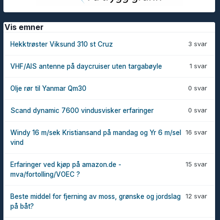
Vis emner
3 svar
Hekktrøster Viksund 310 st Cruz
1 svar
VHF/AIS antenne på daycruiser uten targabøyle
0 svar
Olje rør til Yanmar Qm30
0 svar
Scand dynamic 7600 vindusvisker erfaringer
16 svar
Windy 16 m/sek Kristiansand på mandag og Yr 6 m/sel
vind
15 svar
Erfaringer ved kjøp på amazon.de -
mva/fortolling/VOEC ?
12 svar
Beste middel for fjerning av moss, grønske og jordslag
på båt?