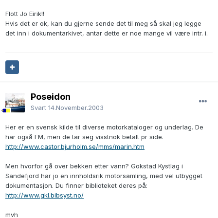
Flott Jo Eirik!!
Hvis det er ok, kan du gjerne sende det til meg så skal jeg legge
det inn i dokumentarkivet, antar dette er noe mange vil være intr. i.
Poseidon
Svart
14.November.2003
Her er en svensk kilde til diverse motorkataloger og underlag. De
har også FM, men de tar seg visstnok betalt pr side.
http://www.castor.bjurholm.se/mms/marin.htm
Men hvorfor gå over bekken etter vann? Gokstad Kystlag i
Sandefjord har jo en innholdsrik motorsamling, med vel utbygget
dokumentasjon. Du finner biblioteket deres på:
http://www.gkl.bibsyst.no/
mvh