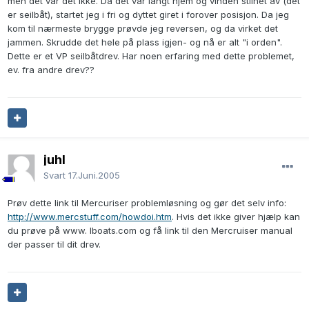
men det var det ikke. Da det var langt hjem og vinden stilnet av (det
er seilbåt), startet jeg i fri og dyttet giret i forover posisjon. Da jeg
kom til nærmeste brygge prøvde jeg reversen, og da virket det
jammen. Skrudde det hele på plass igjen- og nå er alt "i orden".
Dette er et VP seilbåtdrev. Har noen erfaring med dette problemet,
ev. fra andre drev??
juhl
Svart
17.Juni.2005
Prøv dette link til Mercuriser problemløsning og gør det selv info:
http://www.mercstuff.com/howdoi.htm
. Hvis det ikke giver hjælp kan
du prøve på www. Iboats.com og få link til den Mercruiser manual
der passer til dit drev.