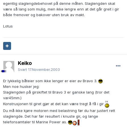
egentlig slaglengdebehovet på denne måten. Slaglengden skal
være så lang som mulig, men ikke lengre enn at det går greit i gir
både fremover og bakover uten bruk av makt.
Lotus
Keiko
Svart
17.November.2003
Er lykkelig båteier som ikke lenger er eier av Bravo 3.
Men noe husker jeg:
Slaglengden på girskiftet til Bravo 3 er ganske lang (tror det
var45mm.)
Konstrusjonen til giret gjør at det kan være tregt å få i gir
Du må ikke kjøre motoren med belastning før du har justert rett
slaglengde. Det har før resultert i knuste gir, og lange
telefonsamtaler til Marine Power as.