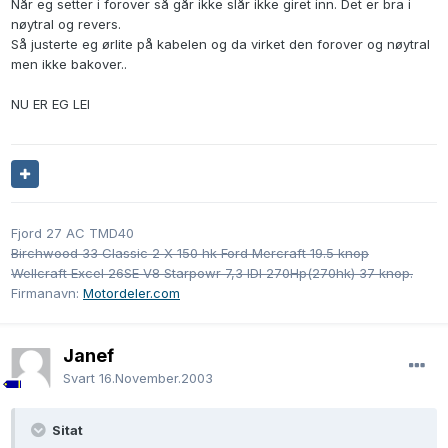
Når eg setter i forover så går ikke slår ikke giret inn. Det er bra i
nøytral og revers.
Så justerte eg ørlite på kabelen og da virket den forover og nøytral
men ikke bakover..
NU ER EG LEI
Fjord 27 AC TMD40
Birchwood 33 Classic 2 X 150 hk Ford Mercraft 19.5 knop
Wellcraft Excel 26SE V8 Starpowr 7,3 IDI 270Hp(270hk) 37 knop.
Firmanavn:
Motordeler.com
Janef
Svart
16.November.2003
Sitat