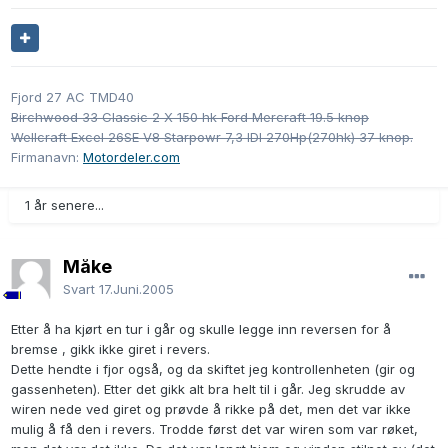
Fjord 27 AC TMD40
Birchwood 33 Classic 2 X 150 hk Ford Mercraft 19.5 knop
Wellcraft Excel 26SE V8 Starpowr 7,3 IDI 270Hp(270hk) 37 knop.
Firmanavn:
Motordeler.com
1 år senere...
Måke
Svart
17.Juni.2005
Etter å ha kjørt en tur i går og skulle legge inn reversen for å
bremse , gikk ikke giret i revers.
Dette hendte i fjor også, og da skiftet jeg kontrollenheten (gir og
gassenheten). Etter det gikk alt bra helt til i går. Jeg skrudde av
wiren nede ved giret og prøvde å rikke på det, men det var ikke
mulig å få den i revers. Trodde først det var wiren som var røket,