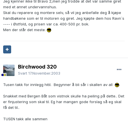
Jeg kjenner ikke til Bravo 2,men jeg trodde at det var samme giret
med et annet undervannshus.
Skal du reparere og montere selv, så vil jeg anbefalle deg å kjøpe
handbøkene som er til motoren og giret. Jeg kjøpte dem hos Ravn`s
---- i Østfold, og prisen var ca. 400-500 pr. bok.
Men der står det meste.
Birchwood 320
Svart
17.November.2003
Tusen takk for innlegg hitil. Begynner å bli sår i skallen av all
.
Snakket med Bergen Båt som vistnok skulle ha peiling på dette.. Det
er finjustering som skal til. Eg har mangen gode forslag så eg skal
få det til..
TUSEN takk alle sammen