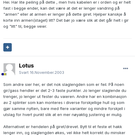
Hei. Har lite peiling på dette , men hvis kabelen er i orden og er helt
fast i begge ender, kan det være at det er lenger vandring på
"armen" eller at armen er lenger på dette giret. Hjelper kanskje å
korte inn armen(staget) litt? Det bør jo være slik at det går helt i gir
og "litt" til, begge veier.
Lotus
Svart
16.November.2003
Som andre sier her, er det nok slaglengden som er feil. På noen
gir/gass hendler er det 2-3 faste punkter. Jo lenger slaglende du
trenger, jo lenger ut fester du vaieren. Andre har en kombinasjon
av 2 splinter som kan monteres i diverse forskjellige hull og som
gjør samme nytten, bare med flere varianter og mindre forskjell i
utslag for hvert punkt slik at en mer nøyaktig justering er mulig.
Alternativet er hendelen på giret/drevet. Bytt til et feste et hakk
lenger inn, og slaglengden økes, vel ikke helt korrekt du minsker