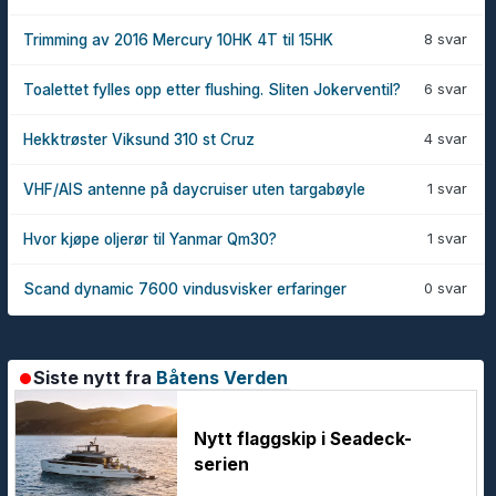
8 svar
Trimming av 2016 Mercury 10HK 4T til 15HK
6 svar
Toalettet fylles opp etter flushing. Sliten Jokerventil?
4 svar
Hekktrøster Viksund 310 st Cruz
1 svar
VHF/AIS antenne på daycruiser uten targabøyle
1 svar
Hvor kjøpe oljerør til Yanmar Qm30?
0 svar
Scand dynamic 7600 vindusvisker erfaringer
Siste nytt fra
Båtens Verden
Nytt flaggskip i Seadeck-
serien