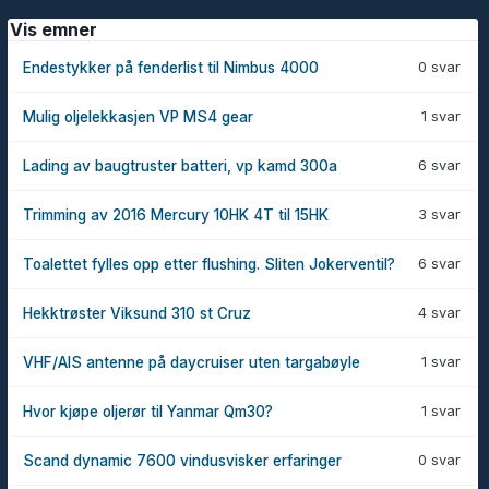
Vis emner
0 svar
Endestykker på fenderlist til Nimbus 4000
1 svar
Mulig oljelekkasjen VP MS4 gear
6 svar
Lading av baugtruster batteri, vp kamd 300a
3 svar
Trimming av 2016 Mercury 10HK 4T til 15HK
6 svar
Toalettet fylles opp etter flushing. Sliten Jokerventil?
4 svar
Hekktrøster Viksund 310 st Cruz
1 svar
VHF/AIS antenne på daycruiser uten targabøyle
1 svar
Hvor kjøpe oljerør til Yanmar Qm30?
0 svar
Scand dynamic 7600 vindusvisker erfaringer