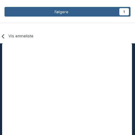
Følgere
1
Vis emneliste