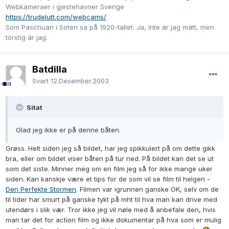
Webkameraer i gjestehavner Sverige
https://trudelutt.com/webcams/
Som Paschuan i Soten sa på 1920-tallet: Ja, inte är jag mätt, men
törstig är jag.
Batdilla
Svart
12.Desember.2003
Sitat
Glad jeg ikke er på denne båten.
Grøss. Helt siden jeg så bildet, har jeg spikkulert på om dette gikk
bra, eller om bildet viser båten på tur ned. På bildet kan det se ut
som det siste. Minner meg om en film jeg så for ikke mange uker
siden. Kan kanskje være et tips for de som vil se film til helgen -
Den Perfekte Stormen
. Filmen var igrunnen ganske OK, selv om de
til tider har smurt på ganske tykt på mht til hva man kan drive med
utendørs i slik vær. Tror ikke jeg vil nøle med å anbefale den, hvis
man tar det for action film og ikke dokumentar på hva som er mulig