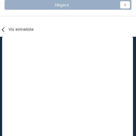
Følgere
0
Vis emneliste