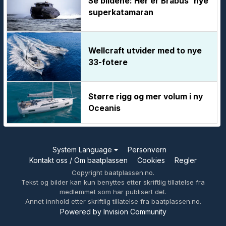
Se bildene: Her er Brabus' nye
superkatamaran
Wellcraft utvider med to nye
33-fotere
Større rigg og mer volum i ny
Oceanis
System Language
Personvern
Kontakt oss / Om baatplassen
Cookies
Regler
Copyright baatplassen.no.
Tekst og bilder kan kun benyttes etter skriftlig tillatelse fra
medlemmet som har publisert det.
Annet innhold etter skriftlig tillatelse fra baatplassen.no.
Powered by Invision Community