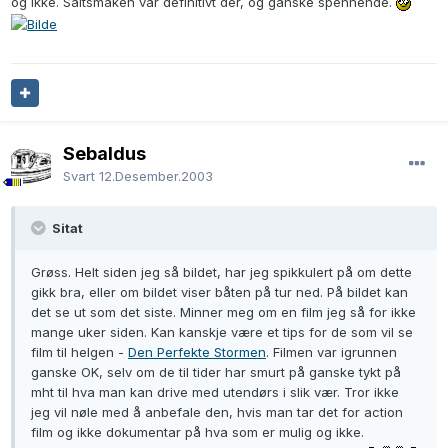
og ikke. Saltsmaken var definitivt der, og ganske spennende.
Sebaldus
Svart
12.Desember.2003
Sitat
Grøss. Helt siden jeg så bildet, har jeg spikkulert på om dette
gikk bra, eller om bildet viser båten på tur ned. På bildet kan
det se ut som det siste. Minner meg om en film jeg så for ikke
mange uker siden. Kan kanskje være et tips for de som vil se
film til helgen -
Den Perfekte Stormen
. Filmen var igrunnen
ganske OK, selv om de til tider har smurt på ganske tykt på
mht til hva man kan drive med utendørs i slik vær. Tror ikke
jeg vil nøle med å anbefale den, hvis man tar det for action
film og ikke dokumentar på hva som er mulig og ikke.