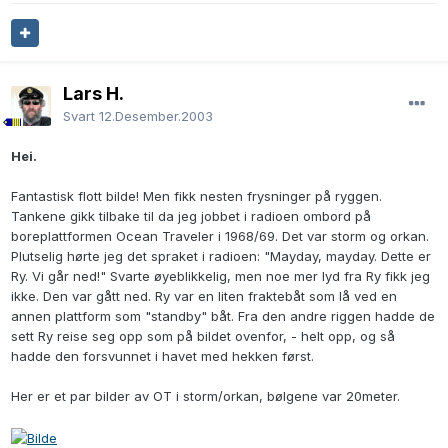
Lars H.
Svart
12.Desember.2003
Hei.
Fantastisk flott bilde! Men fikk nesten frysninger på ryggen.
Tankene gikk tilbake til da jeg jobbet i radioen ombord på
boreplattformen Ocean Traveler i 1968/69. Det var storm og orkan.
Plutselig hørte jeg det spraket i radioen: "Mayday, mayday. Dette er
Ry. Vi går ned!" Svarte øyeblikkelig, men noe mer lyd fra Ry fikk jeg
ikke. Den var gått ned. Ry var en liten fraktebåt som lå ved en
annen plattform som "standby" båt. Fra den andre riggen hadde de
sett Ry reise seg opp som på bildet ovenfor, - helt opp, og så
hadde den forsvunnet i havet med hekken først.
Her er et par bilder av OT i storm/orkan, bølgene var 20meter.