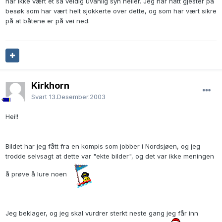
har ikke vært et så veldig uvanlig syn heller. Jeg har hatt gjester på
besøk som har vært helt sjokkerte over dette, og som har vært sikre
på at båtene er på vei ned.
Kirkhorn
Svart
13.Desember.2003
Hei!!
Bildet har jeg fått fra en kompis som jobber i Nordsjøen, og jeg
trodde selvsagt at dette var "ekte bilder", og det var ikke meningen
å prøve å lure noen
Jeg beklager, og jeg skal vurdrer sterkt neste gang jeg får inn