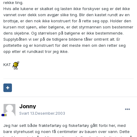
rekke ting.
Hvis alle lukene er skalket og lasten ikke forskyver seg er det ikke
vannet over dekk som avgjør slike ting. Blir den kastet rundt av en
brottsjø, er den nok ikke konstruert for å rette seg opp. Holder den
kursen mot sjøen, eller bølgene, er det styrmannen som bestemmer
dens skjebne. Og størrelsen på bølgene er ikke bestemmende.
Supplybåten vi ser på de tidligere bildene tåler omtrent alt. Er
pottetette og er konstruert for det meste men om den retter seg
opp etter et rundkast tror jeg ikke.
KAT
Jonny
Svart
13.Desember.2003
Jeg har sett både fraktefartøy og fiskefartøy gått forbi her, med
bare styrehuset og noen få centimeter av bauen over vann. Dette