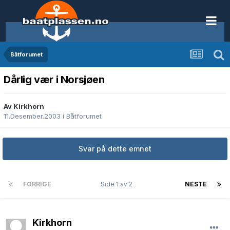
Båtforumet
Dårlig vær i Norsjøen
Av Kirkhorn
11.Desember.2003
i
Båtforumet
Svar på dette emnet
FORRIGE
Side 1 av 2
NESTE
Kirkhorn