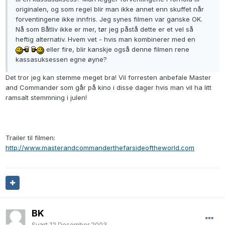
originalen, og som regel blir man ikke annet enn skuffet når
forventingene ikke innfris. Jeg synes filmen var ganske OK.
Nå som Båtliv ikke er mer, tør jeg påstå dette er et vel så
heftig alternativ. Hvem vet - hvis man kombinerer med en
eller fire, blir kanskje også denne filmen rene
kassasuksessen egne øyne?
Det tror jeg kan stemme meget bra! Vil forresten anbefale Master
and Commander som går på kino i disse dager hvis man vil ha litt
ramsalt stemmning i julen!
Trailer til filmen:
http://www.masterandcommanderthefarsideoftheworld.com
BK
Svart
12.Desember.2003