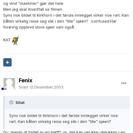
og vind "maskiner" gjør det hele.
Men jeg skal ihvertfall se filmen.
Syns nok bildet til Kirkhorn i det første innlegget virker noe rart. Kan
båten virkelig reise seg slik i den "lille" sjøen? :confused:Har
forøvrig opplevd store sjøer selv også.
KAT
Fenix
Svart
12.Desember.2003
Sitat
Syns nok bildet til Kirkhorn i det første innlegget virker noe
rart. Kan båten virkelig reise seg slik i den "lille" sjøen?
Du mener at bildet er en bløff? Ja, det kan vel ikke utelukkes i en