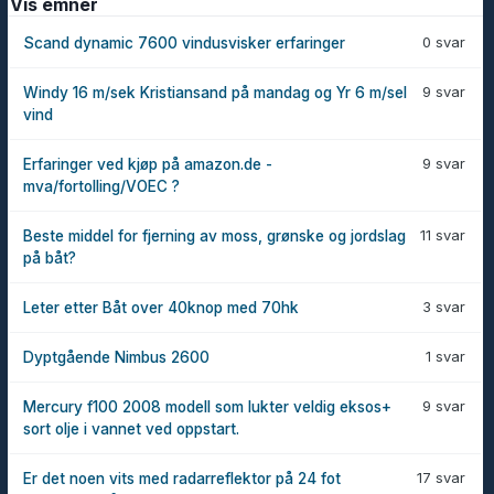
Vis emner
0 svar
Scand dynamic 7600 vindusvisker erfaringer
9 svar
Windy 16 m/sek Kristiansand på mandag og Yr 6 m/sel
vind
9 svar
Erfaringer ved kjøp på amazon.de -
mva/fortolling/VOEC ?
11 svar
Beste middel for fjerning av moss, grønske og jordslag
på båt?
3 svar
Leter etter Båt over 40knop med 70hk
1 svar
Dyptgående Nimbus 2600
9 svar
Mercury f100 2008 modell som lukter veldig eksos+
sort olje i vannet ved oppstart.
17 svar
Er det noen vits med radarreflektor på 24 fot