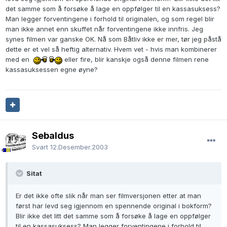
det samme som å forsøke å lage en oppfølger til en kassasuksess?
Man legger forventingene i forhold til originalen, og som regel blir
man ikke annet enn skuffet når forventingene ikke innfris. Jeg
synes filmen var ganske OK. Nå som Båtliv ikke er mer, tør jeg påstå
dette er et vel så heftig alternativ. Hvem vet - hvis man kombinerer
med en
eller fire, blir kanskje også denne filmen rene
kassasuksessen egne øyne?
Sebaldus
Svart
12.Desember.2003
Sitat
Er det ikke ofte slik når man ser filmversjonen etter at man
først har levd seg igjennom en spennende original i bokform?
Blir ikke det litt det samme som å forsøke å lage en oppfølger
til en kassasuksess? Man legger forventingene i forhold til