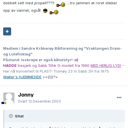
dobbelt sett med propell???!!
...tro jammen at roret stikker
opp av vannet, også!
Medlem i Søndre Kråkerøy Båtforening og "Vraktangen Dram-
og Lutefisklag"
Påstand: Isskrape er også båtutstyr!
:o)
HADDE
tresjark og Sabb 10hk G-modell fra 1990
MED HERLIG LYD
!
-
Har nå konvertert til PLAST! Tromøy 23 m Sabb 2H fra 1975
Walter's HJEMMESIDE
><((((º>
Jonny
Svart
12.Desember.2003
Sitat