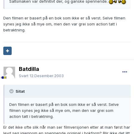
Saltsmaken var definitivt der, og ganske spennende.
Den filmen er basert på en bok som ikke er så verst. Selve filmen
synes jeg ikke så mye om, men den var grei som action tatt i
betraktning.
Batdilla
Svart
12.Desember.2003
Sitat
Den filmen er basert på en bok som ikke er så verst. Selve
filmen synes jeg ikke så mye om, men den var grei som
action tatt i betraktning.
Er det ikke ofte slik når man ser filmversjonen etter at man først har
levd seg igjennom en spennende original i bokform? Blir ikke det litt