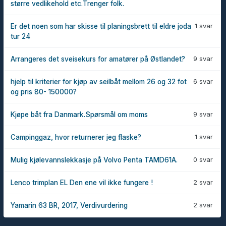
større vedlikehold etc.Trenger folk.
1 svar
Er det noen som har skisse til planingsbrett til eldre joda
tur 24
9 svar
Arrangeres det sveisekurs for amatører på Østlandet?
6 svar
hjelp til kriterier for kjøp av seilbåt mellom 26 og 32 fot
og pris 80- 150000?
9 svar
Kjøpe båt fra Danmark.Spørsmål om moms
1 svar
Campinggaz, hvor returnerer jeg flaske?
0 svar
Mulig kjølevannslekkasje på Volvo Penta TAMD61A.
2 svar
Lenco trimplan EL Den ene vil ikke fungere !
2 svar
Yamarin 63 BR, 2017, Verdivurdering