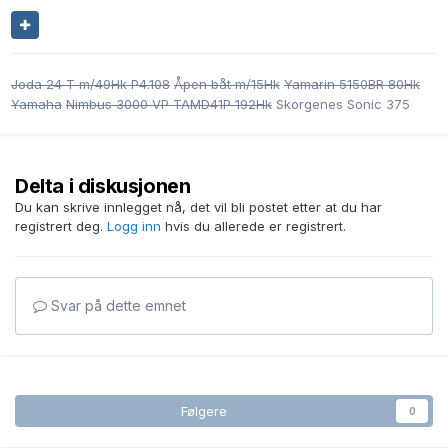
Joda 24 T m/49Hk P4.108
Åpen båt m/15Hk
Yamarin 5150BR 80Hk
Yamaha
Nimbus 3000 VP TAMD41P 192Hk
Skorgenes Sonic 375
Delta i diskusjonen
Du kan skrive innlegget nå, det vil bli postet etter at du har
registrert deg.
Logg inn
hvis du allerede er registrert.
Svar på dette emnet
Følgere
0