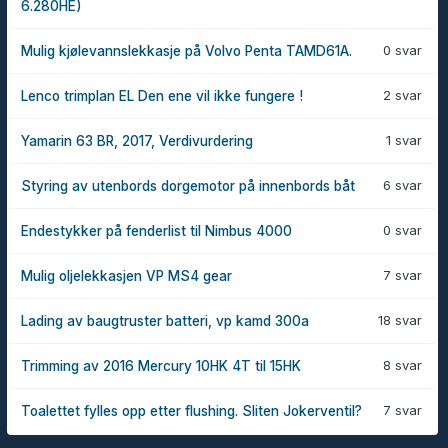
6.280HE)
0 svar
Mulig kjølevannslekkasje på Volvo Penta TAMD61A.
2 svar
Lenco trimplan EL Den ene vil ikke fungere !
1 svar
Yamarin 63 BR, 2017, Verdivurdering
6 svar
Styring av utenbords dorgemotor på innenbords båt
0 svar
Endestykker på fenderlist til Nimbus 4000
7 svar
Mulig oljelekkasjen VP MS4 gear
18 svar
Lading av baugtruster batteri, vp kamd 300a
8 svar
Trimming av 2016 Mercury 10HK 4T til 15HK
7 svar
Toalettet fylles opp etter flushing. Sliten Jokerventil?