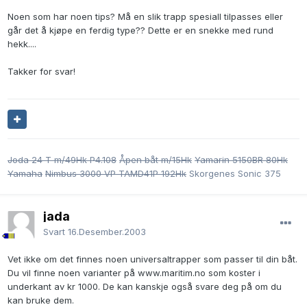
Noen som har noen tips? Må en slik trapp spesiall tilpasses eller
går det å kjøpe en ferdig type?? Dette er en snekke med rund
hekk....
Takker for svar!
Joda 24 T m/49Hk P4.108
Åpen båt m/15Hk
Yamarin 5150BR 80Hk
Yamaha
Nimbus 3000 VP TAMD41P 192Hk
Skorgenes Sonic 375
jada
Svart
16.Desember.2003
Vet ikke om det finnes noen universaltrapper som passer til din båt.
Du vil finne noen varianter på www.maritim.no som koster i
underkant av kr 1000. De kan kanskje også svare deg på om du
kan bruke dem.