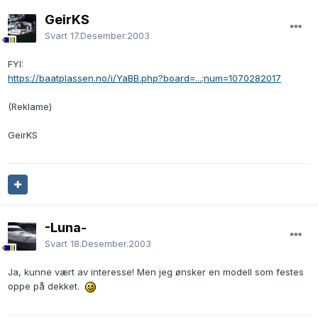
GeirKS
Svart
17.Desember.2003
FYI:
https://baatplassen.no/i/YaBB.php?board=...;num=1070282017
(Reklame)
GeirKS
-Luna-
Svart
18.Desember.2003
Ja, kunne vært av interesse! Men jeg ønsker en modell som festes
oppe på dekket.