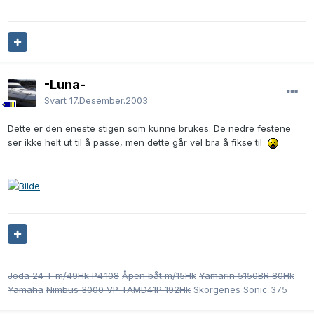
-Luna-
Svart
17.Desember.2003
Dette er den eneste stigen som kunne brukes. De nedre festene
ser ikke helt ut til å passe, men dette går vel bra å fikse til
Joda 24 T m/49Hk P4.108
Åpen båt m/15Hk
Yamarin 5150BR 80Hk
Yamaha
Nimbus 3000 VP TAMD41P 192Hk
Skorgenes Sonic 375