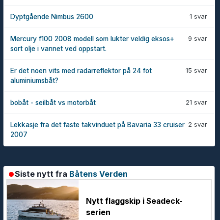
1 svar
Dyptgående Nimbus 2600
9 svar
Mercury f100 2008 modell som lukter veldig eksos+
sort olje i vannet ved oppstart.
15 svar
Er det noen vits med radarreflektor på 24 fot
aluminiumsbåt?
21 svar
bobåt - seilbåt vs motorbåt
2 svar
Lekkasje fra det faste takvinduet på Bavaria 33 cruiser
2007
Siste nytt fra
Båtens Verden
Nytt flaggskip i Seadeck-
serien