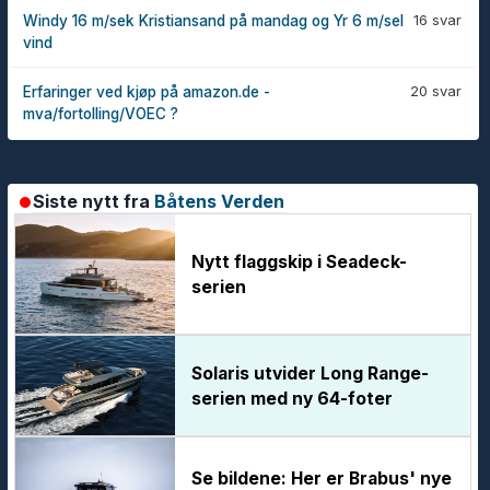
16 svar
Windy 16 m/sek Kristiansand på mandag og Yr 6 m/sel
vind
20 svar
Erfaringer ved kjøp på amazon.de -
mva/fortolling/VOEC ?
Siste nytt fra
Båtens Verden
Nytt flaggskip i Seadeck-
serien
Solaris utvider Long Range-
serien med ny 64-foter
Se bildene: Her er Brabus' nye