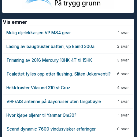
Vis emner
1 svar
Mulig oljelekkasjen VP MS4 gear
2 svar
Lading av baugtruster batteri, vp kamd 300a
3 svar
Trimming av 2016 Mercury 10HK 4T til 15HK
6 svar
Toalettet fylles opp etter flushing. Sliten Jokerventil?
4 svar
Hekktrøster Viksund 310 st Cruz
1 svar
VHF/AIS antenne på daycruiser uten targabøyle
1 svar
Hvor kjøpe oljerør til Yanmar Qm30?
0 svar
Scand dynamic 7600 vindusvisker erfaringer