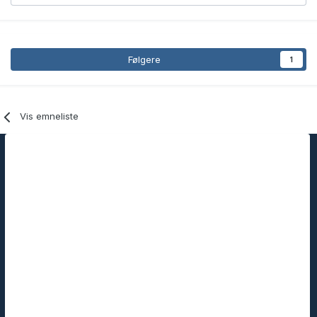
Følgere
1
Vis emneliste