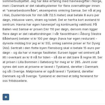
sommerbudsjettet. Jeg har ikke erfaring med havneavgifter i Norge,
men i Danmark er det rabattsystemer for flere overnattinger innen
et "samarbeidsområde", eksempelvis omkring Samsø. Ser nå at jeg
i Kiel, Dusternbrook for min båt (12.5 meter) skal betale 8 euro per
døgn, inklusive vann, strøm og toilett. Det er herfra kort avstand til
sentrum. Havna har egen havnesjef og kontinuerlig vakthold. På
Ballen ved Samsø er prisen D.kr 110 per døgn, dersom man ligger
flere døgn er det rabattordninger. I vår favoritthavn i Ålborg (Vestre
Bådehavn) betaler vi kr 100 per døgn (hava har egen resturant -
dyreste middag tror jeg er kr 55), omlag samme priser er for Dyvig
(Als). Sentralt i den flotte byen Flensborg skal vi betale 15 euro per
døgn - og da har vi mange fasiliteter. Euroen ligger vel omtrent på
litt i overkant av kr 8 nå for tiden - så da er det bare å regne litt. Ser
at prisen i Lilla Bommen i Gøteborg for meg er kr 285. Jevnt over
synes det som at prisene er lavest i Tyskland, deretter i Danmark
og så i Sverige. Matprisene er også lavest i Tyskland, deretter
Danmark og så Sverige. Tyskland er dermed et billig ferieland for
oss fritidsseilere.