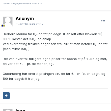
Johann Wolfgang von Goethe 1749-1832
Anonym
Svart
19.Juni.2007
Herbern Marina tar 8,- pr. fot pr. døgn. (Uansett etter klokken 18)
08-18 koster det 150,- pr. anløp
Ved overnatting trekkes dagprisen fra, slik at man betaler 8,- pr. fot
(men minst 150,-)
Det var ihvertfall tidligere egne priser for oppholdt på 1 uke og mer,
da var det 50,- pr. fot mener jeg..
Oscarsborg har endret prisingen sin, de tar 6,- pr. fot pr. døgn, og
100 for dagvisitt tror jeg.
løve