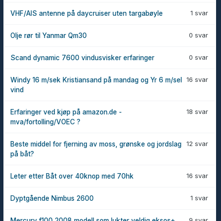
1 svar
VHF/AIS antenne på daycruiser uten targabøyle
0 svar
Olje rør til Yanmar Qm30
0 svar
Scand dynamic 7600 vindusvisker erfaringer
16 svar
Windy 16 m/sek Kristiansand på mandag og Yr 6 m/sel
vind
18 svar
Erfaringer ved kjøp på amazon.de -
mva/fortolling/VOEC ?
12 svar
Beste middel for fjerning av moss, grønske og jordslag
på båt?
16 svar
Leter etter Båt over 40knop med 70hk
1 svar
Dyptgående Nimbus 2600
9 svar
Mercury f100 2008 modell som lukter veldig eksos+