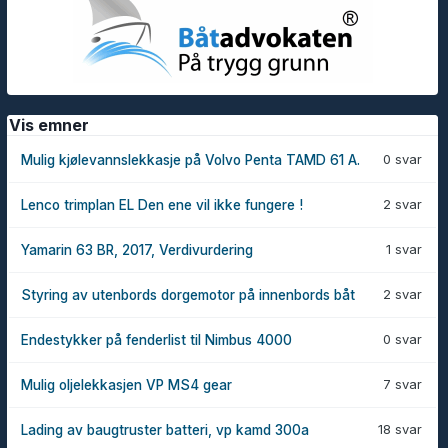
Vis emner
0 svar
Mulig kjølevannslekkasje på Volvo Penta TAMD 61 A.
2 svar
Lenco trimplan EL Den ene vil ikke fungere !
1 svar
Yamarin 63 BR, 2017, Verdivurdering
2 svar
Styring av utenbords dorgemotor på innenbords båt
0 svar
Endestykker på fenderlist til Nimbus 4000
7 svar
Mulig oljelekkasjen VP MS4 gear
18 svar
Lading av baugtruster batteri, vp kamd 300a