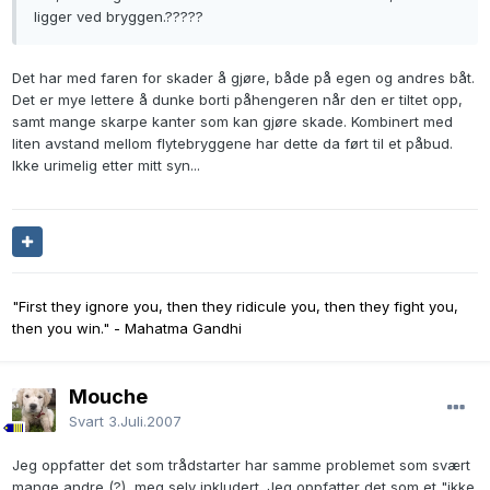
ligger ved bryggen.?????
Det har med faren for skader å gjøre, både på egen og andres båt.
Det er mye lettere å dunke borti påhengeren når den er tiltet opp,
samt mange skarpe kanter som kan gjøre skade. Kombinert med
liten avstand mellom flytebryggene har dette da ført til et påbud.
Ikke urimelig etter mitt syn...
"First they ignore you, then they ridicule you, then they fight you,
then you win." - Mahatma Gandhi
Mouche
Svart
3.Juli.2007
Jeg oppfatter det som trådstarter har samme problemet som svært
mange andre (?), meg selv inkludert. Jeg oppfatter det som et "ikke