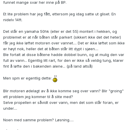
funnet mange svar her inne på BP.
Et lite problem har jeg fått, ettersom jeg idag satte ut gliset. En
nidelv 14ft.
Det står en yamaha 50hk (eller er det 55) montert i hekken, og
problemet er at når båten står parkert (sikkert ikke det det heter)
får jeg ikke løftet motoren over vannet.... Det er ikke løftet som ikke
er høyt nok, heller det at båten står litt dypt i sjøen....
Ble fortalt at disse båtene hadde dobbel bunn, og at mulig den var
full av vann... Egentlig litt rart, for den er ikke så veldig tung, klarer
fint å løfte den i bakenden alene... (på land altså)
Men spm er egentlig dette:
Blir motoren ødelagt av å ikke komme seg over vann? Blir "groing"
ett problem jeg kommer til å slite med?
Selve propellen er såvidt over vann, men det som står foran, er
under....
Noen med samme problem? Løsning.....