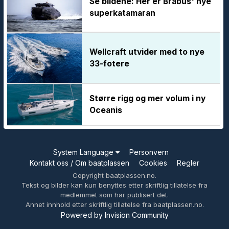
Se bildene: Her er Brabus' nye
superkatamaran
Wellcraft utvider med to nye
33-fotere
Større rigg og mer volum i ny
Oceanis
System Language
Personvern
Kontakt oss / Om baatplassen
Cookies
Regler
Copyright baatplassen.no.
Tekst og bilder kan kun benyttes etter skriftlig tillatelse fra
medlemmet som har publisert det.
Annet innhold etter skriftlig tillatelse fra baatplassen.no.
Powered by Invision Community