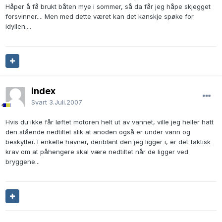
Håper å få brukt båten mye i sommer, så da får jeg håpe skjegget
forsvinner.... Men med dette været kan det kanskje spøke for
idyllen....
index
Svart
3.Juli.2007
Hvis du ikke får løftet motoren helt ut av vannet, ville jeg heller hatt
den stående nedtiltet slik at anoden også er under vann og
beskytter. I enkelte havner, deriblant den jeg ligger i, er det faktisk
krav om at påhengere skal være nedtiltet når de ligger ved
bryggene...