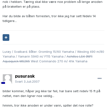
nok i hekken. Tæring skal ikke være noe problem så lenge anoden
på braketten er på plass.
Har du bilde av båten forresten, tror ikke jeg har sett Nidelv 14
tidligere...
Lurøy / Svalbard. Båter: Gromling 15/60 Yamaha / Wesling 490 m/80
Yamaha / Yamarin 5940 m/ F115 Yamaha /
Achilles LS4 (RIP)
Aquaquick MS265
West Commando 270 m/ 4hk Yamaha
pusurask
Svart
3.Juli.2007
bilder kommer, håper jeg ikke tar feil, har bare sett nidelv 15 ft på
nettet, men den ligner noe veldig...
hmmm, tror ikke anoden er under vann, spiller det noe rolle?