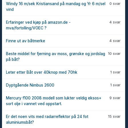
0 svar
Windy 16 m/sek Kristiansand på mandag og Yr 6 m/sel
vind
4 svar
Erfaringer ved kjøp på amazon.de -
mva/fortolling/VOEC ?
4 svar
Finne ut av båtmerke
10 svar
Beste middel for fjerning av moss, grønske og jordslag
på båt?
1 svar
Leter etter Båt over 40knop med 70hk
1 svar
Dyptgående Nimbus 2600
9 svar
Mercury f100 2008 modell som lukter veldig eksos+
sort olje i vannet ved oppstart.
15 svar
Er det noen vits med radarreflektor på 24 fot
aluminiumsbåt?