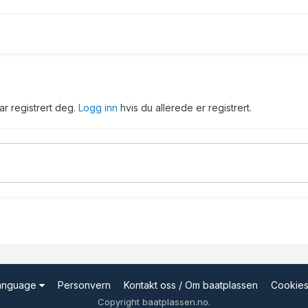
har registrert deg.
Logg inn
hvis du allerede er registrert.
Language
Personvern
Kontakt oss / Om baatplassen
Cookie
Copyright baatplassen.no.