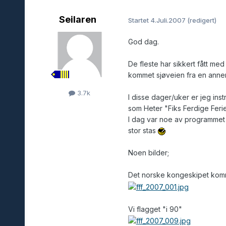
Seilaren
Startet
4.Juli.2007
(redigert)
God dag.
De fleste har sikkert fått me
kommet sjøveien fra en annen
3.7k
I disse dager/uker er jeg ins
som Heter "Fiks Ferdige Ferie
I dag var noe av programmet 
stor stas
Noen bilder;
Det norske kongeskipet komm
Vi flagget "i 90"