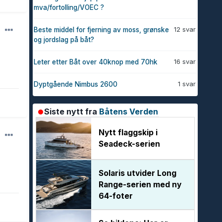
mva/fortolling/VOEC ?
12 svar
Beste middel for fjerning av moss, grønske
og jordslag på båt?
16 svar
Leter etter Båt over 40knop med 70hk
1 svar
Dyptgående Nimbus 2600
Siste nytt fra
Båtens Verden
Nytt flaggskip i
Seadeck-serien
Solaris utvider Long
Range-serien med ny
64-foter