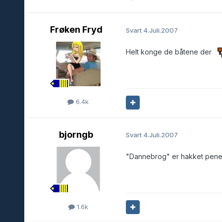
Frøken Fryd
Svart
4.Juli.2007
Helt konge de båtene der
6.4k
bjorngb
Svart
4.Juli.2007
"Dannebrog" er hakket pener
1.6k