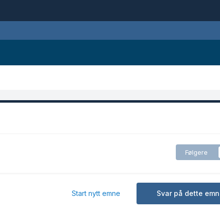
Følgere
Start nytt emne
Svar på dette emn