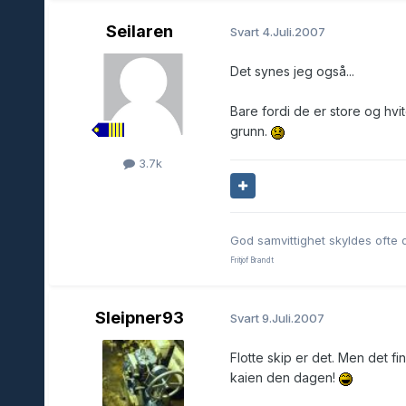
Seilaren
Svart
4.Juli.2007
Det synes jeg også...
Bare fordi de er store og hvi
grunn.
3.7k
God samvittighet skyldes ofte 
Fritjof Brandt
Sleipner93
Svart
9.Juli.2007
Flotte skip er det. Men det fi
kaien den dagen!