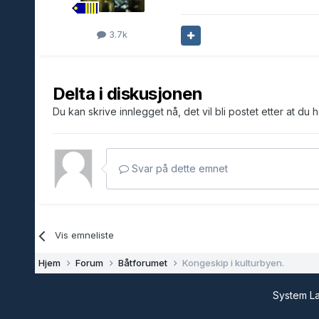
3.7k
Delta i diskusjonen
Du kan skrive innlegget nå, det vil bli postet etter at du 
Svar på dette emnet
Vis emneliste
Hjem
Forum
Båtforumet
Kongeskip i kulturbyen.
System 