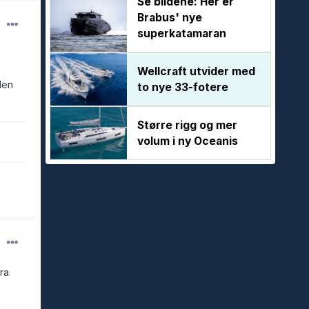
Se bildene: Her er
Brabus' nye
superkatamaran
Wellcraft utvider med
den
to nye 33-fotere
Større rigg og mer
volum i ny Oceanis
ra