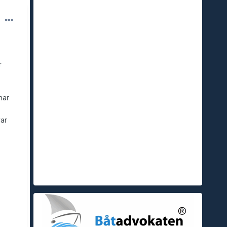
r
har
var