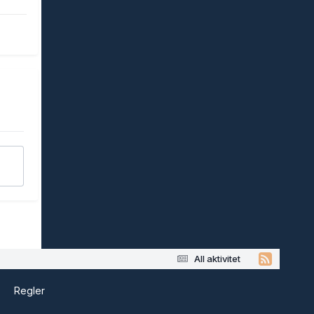
All aktivitet
s
Regler