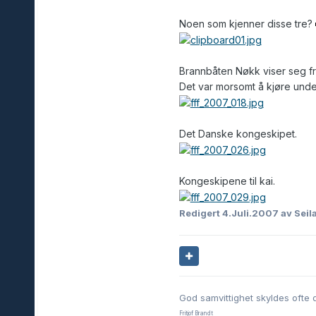
Noen som kjenner disse tre?
Brannbåten Nøkk viser seg f
Det var morsomt å kjøre under 
Det Danske kongeskipet.
Kongeskipene til kai.
Redigert
4.Juli.2007
av Seil
God samvittighet skyldes ofte 
Fritjof Brandt