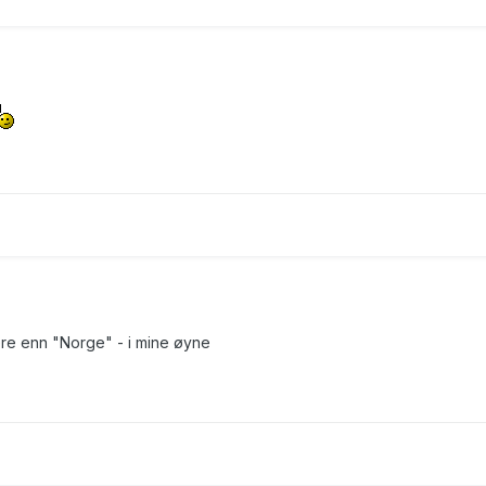
e enn "Norge" - i mine øyne