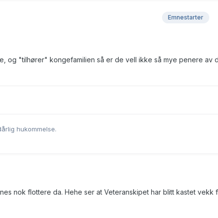
Emnestarter
te, og "tilhører" kongefamilien så er de vell ikke så mye penere av 
dårlig hukommelse.
nnes nok flottere da. Hehe ser at Veteranskipet har blitt kastet vekk f