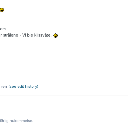
rem.
strålene - Vi ble klissvåte..
aren
(see edit history)
dårlig hukommelse.