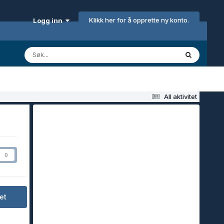
Klikk her for å opprette ny konto.
Logg inn
All aktivitet
0
et