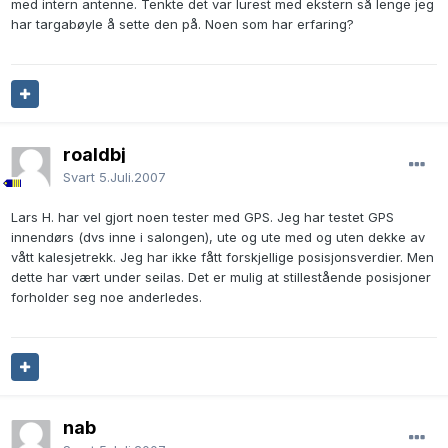
med intern antenne. Tenkte det var lurest med ekstern så lenge jeg
har targabøyle å sette den på. Noen som har erfaring?
roaldbj
Svart
5.Juli.2007
Lars H. har vel gjort noen tester med GPS. Jeg har testet GPS
innendørs (dvs inne i salongen), ute og ute med og uten dekke av
vått kalesjetrekk. Jeg har ikke fått forskjellige posisjonsverdier. Men
dette har vært under seilas. Det er mulig at stillestående posisjoner
forholder seg noe anderledes.
nab