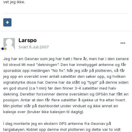
vet jeg ikke.
Larspo
Svart
6.Juli.2007
Jeg har en Geonav som jeg har hatt i flere år, men har i den senere
tid strevd litt med "dekningen". Den har innebygget antenne og får
sporadisk opp meldingen "No fix". Når jeg slår på plotteren, så får
jeg opp en oversikt over antall satelitter den søker opp, og hvilken
signalstyrke disse har. Denne har da stått og "tygd" på denne siden
en god stund (ca 1 min) før den finner 3-4 satelitter med halv
dekning. Deretter forsvinner denne oversikten og GPSén har fått en
posisjon. Antar at den får flere satelitter å sjekke ut fra etter hvert.
Min plotter står på dashbordet under vinduet og ikke annet en
kalesje over (bruker ikke kalesjen til daglig).
I dag monterte jeg en ekstern GPS antenne fra Geonav på
targabøyen. Koblet opp denne mot plotteren og dette var to vidt