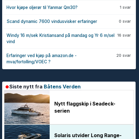
1 svar
Hvor kjøpe oljerør til Yanmar Qm30?
0 svar
Scand dynamic 7600 vindusvisker erfaringer
16 svar
Windy 16 m/sek Kristiansand på mandag og Yr 6 m/sel
vind
20 svar
Erfaringer ved kjøp på amazon.de -
mva/fortolling/VOEC ?
Siste nytt fra
Båtens Verden
Nytt flaggskip i Seadeck-
serien
Solaris utvider Long Range-