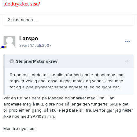
blodtrykket sist?
2 uker senere...
Larspo
Svart
17.Juli.2007
SleipnerMotor skrev:
Grunnen til at dette ikke blir informert om er at antenne som
regel er veldig god, absolut godt motak og vannsikker, men
for og slippe plynderet senere anbefaler jeg og gjøre det...
Var en tur hos dere på Mandag og snakket med Finn. Han
anbefalte meg å IKKE gjøre noe så lenge den fungerte. Skulle det
bli problem en gang, så skulle jeg bare si i fra. Derfor gjør jeg heller
ikke noe med SA-103n min.
Men tre nye spm.