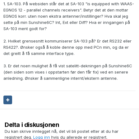
1. SA-103. På websiden står det at SA-103 "is equipped with WAAS-
EGNOS 12 - parallel channels receivers". Betyr det at den mottar
EGNOS korr. uten noen ekstra antenner/instillinger? Hva skal jeg
sette på min Sunshine6C? Int, Ext eller Diff? Hva er inngangen på
SA-103 ment godt for?
2. Hvilket grensesnitt kommuniserer SA-103 på? Er det RS232 eller
RS422?. Ønsker også å koble denne opp med PCn min, og da er
det greitt å få samme interface type.
3. Er det noen mulighet å få vist satelitt-dekningen på Sunshine6C
(den siden som vises i oppstarten før den får fix) ved en senere
anledning. Ønsker å sammenligne internt/ekstern antenne.
Delta i diskusjonen
Du kan skrive innlegget nå, det vil bli postet etter at du har
registrert deg.
Logg inn
hvis du allerede er registrert.