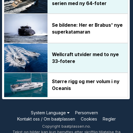
serien med ny 64-foter
Se bildene: Her er Brabus' nye
superkatamaran
Wellcraft utvider med to nye
33-fotere
Større rigg og mer volum i ny
Oceanis
System Language
Personvern
Kontakt oss / Om baatplassen
Cookies
Regler
Copyright baatplassen.no.
Tekst og bilder kan kun benyttes etter skriftlig tillatelse fra