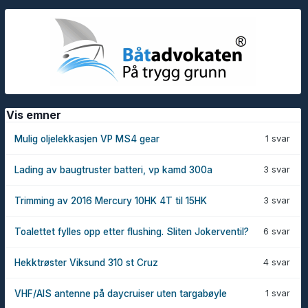
Vis emner
1 svar
Mulig oljelekkasjen VP MS4 gear
3 svar
Lading av baugtruster batteri, vp kamd 300a
3 svar
Trimming av 2016 Mercury 10HK 4T til 15HK
6 svar
Toalettet fylles opp etter flushing. Sliten Jokerventil?
4 svar
Hekktrøster Viksund 310 st Cruz
1 svar
VHF/AIS antenne på daycruiser uten targabøyle