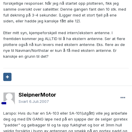
forskjellige responser. Når jeg nå startet opp plotteren, fikk jeg
samme oversikt over satelitter. Denne gangen fant den 10 stk. med
full dekning på 3-4 sekunder. (Ligger med et stort fjell på ene
siden, eller hadde jeg kanskje fått alle 12).
Etter mitt syn, kjempeforskjell med intern/ekstern antenne. I
fremtiden kommer jeg ALLTID til å ha ekstern antenne. Ser at flere
plottere også nå kun levers med ekstern antenne. Eks. flere av de
nye til Navman/Northstar er kun å få med ekstern antenne. Er
kanskje en grunn til det?
SleipnerMotor
Svart
6.Juli.2007
Larspo: Hvis du har en SA-103 eller SA-101(utgått) ville jeg anbefale
deg og med EN GANG løpe ned på en sjappe der de selger goretex
"padder" og gelbagger til og ta opp fuktighet og bor et 3mm hull
veldig forsiktig i bunn av antennen og smekk på en gortex padd og