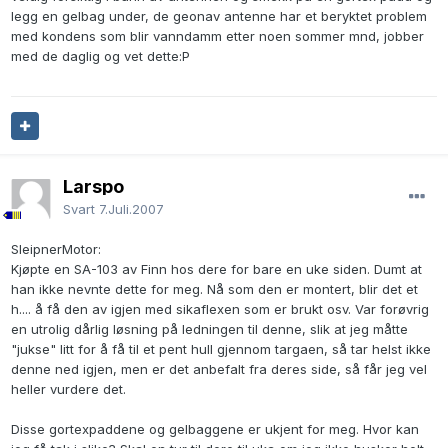
legg en gelbag under, de geonav antenne har et beryktet problem
med kondens som blir vanndamm etter noen sommer mnd, jobber
med de daglig og vet dette:P
Larspo
Svart
7.Juli.2007
SleipnerMotor:
Kjøpte en SA-103 av Finn hos dere for bare en uke siden. Dumt at
han ikke nevnte dette for meg. Nå som den er montert, blir det et
h.... å få den av igjen med sikaflexen som er brukt osv. Var forøvrig
en utrolig dårlig løsning på ledningen til denne, slik at jeg måtte
"jukse" litt for å få til et pent hull gjennom targaen, så tar helst ikke
denne ned igjen, men er det anbefalt fra deres side, så får jeg vel
heller vurdere det.
Disse gortexpaddene og gelbaggene er ukjent for meg. Hvor kan