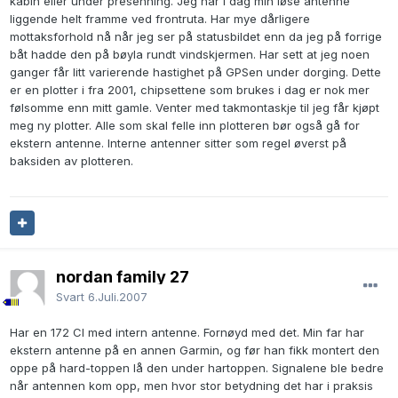
kabin eller under presenning. Jeg har i dag min løse antenne
liggende helt framme ved frontruta. Har mye dårligere
mottaksforhold nå når jeg ser på statusbildet enn da jeg på forrige
båt hadde den på bøyla rundt vindskjermen. Har sett at jeg noen
ganger får litt varierende hastighet på GPSen under dorging. Dette
er en plotter i fra 2001, chipsettene som brukes i dag er nok mer
følsomme enn mitt gamle. Venter med takmontaskje til jeg får kjøpt
meg ny plotter. Alle som skal felle inn plotteren bør også gå for
ekstern antenne. Interne antenner sitter som regel øverst på
baksiden av plotteren.
nordan family 27
Svart
6.Juli.2007
Har en 172 CI med intern antenne. Fornøyd med det. Min far har
ekstern antenne på en annen Garmin, og før han fikk montert den
oppe på hard-toppen lå den under hartoppen. Signalene ble bedre
når antennen kom opp, men hvor stor betydning det har i praksis