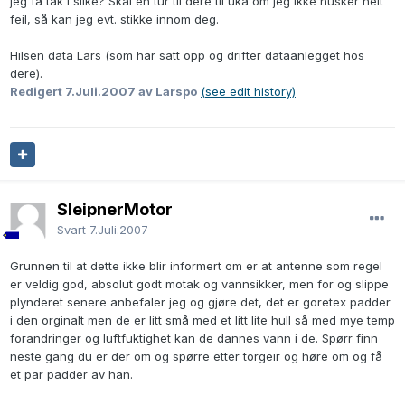
jeg få tak i slike? Skal en tur til dere til uka om jeg ikke husker helt
feil, så kan jeg evt. stikke innom deg.
Hilsen data Lars (som har satt opp og drifter dataanlegget hos
dere).
Redigert
7.Juli.2007
av Larspo
(see edit history)
SleipnerMotor
Svart
7.Juli.2007
Grunnen til at dette ikke blir informert om er at antenne som regel
er veldig god, absolut godt motak og vannsikker, men for og slippe
plynderet senere anbefaler jeg og gjøre det, det er goretex padder
i den orginalt men de er litt små med et litt lite hull så med mye temp
forandringer og luftfuktighet kan de dannes vann i de. Spørr finn
neste gang du er der om og spørre etter torgeir og høre om og få
et par padder av han.