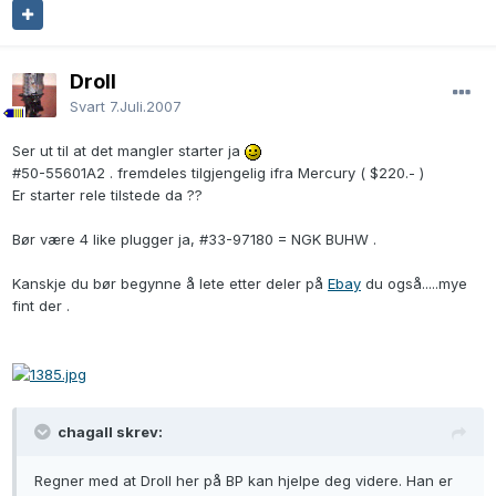
Droll
Svart
7.Juli.2007
Ser ut til at det mangler starter ja
#50-55601A2 . fremdeles tilgjengelig ifra Mercury ( $220.- )
Er starter rele tilstede da ??
Bør være 4 like plugger ja, #33-97180 = NGK BUHW .
Kanskje du bør begynne å lete etter deler på
Ebay
du også.....mye
fint der .
chagall skrev:
Regner med at Droll her på BP kan hjelpe deg videre. Han er