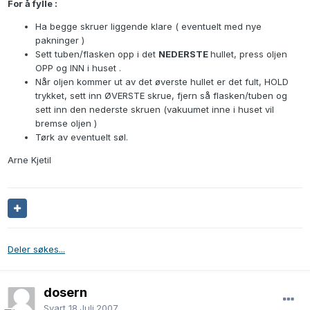
For å fylle :
Ha begge skruer liggende klare ( eventuelt med nye
pakninger )
Sett tuben/flasken opp i det
NEDERSTE
hullet, press oljen
OPP og INN i huset .
Når oljen kommer ut av det øverste hullet er det fult, HOLD
trykket, sett inn ØVERSTE skrue, fjern så flasken/tuben og
sett inn den nederste skruen (vakuumet inne i huset vil
bremse oljen )
Tørk av eventuelt søl.
Arne Kjetil
Deler søkes...
dosern
Svart
18.Juli.2007