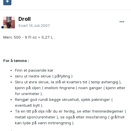
Droll
Svart
14.Juli.2007
Merc 500 - 9 Fl oz = 0,27 L .
For å tømme :
Finn et passende kar
skru ut nedre skrue ( påfylling )
Skru ut øvre skrue, la stå et kvarters tid ( temp avhengig ),
kjenn på oljen ( imellom fingrene ) noen ganger ( kjenn etter
for urenheter ).
Rengjør god rundt begge skruehull, sjekk pakninger (
eventuelt bytt ).
Ta en titt på olja når du er ferdig, se etter fremmedlegemer (
metall spon/urenheter ), se også etter missfarving ( grå/hvit
kan tyde på vann inntrengning ).