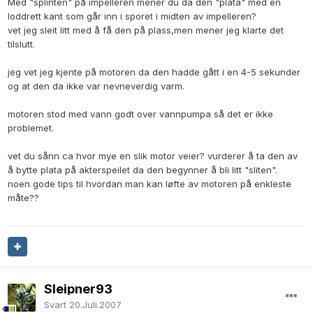
Med "splinten" på impelleren mener du da den "plata" med en
loddrett kant som går inn i sporet i midten av impelleren?
vet jeg sleit litt med å få den på plass,men mener jeg klarte det
tilslutt.
jeg vet jeg kjente på motoren da den hadde gått i en 4-5 sekunder
og at den da ikke var nevneverdig varm.
motoren stod med vann godt over vannpumpa så det er ikke
problemet.
vet du sånn ca hvor mye en slik motor veier? vurderer å ta den av
å bytte plata på akterspeilet da den begynner å bli litt "sliten".
noen gode tips til hvordan man kan løfte av motoren på enkleste
måte??
Sleipner93
Svart
20.Juli.2007