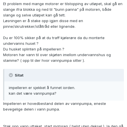
Et problem med mange motorer er tilstopping av utløpet, skal gå en
slange ifra blokka og ned til "bunn panna" på motoren, både
slange og selve utløpet kan gå tett.
Løsningen er å stake opp igjen disse med en
pinne/skrutrekker/ståltråd eller lignende.
Du er 100% sikker på at du traff kjølerøre da du monterte
undervanns huset ?
Du husket splinten på impelleren ?
Motoren har vann til over skjøten imellom undervannshus og
stamme? ( opp til der hvor vannpumpa sitter ).
Sitat
impelleren er sjekket å funnet iorden.
kan det være vannpumpa?
Impelleren er hovedbestand delen av vannpumpa, eneste
bevegelige delen i vann pumpa.
Stak opp vann uttaket, start motoren ( helst uten deksel ), la den gå