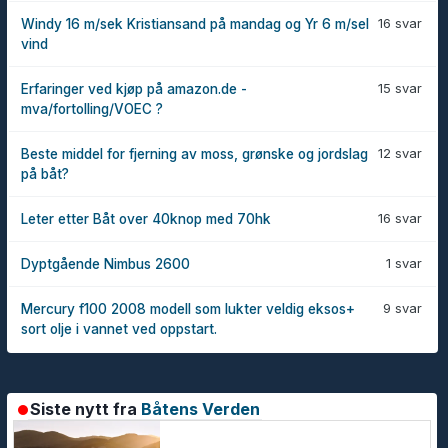
16 svar
Windy 16 m/sek Kristiansand på mandag og Yr 6 m/sel
vind
15 svar
Erfaringer ved kjøp på amazon.de -
mva/fortolling/VOEC ?
12 svar
Beste middel for fjerning av moss, grønske og jordslag
på båt?
16 svar
Leter etter Båt over 40knop med 70hk
1 svar
Dyptgående Nimbus 2600
9 svar
Mercury f100 2008 modell som lukter veldig eksos+
sort olje i vannet ved oppstart.
Siste nytt fra
Båtens Verden