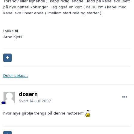
Torshov eller lignende ), kapp riktig lengde....lodd på kabel sko...sett
på nye batteri koblinger... lag også en kort ( ca 30 cm ) kabel med
kabel sko i hver ende ( imellom start rele og starter ) .
Lykke til
Arne Kjetil
Deler søkes...
dosern
Svart
14.Juli.2007
hvor mye girolje trengs på denne motoren?