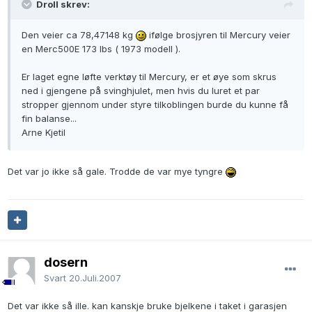
Droll skrev:
Den veier ca 78,47148 kg
ifølge brosjyren til Mercury veier
en Merc500E 173 lbs ( 1973 modell ).
Er laget egne løfte verktøy til Mercury, er et øye som skrus
ned i gjengene på svinghjulet, men hvis du luret et par
stropper gjennom under styre tilkoblingen burde du kunne få
fin balanse...
Arne Kjetil
Det var jo ikke så gale. Trodde de var mye tyngre
dosern
Svart
20.Juli.2007
Det var ikke så ille. kan kanskje bruke bjelkene i taket i garasjen