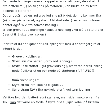
Den sorte ledningen som er kappet er antagelig jord, den skal gå
ifra batteriets (-) pol til gods på motoren , kan bruke en av feste
boltene til starteren.
Det er også med en rød grov ledning på bildet, denne kommer ifra
(+) polen på batteriet, og skal gå til start relet ( resten av motoren
henter også 12V ifra samme kobling ).
Er den grove røde ledningel koblet til noe idag ??er isåfall start relet
( ser ut til å sitte over coilen ).
Start relet du har kjøpt har 4 tilkoplinger ? hvis 3 er antagelig relet
internt jordet .
Grove tilkoblinger:
Strøm inn ifra batteri ( grov rød ledning )
Strøm ut til starter ( gul grov ledning ), starteren har tilkobling
nede ( stikker ut en bolt nede på starteren ( 1/4" UNC ))
Små tilkoblinger:
Styre strøm jord, kobles til gods......
Styre strøm 12V ( ifra nøkkelbryter ), gul tynn ledning .
Vet ikke hvordan batteri ledningene er, men siden motoren er ifra
1973
kan
det være en fordel å bytte disse ( kjøp kabel på Biltema,