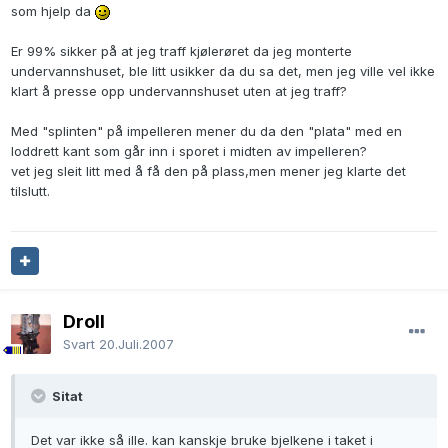
som hjelp da
Er 99% sikker på at jeg traff kjølerøret da jeg monterte
undervannshuset, ble litt usikker da du sa det, men jeg ville vel ikke
klart å presse opp undervannshuset uten at jeg traff?
Med "splinten" på impelleren mener du da den "plata" med en
loddrett kant som går inn i sporet i midten av impelleren?
vet jeg sleit litt med å få den på plass,men mener jeg klarte det
tilslutt.
Droll
Svart
20.Juli.2007
Sitat
Det var ikke så ille. kan kanskje bruke bjelkene i taket i