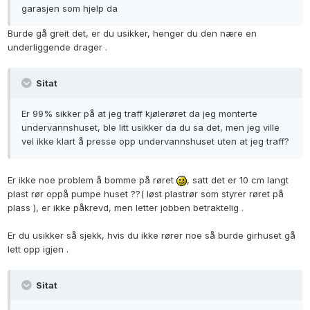
garasjen som hjelp da
Burde gå greit det, er du usikker, henger du den nære en
underliggende drager .
Sitat
Er 99% sikker på at jeg traff kjølerøret da jeg monterte
undervannshuset, ble litt usikker da du sa det, men jeg ville
vel ikke klart å presse opp undervannshuset uten at jeg traff?
Er ikke noe problem å bomme på røret
, satt det er 10 cm langt
plast rør oppå pumpe huset ??( løst plastrør som styrer røret på
plass ), er ikke påkrevd, men letter jobben betraktelig .
Er du usikker så sjekk, hvis du ikke rører noe så burde girhuset gå
lett opp igjen .
Sitat