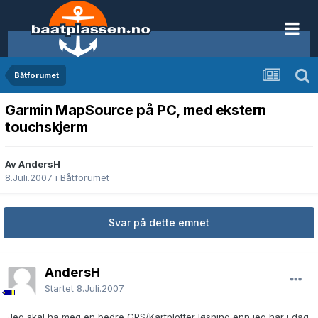
Båtforumet
Garmin MapSource på PC, med ekstern
touchskjerm
Av AndersH
8.Juli.2007
i
Båtforumet
Svar på dette emnet
AndersH
Startet
8.Juli.2007
Jeg skal ha meg en bedre GPS/Kartplotter løsning enn jeg har i dag