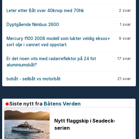
2 svar
Leter etter Båt over 40knop med 70hk
1 svar
Dyptgående Nimbus 2600
9 svar
Mercury f100 2008 modell som lukter veldig eksos+
sort olje i vannet ved oppstart.
17 svar
Er det noen vits med radarreflektor på 24 fot
aluminiumsbåt?
21 svar
bobåt - seilbåt vs motorbåt
Siste nytt fra
Båtens Verden
Nytt flaggskip i Seadeck-
serien