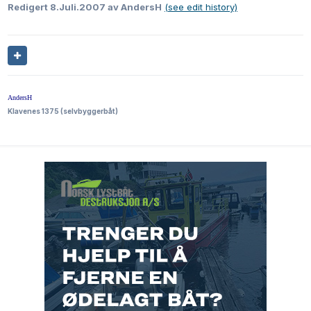
Redigert
8.Juli.2007
av AndersH
(see edit history)
AndersH
Klavenes 1375 (selvbyggerbåt)