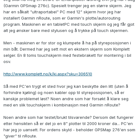
(Garmin GPSmap 276c). Spesielt trenger jeg en større skjerm. Jeg
har en såkalt "ultraportabel" PC med 12" skjerm hvor jeg har
installert Garmin nRoute, som er Garmin's plotte/autorouting
program. Maskinen er en tabletPC med touch skjerm og jeg får gjot
alt jeg ønsker bare med stylusen og å trykke på touch skjermen.
Men - maskinen er for stor og klumpete å ha på styreposisjonen i
min båt. Dermed har jeg sett mot en ekstern skjerm som Komplett
selger. En 8 toms touchskjerm med festebrakett for montering i bil
osv.
http://www.komplett.no/k/ki.aspx?sku=306510
Så med PC'en trygt et sted hvor jeg kan beskytte den litt (uten å
forhindre kjøling) og noen kabler opp til styreposisjonen, så er
kanskje problemet løst? Noen andre som har forsøkt å klare seg
med en slik touchskjerm i kombinasjon med Garmin nRoute?
Noen andre som har testet/brukt tilsvarende? Dersom det fungerer
etter hensikten så er det jo en 8" plotter til 2000 kroner da... PC'en
har jeg jo uansett. For ordens skyld - beholder GPSMap 276'en som
"giver" til nRoute.