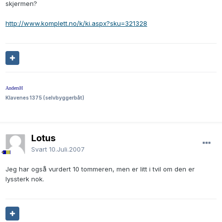
skjermen?
http://www.komplett.no/k/ki.aspx?sku=321328
AndersH
Klavenes 1375 (selvbyggerbåt)
Lotus
Svart
10.Juli.2007
Jeg har også vurdert 10 tommeren, men er litt i tvil om den er
lyssterk nok.