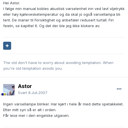
Hei Astor.
I følge min manual kobles akustisk varselenhet inn ved lavt oljetrykk
eller høy kjølevesketemperatur og da skal jo også varsellampa bli
tent. De maner til Forsiktighet og anbefaler redusert turtall. Fin
feieln, se kapittel 6. Og det der ble jeg ikke klokere av.
The old don't have to worry about avoiding temptation. When
you're old temptation avoids you.
Astor
Svart
8.Juli.2007
Ingen varsellampe blinker. Har kjørt i hele år med dette spetakkelet.
Etter mitt syn så er alt i orden.
Får lese mer i den engelske utgaven.