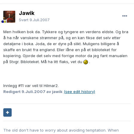
Jawik
Svart
9.Juli.2007
Men hvilken bok da. Tykkere og tyngere en verdens eldste. Og bra
å ha når vanskene strømmer på, og en kan fikse det selv etter
detaljene i boka. Joda, de er dyre på slikt. Muligens billigere å
skaffe en brukt fra england. Eller låne en på et bibloteket for
kopiering. Gjorde det selv med forrige motor da jeg fant manualen
på Stvgr. Bibloteket. Må ha litt flaks, vet du
.
Innlegg #11 var vell til Hilmar2.
Redigert
9.Juli.2007
av jawik
(see edit history)
The old don't have to worry about avoiding temptation. When