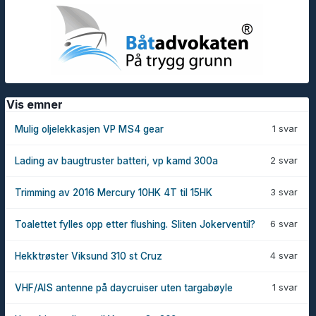
Vis emner
1 svar
Mulig oljelekkasjen VP MS4 gear
2 svar
Lading av baugtruster batteri, vp kamd 300a
3 svar
Trimming av 2016 Mercury 10HK 4T til 15HK
6 svar
Toalettet fylles opp etter flushing. Sliten Jokerventil?
4 svar
Hekktrøster Viksund 310 st Cruz
1 svar
VHF/AIS antenne på daycruiser uten targabøyle