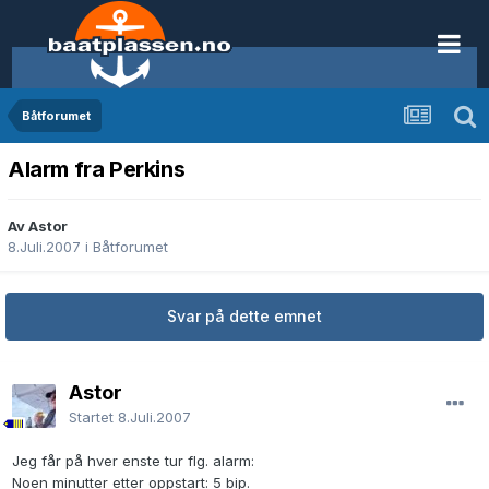
Båtforumet
Alarm fra Perkins
Av Astor
8.Juli.2007
i
Båtforumet
Svar på dette emnet
Astor
Startet
8.Juli.2007
Jeg får på hver enste tur flg. alarm:
Noen minutter etter oppstart: 5 bip.