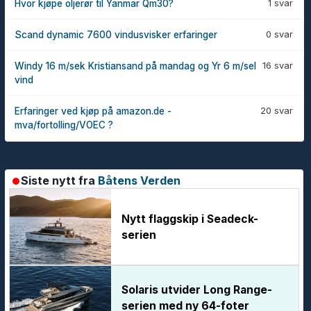
1 svar
Hvor kjøpe oljerør til Yanmar Qm30?
0 svar
Scand dynamic 7600 vindusvisker erfaringer
16 svar
Windy 16 m/sek Kristiansand på mandag og Yr 6 m/sel
vind
20 svar
Erfaringer ved kjøp på amazon.de -
mva/fortolling/VOEC ?
Siste nytt fra
Båtens Verden
Nytt flaggskip i Seadeck-
serien
Solaris utvider Long Range-
serien med ny 64-foter