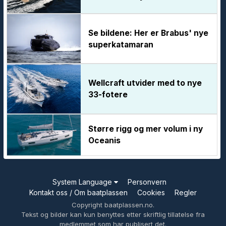
Se bildene: Her er Brabus' nye
superkatamaran
Wellcraft utvider med to nye
33-fotere
Større rigg og mer volum i ny
Oceanis
System Language
Personvern
Kontakt oss / Om baatplassen
Cookies
Regler
Copyright baatplassen.no.
Tekst og bilder kan kun benyttes etter skriftlig tillatelse fra
medlemmet som har publisert det.