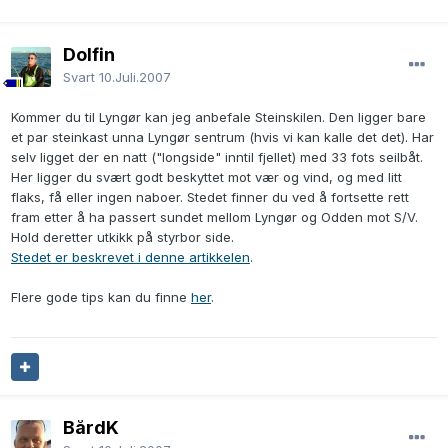
Dolfin
Svart
10.Juli.2007
Kommer du til Lyngør kan jeg anbefale Steinskilen. Den ligger bare
et par steinkast unna Lyngør sentrum (hvis vi kan kalle det det). Har
selv ligget der en natt ("longside" inntil fjellet) med 33 fots seilbåt.
Her ligger du svært godt beskyttet mot vær og vind, og med litt
flaks, få eller ingen naboer. Stedet finner du ved å fortsette rett
fram etter å ha passert sundet mellom Lyngør og Odden mot S/V.
Hold deretter utkikk på styrbor side.
Stedet er beskrevet i denne artikkelen
.
Flere gode tips kan du finne
her
.
BårdK