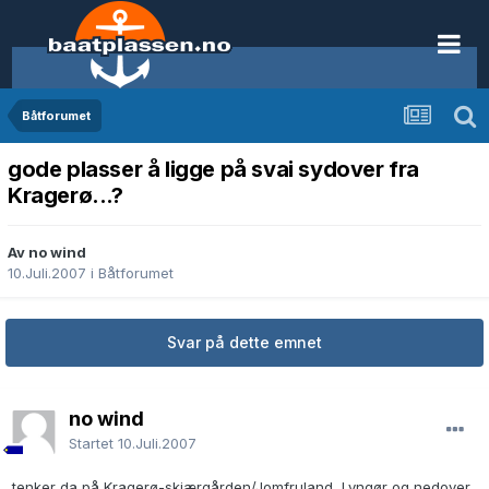
Båtforumet
gode plasser å ligge på svai sydover fra
Kragerø...?
Av no wind
10.Juli.2007
i
Båtforumet
Svar på dette emnet
no wind
Startet
10.Juli.2007
tenker da på Kragerø-skjærgården/Jomfruland, Lyngør og nedover