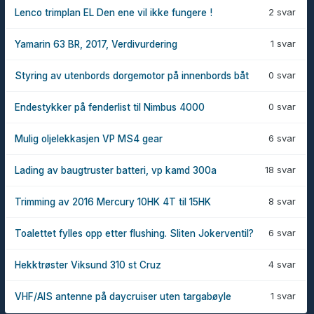
2 svar
Lenco trimplan EL Den ene vil ikke fungere !
1 svar
Yamarin 63 BR, 2017, Verdivurdering
0 svar
Styring av utenbords dorgemotor på innenbords båt
0 svar
Endestykker på fenderlist til Nimbus 4000
6 svar
Mulig oljelekkasjen VP MS4 gear
18 svar
Lading av baugtruster batteri, vp kamd 300a
8 svar
Trimming av 2016 Mercury 10HK 4T til 15HK
6 svar
Toalettet fylles opp etter flushing. Sliten Jokerventil?
4 svar
Hekktrøster Viksund 310 st Cruz
1 svar
VHF/AIS antenne på daycruiser uten targabøyle