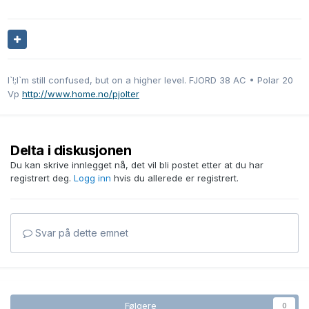
I`!;I`m still confused, but on a higher level. FJORD 38 AC • Polar 20
Vp
http://www.home.no/pjolter
Delta i diskusjonen
Du kan skrive innlegget nå, det vil bli postet etter at du har
registrert deg.
Logg inn
hvis du allerede er registrert.
Svar på dette emnet
Følgere
0