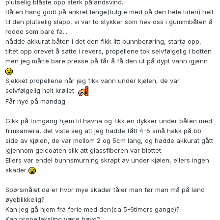
plutselig blåste opp sterk pålandsvind.
Båten hang godt på ankret lenge(fulgte med på den hele tiden) helt
til den plutselig slapp, vi var to stykker som hev oss i gummibåten å
rodde som bare fa....
nådde akkurat båten i det den fikk litt bunnberøring, starta opp,
tiltet opp drevet å satte i revers, propellene tok selvfølgelig i botten
men jeg måtte bare presse på får å få den ut på dypt vann igjenn
Sjekket propellene når jeg fikk vann under kjølen, de var
selvfølgelig helt krøllet
Får nye på mandag.
Gikk på tomgang hjem til havna og fikk en dykker under båten med
filmkamera, det viste seg att jeg hadde fått 4-5 små hakk på bb
side av kjølen, de var mellom 2 og 5cm lang, og hadde akkurat gått
igjennom gelcoaten slik att glassfiberen var blottet.
Ellers var endel bunnsmurning skrapt av under kjølen, ellers ingen
skader
Spørsmålet da er hvor mye skader tåler man før man må på land
øyeblikkelig?
Kan jeg gå hjem fra ferie med den(ca 5-6timers gange)?
Kan propellaksling være bøyd?