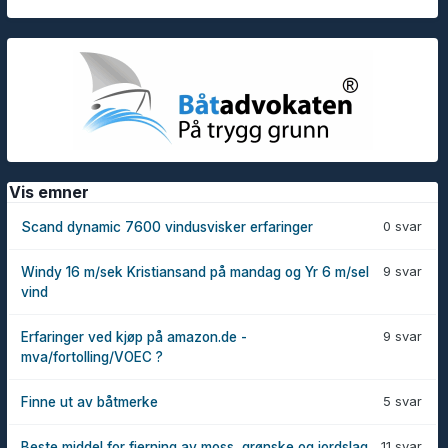
Vis emner
0 svar
Scand dynamic 7600 vindusvisker erfaringer
9 svar
Windy 16 m/sek Kristiansand på mandag og Yr 6 m/sel
vind
9 svar
Erfaringer ved kjøp på amazon.de -
mva/fortolling/VOEC ?
5 svar
Finne ut av båtmerke
11 svar
Beste middel for fjerning av moss, grønske og jordslag