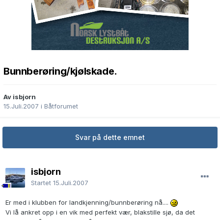
Bunnberøring/kjølskade.
Av isbjorn
15.Juli.2007
i
Båtforumet
Svar på dette emnet
isbjorn
Startet
15.Juli.2007
Er med i klubben for landkjenning/bunnberøring nå....
Vi lå ankret opp i en vik med perfekt vær, blakstille sjø, da det