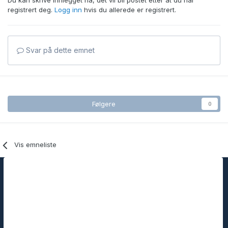
Du kan skrive innlegget nå, det vil bli postet etter at du har
registrert deg.
Logg inn
hvis du allerede er registrert.
Svar på dette emnet
Følgere
0
Vis emneliste