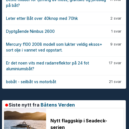
på båt?
2 svar
Leter etter Båt over 40knop med 70hk
1 svar
Dyptgående Nimbus 2600
9 svar
Mercury f100 2008 modell som lukter veldig eksos+
sort olje i vannet ved oppstart.
17 svar
Er det noen vits med radarreflektor på 24 fot
aluminiumsbåt?
21 svar
bobåt - seilbåt vs motorbåt
Siste nytt fra
Båtens Verden
Nytt flaggskip i Seadeck-
serien