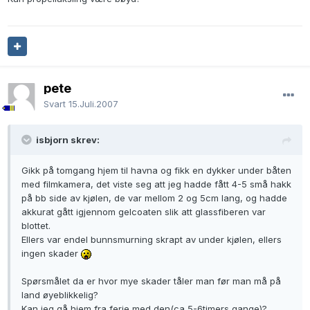
pete
Svart
15.Juli.2007
isbjorn skrev:
Gikk på tomgang hjem til havna og fikk en dykker under båten
med filmkamera, det viste seg att jeg hadde fått 4-5 små hakk
på bb side av kjølen, de var mellom 2 og 5cm lang, og hadde
akkurat gått igjennom gelcoaten slik att glassfiberen var
blottet.
Ellers var endel bunnsmurning skrapt av under kjølen, ellers
ingen skader
Spørsmålet da er hvor mye skader tåler man før man må på
land øyeblikkelig?
Kan jeg gå hjem fra ferie med den(ca 5-6timers gange)?