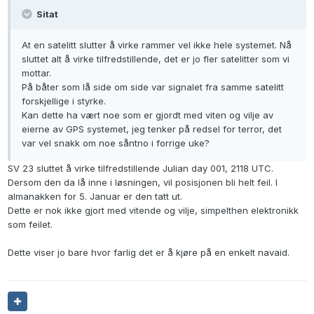
Sitat
At en satelitt slutter å virke rammer vel ikke hele systemet. Nå
sluttet alt å virke tilfredstillende, det er jo fler satelitter som vi
mottar.
På båter som lå side om side var signalet fra samme satelitt
forskjellige i styrke.
Kan dette ha vært noe som er gjordt med viten og vilje av
eierne av GPS systemet, jeg tenker på redsel for terror, det
var vel snakk om noe såntno i forrige uke?
SV 23 sluttet å virke tilfredstillende Julian day 001, 2118 UTC.
Dersom den da lå inne i løsningen, vil posisjonen bli helt feil. I
almanakken for 5. Januar er den tatt ut.
Dette er nok ikke gjort med vitende og vilje, simpelthen elektronikk
som feilet.
Dette viser jo bare hvor farlig det er å kjøre på en enkelt navaid.