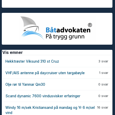
Vis emner
3 svar
Hekktrøster Viksund 310 st Cruz
1 svar
VHF/AIS antenne på daycruiser uten targabøyle
0 svar
Olje rør til Yanmar Qm30
0 svar
Scand dynamic 7600 vindusvisker erfaringer
16 svar
Windy 16 m/sek Kristiansand på mandag og Yr 6 m/sel
vind