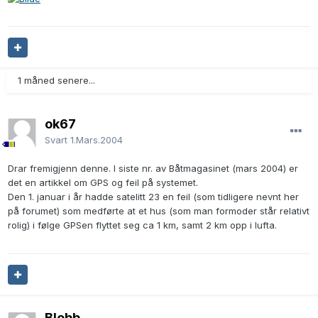
1 måned senere...
ok67
Svart
1.Mars.2004
Drar fremigjenn denne. I siste nr. av Båtmagasinet (mars 2004) er
det en artikkel om GPS og feil på systemet.
Den 1. januar i år hadde satelitt 23 en feil (som tidligere nevnt her
på forumet) som medførte at et hus (som man formoder står relativt
rolig) i følge GPSen flyttet seg ca 1 km, samt 2 km opp i lufta.
Blobb