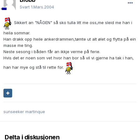
Svart
1.Mars.2004
Sikkert an "NÅGEN" så sko tulla litt me oss,me sleid me han i
heila sommar.
Han drakk opp heile ankerdrammen,tømte ut alt ølet og flytta på ein
masse me ting.
Neste sesong i båden får an ikkje verme på ferie.
Hvis det er noen som vet hvor han bor så vil vi gjerne ha tak i han,
han har mye og stå til rette for.
sunseeker martinque
Delta i diskusjonen