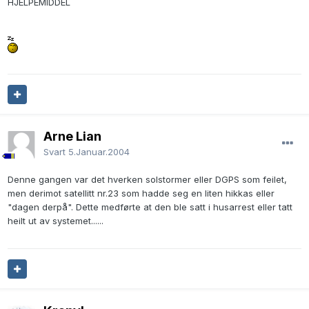
HJELPEMIDDEL
Arne Lian
Svart
5.Januar.2004
Denne gangen var det hverken solstormer eller DGPS som feilet,
men derimot satellitt nr.23 som hadde seg en liten hikkas eller
"dagen derpå". Dette medførte at den ble satt i husarrest eller tatt
heilt ut av systemet......