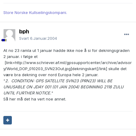
Store Norske Kullseilingskompani.
bph
Svart
6.Januar.2004
At no 23 ramla ut 1 januar hadde ikke noe å si for dekningsgraden
2 januar. i følge et
[link=http://www.schriever.af.mil/gpssupportcenter/archive/advisor
y/World_DOP_010203_SVN23Out.jpg]dekningskart[/link] skulle det
være bra dekning over nord Europa hele 2 januar.
"
2. CONDITION: GPS SATELLITE SVN23 (PRN23) WILL BE
UNUSABLE ON JDAY 001 (01 JAN 2004) BEGINNING 2118 ZULU
UNTIL FURTHER NOTICE.
"
Så her må det ha vert noe annet.