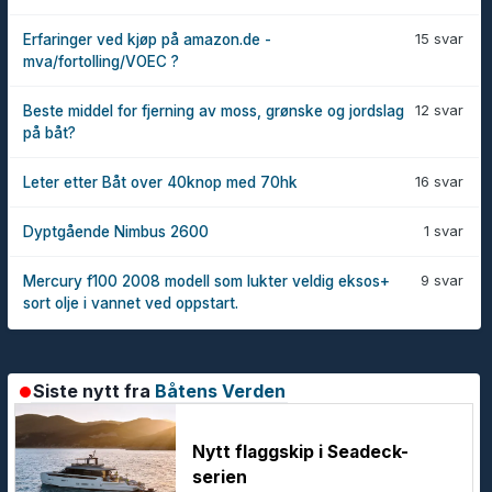
15 svar
Erfaringer ved kjøp på amazon.de -
mva/fortolling/VOEC ?
12 svar
Beste middel for fjerning av moss, grønske og jordslag
på båt?
16 svar
Leter etter Båt over 40knop med 70hk
1 svar
Dyptgående Nimbus 2600
9 svar
Mercury f100 2008 modell som lukter veldig eksos+
sort olje i vannet ved oppstart.
Siste nytt fra
Båtens Verden
Nytt flaggskip i Seadeck-
serien