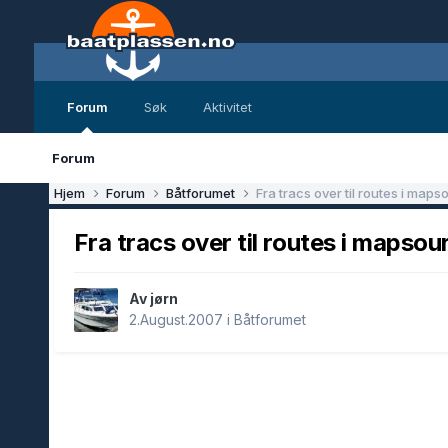
Forum
Søk
Aktivitet
Forum
Hjem
Forum
Båtforumet
Fra tracs over til routes i maps
Fra tracs over til routes i mapsou
Av jørn
2.August.2007
i
Båtforumet