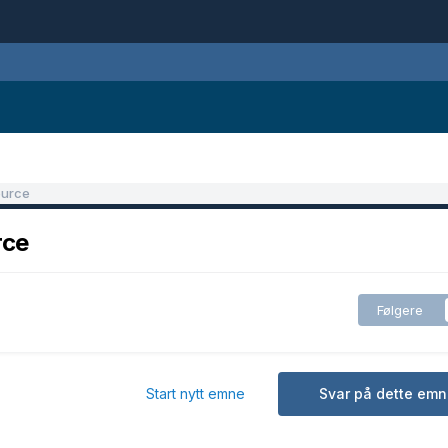
ource
rce
Følgere
Start nytt emne
Svar på dette emn