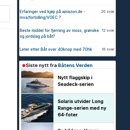
20 svar
Erfaringer ved kjøp på amazon.de -
mva/fortolling/VOEC ?
12 svar
Beste middel for fjerning av moss, grønske
og jordslag på båt?
16 svar
Leter etter Båt over 40knop med 70hk
Siste nytt fra
Båtens Verden
Nytt flaggskip i
Seadeck-serien
Solaris utvider Long
Range-serien med ny
64-foter