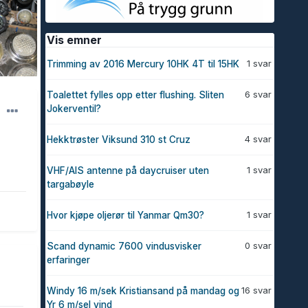
Vis emner
1 svar
Trimming av 2016 Mercury 10HK 4T til 15HK
6 svar
Toalettet fylles opp etter flushing. Sliten
Jokerventil?
4 svar
Hekktrøster Viksund 310 st Cruz
1 svar
VHF/AIS antenne på daycruiser uten
targabøyle
1 svar
Hvor kjøpe oljerør til Yanmar Qm30?
0 svar
Scand dynamic 7600 vindusvisker
erfaringer
16 svar
Windy 16 m/sek Kristiansand på mandag og
Yr 6 m/sel vind