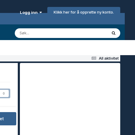
Klikk her for å opprette ny konto.
Logg inn
All aktivitet
0
et