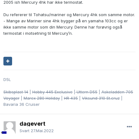
2005 ish Mercury 4hk har ikke termostat.
Du refererer til Tohatsu/mariner og Mercury 4hk som samme motor.
- Mange av Mariner sine 4hk bygger på en yamaha 103cc og er
ikke samme motor som din Mercury. Denne har forøvrig også
termostat i motsetning til Mercury’n.
D5L
Skibsplast 14
|
Hobby 445 Exclusive
|
Uttern D55
|
Askeladden 705
Voyager
|
Marex 280 Holiday
|
HR 435
|
Viksund 310 St.cruz
|
Bavaria 36 Cruiser
dagevert
Svart
27.Mai.2022