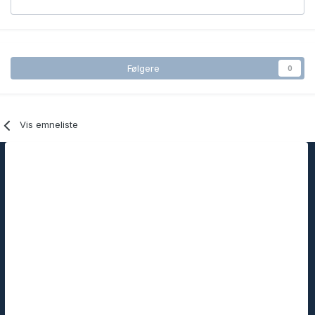
Følgere
0
Vis emneliste