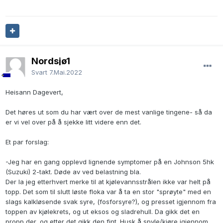
Nordsjø1
Svart
7.Mai.2022
Heisann Dagevert,
Det høres ut som du har vært over de mest vanlige tingene- så da
er vi vel over på å sjekke litt videre enn det.
Et par forslag:
-Jeg har en gang opplevd lignende symptomer på en Johnson 5hk
(Suzuki) 2-takt. Døde av ved belastning bla.
Der la jeg etterhvert merke til at kjølevannsstrålen ikke var helt på
topp. Det som til slutt løste floka var å ta en stor "sprøyte" med en
slags kalkløsende svak syre, (fosforsyre?), og presset igjennom fra
toppen av kjølekrets, og ut eksos og sladrehull. Da gikk det en
propp der, og etter det gikk den fint. Husk å spyle/kjøre igjennom