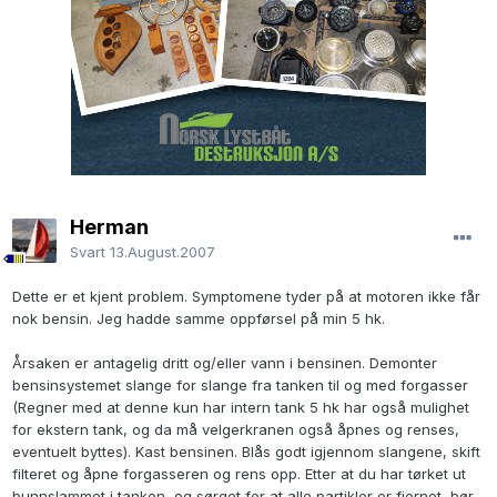
Herman
Svart
13.August.2007
Dette er et kjent problem. Symptomene tyder på at motoren ikke får
nok bensin. Jeg hadde samme oppførsel på min 5 hk.
Årsaken er antagelig dritt og/eller vann i bensinen. Demonter
bensinsystemet slange for slange fra tanken til og med forgasser
(Regner med at denne kun har intern tank 5 hk har også mulighet
for ekstern tank, og da må velgerkranen også åpnes og renses,
eventuelt byttes). Kast bensinen. Blås godt igjennom slangene, skift
filteret og åpne forgasseren og rens opp. Etter at du har tørket ut
bunnslammet i tanken, og sørget for at alle partikler er fjernet, bør