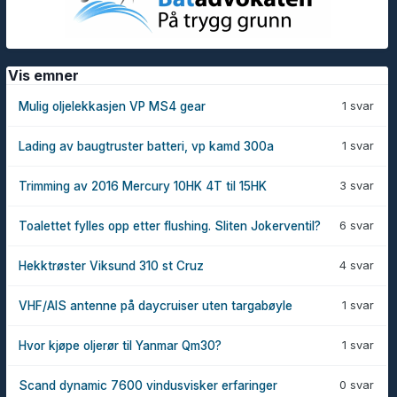
Vis emner
1 svar
Mulig oljelekkasjen VP MS4 gear
1 svar
Lading av baugtruster batteri, vp kamd 300a
3 svar
Trimming av 2016 Mercury 10HK 4T til 15HK
6 svar
Toalettet fylles opp etter flushing. Sliten Jokerventil?
4 svar
Hekktrøster Viksund 310 st Cruz
1 svar
VHF/AIS antenne på daycruiser uten targabøyle
1 svar
Hvor kjøpe oljerør til Yanmar Qm30?
0 svar
Scand dynamic 7600 vindusvisker erfaringer