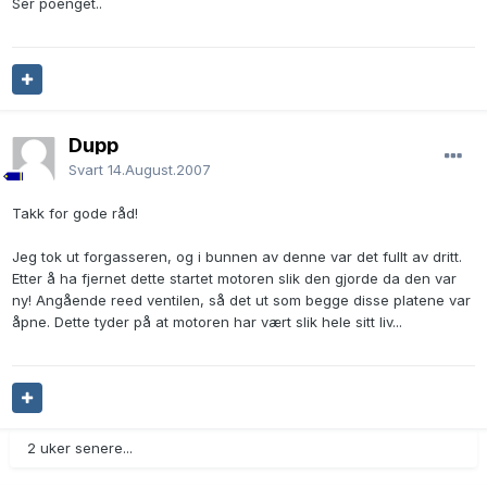
Ser poenget..
Dupp
Svart
14.August.2007
Takk for gode råd!
Jeg tok ut forgasseren, og i bunnen av denne var det fullt av dritt.
Etter å ha fjernet dette startet motoren slik den gjorde da den var
ny! Angående reed ventilen, så det ut som begge disse platene var
åpne. Dette tyder på at motoren har vært slik hele sitt liv...
2 uker senere...