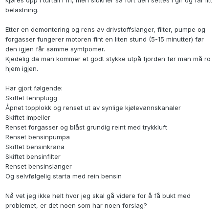
kjøres opp i turtall i fri, men slukner så fort den settes i gir og får litt
belastning.
Etter en demontering og rens av drivstoffslanger, filter, pumpe og
forgasser fungerer motoren fint en liten stund (5-15 minutter) før
den igjen får samme symtpomer.
Kjedelig da man kommer et godt stykke utpå fjorden før man må ro
hjem igjen.
Har gjort følgende:
Skiftet tennplugg
Åpnet topplokk og renset ut av synlige kjølevannskanaler
Skiftet impeller
Renset forgasser og blåst grundig reint med trykkluft
Renset bensinpumpa
Skiftet bensinkrana
Skiftet bensinfilter
Renset bensinslanger
Og selvfølgelig starta med rein bensin
Nå vet jeg ikke helt hvor jeg skal gå videre for å få bukt med
problemet, er det noen som har noen forslag?