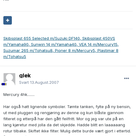
Skibsplast 655 Selected m/Suzuki DF140, Skibsplast 450VS
m/Yamaha90, Sunwin 14 m/Yamaha40, VEA 14 m/Mercury15,
Suzumar 265 m/Tohatsu8, Pioner 8 m/Mercury5, Plastimar 8
m/Tohatsu5
glek
Svart
13.August.2007
Mercury 4hk........
Har også hatt lignende symboler. Tømte tanken, fylte på ny bensin,
ut med pluggen og rengjøring av denne og kun blåste gjennom
filteret og etterpå har den gått feilfritt. Mor og jeg var ute på en
lang kjøretur med jolla da det skjedde. Hadde blitt en laaaaaang
rotur tilbake. Skiftet ikke filter. Mulig dette burde vært gjort i ettertid.