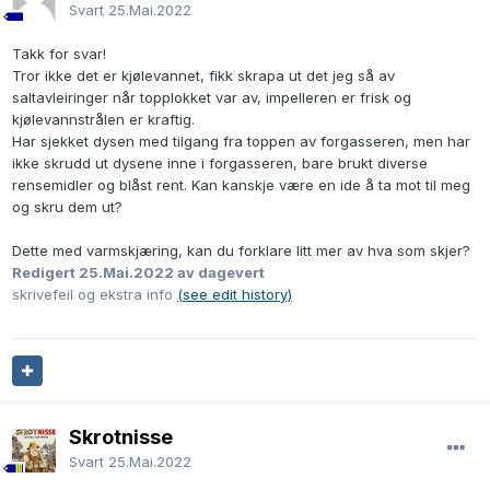
Svart
25.Mai.2022
Takk for svar!
Tror ikke det er kjølevannet, fikk skrapa ut det jeg så av
saltavleiringer når topplokket var av, impelleren er frisk og
kjølevannstrålen er kraftig.
Har sjekket dysen med tilgang fra toppen av forgasseren, men har
ikke skrudd ut dysene inne i forgasseren, bare brukt diverse
rensemidler og blåst rent. Kan kanskje være en ide å ta mot til meg
og skru dem ut?
Dette med varmskjæring, kan du forklare litt mer av hva som skjer?
Redigert
25.Mai.2022
av dagevert
skrivefeil og ekstra info
(see edit history)
Skrotnisse
Svart
25.Mai.2022