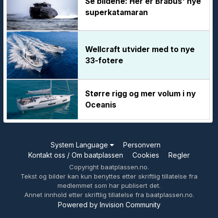
Se bildene: Her er Brabus' nye
superkatamaran
Wellcraft utvider med to nye
33-fotere
Større rigg og mer volum i ny
Oceanis
System Language
Personvern
Kontakt oss / Om baatplassen
Cookies
Regler
Copyright baatplassen.no.
Tekst og bilder kan kun benyttes etter skriftlig tillatelse fra
medlemmet som har publisert det.
Annet innhold etter skriftlig tillatelse fra baatplassen.no.
Powered by Invision Community