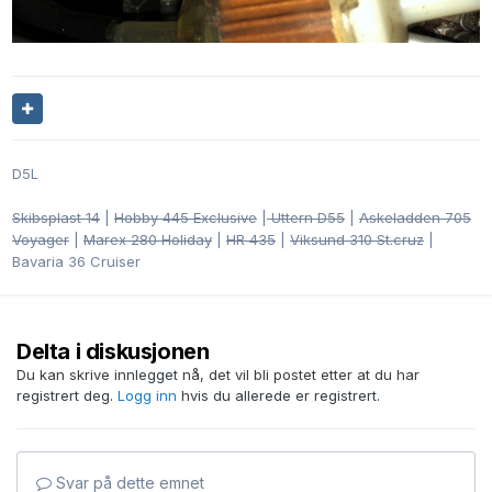
D5L
Skibsplast 14
|
Hobby 445 Exclusive
|
Uttern D55
|
Askeladden 705
Voyager
|
Marex 280 Holiday
|
HR 435
|
Viksund 310 St.cruz
|
Bavaria 36 Cruiser
Delta i diskusjonen
Du kan skrive innlegget nå, det vil bli postet etter at du har
registrert deg.
Logg inn
hvis du allerede er registrert.
Svar på dette emnet