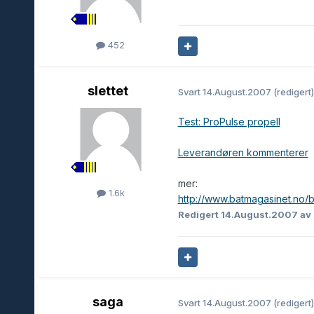
452
slettet
Svart
14.August.2007
(redigert)
Test: ProPulse propell
Leverandøren kommenterer
mer:
1.6k
http://www.batmagasinet.no/b
Redigert
14.August.2007
av
saga
Svart
14.August.2007
(redigert)