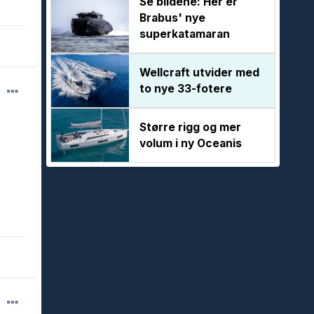
Se bildene: Her er
Brabus' nye
superkatamaran
Wellcraft utvider med
to nye 33-fotere
Større rigg og mer
volum i ny Oceanis