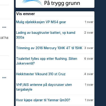
Vis emner
1 svar
Mulig oljelekkasjen VP MS4 gear
2 svar
Lading av baugtruster batteri, vp kamd
kal ha
300a
3 svar
Trimming av 2016 Mercury 10HK 4T til 15HK
6 svar
Toalettet fylles opp etter flushing. Sliten
Jokerventil?
4 svar
Hekktrøster Viksund 310 st Cruz
1 svar
VHF/AIS antenne på daycruiser uten
targabøyle
1 svar
Hvor kjøpe oljerør til Yanmar Qm30?