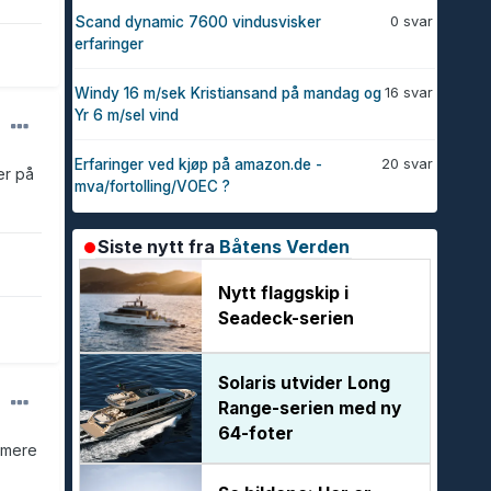
0 svar
Scand dynamic 7600 vindusvisker
erfaringer
16 svar
Windy 16 m/sek Kristiansand på mandag og
Yr 6 m/sel vind
20 svar
Erfaringer ved kjøp på amazon.de -
er på
mva/fortolling/VOEC ?
Siste nytt fra
Båtens Verden
Nytt flaggskip i
Seadeck-serien
Solaris utvider Long
Range-serien med ny
64-foter
g mere