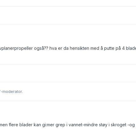
halvplanerpropeller også?? hva er da hensikten med å putte på 4 blad
T-moderator.
.. men flere blader kan gi:mer grep i vannet-mindre støy i skroget -o