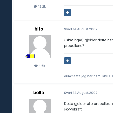
12.2k
hifo
Svart
14.August.2007
( sitat ingar) gjelder dette 
propellene?
4.6k
dummeste jeg har hørt. Ikke O
bolla
Svart
14.August.2007
Dette gjelder alle propeller.
skyvekraft.