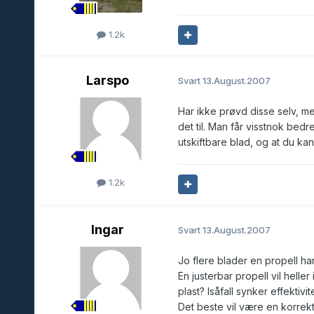
1.2k
Larspo
Svart
13.August.2007
Har ikke prøvd disse selv, me
det til. Man får visstnok bedr
utskiftbare blad, og at du kan 
1.2k
Ingar
Svart
13.August.2007
Jo flere blader en propell har
En justerbar propell vil heller
plast? Isåfall synker effektivit
Det beste vil være en korrekt 