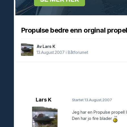
Propulse bedre enn orginal propel
Av Lars K
13.August.2007
i
Båtforumet
Lars K
Startet
13.August.2007
Jeg har en Propulse propell 
Den har jo fire blader