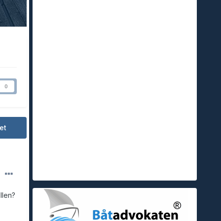
0
et
llen?