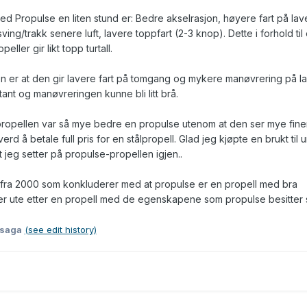
 med Propulse en liten stund er: Bedre akselrasjon, høyere fart på lav
i sving/trakk senere luft, lavere toppfart (2-3 knop). Dette i forhold til
eller gir likt topp turtall.
en er at den gir lavere fart på tomgang og mykere manøvrering på la
tant og manøvreringen kunne bli litt brå.
tålpropellen var så mye bedre en propulse utenom at den ser mye fine
erd å betale full pris for en stålpropell. Glad jeg kjøpte en brukt til 
at jeg setter på propulse-propellen igjen..
t fra 2000 som konkluderer med at propulse er en propell med bra
r ute etter en propell med de egenskapene som propulse besitter 
 saga
(see edit history)