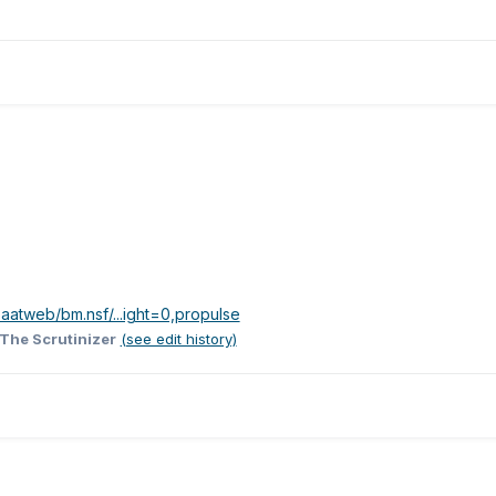
aatweb/bm.nsf/...ight=0,propulse
 The Scrutinizer
(see edit history)