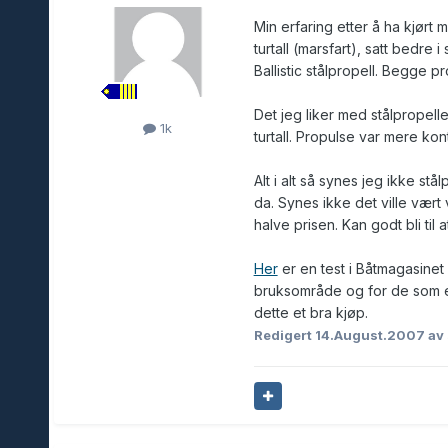
Min erfaring etter å ha kjørt
turtall (marsfart), satt bedre 
Ballistic stålpropell. Begge prop
Det jeg liker med stålpropell
1k
turtall. Propulse var mere kon
Alt i alt så synes jeg ikke s
da. Synes ikke det ville vært v
halve prisen. Kan godt bli til 
Her
er en test i Båtmagasine
bruksområde og for de som e
dette et bra kjøp.
Redigert
14.August.2007
av