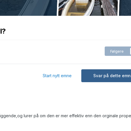
l?
Følgere
Start nytt emne
Svar på dette emn
liggende,og lurer på om den er mer effektiv enn den orginale prope