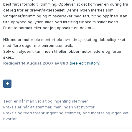
best fart i forhold til trimming. Opplever at det kommer en during fra
det jeg tror er drevet/akterspeilet. Denne lyden merkes som
vibrsjoner/brumming og minsker/øker med fart, tilting opp/ned. Kan
tilte opp/ned og lyden øker, ved litt tilting tilbake minsker lyden.
Er dette normalt eller bør jeg oppsøke en doktor..........
Når motor motor ble montert ble avrettin sjekket og dobbeltsjekket
med flere dager mellomrom uten avik.
Selv om ulyden tiltar i noen tilfeller jobber motor lettere og farten
øker...
Redigert
14.August.2007
av 880
(see edit history)
Teori er når man vet alt og ingenting stemmer.
Praksis er når alt stemmer, men ingen vet hvorfor.
Praksis og teori forent: Ingenting stemmer, alt fungerer og ingen vet
hvorfor.