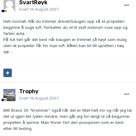
SvartRøyk
Svart
14.August.2007
Helt normalt. Når du trimmer drevet/baugen opp så vil propellen
begynne å suge luft. Fortsetter du vil til slutt motoren ruse opp og
farten avta.
På full fart går det best når baugen er trimmet så høyt som mulig
uten at propeller får for mye luft. Båten kan bli litt spretten i høy
sjø....
Trophy
Svart
16.August.2007
Mitt Bravo 3X "brommer" også når det er tiltet helt inn og når jeg tar
det ut igjen blir lyden mindre, men går jeg for langt ut så begynner
propellen å spinne. Man finner fort den posisjonen som er best
etter litt testing