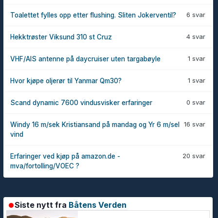
6 svar
Toalettet fylles opp etter flushing. Sliten Jokerventil?
4 svar
Hekktrøster Viksund 310 st Cruz
1 svar
VHF/AIS antenne på daycruiser uten targabøyle
1 svar
Hvor kjøpe oljerør til Yanmar Qm30?
0 svar
Scand dynamic 7600 vindusvisker erfaringer
16 svar
Windy 16 m/sek Kristiansand på mandag og Yr 6 m/sel
vind
20 svar
Erfaringer ved kjøp på amazon.de -
mva/fortolling/VOEC ?
Siste nytt fra
Båtens Verden