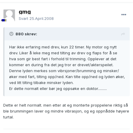
gmg
Svart
25.April.2008
880 skrev:
Har ikke erfaring med drev, kun 22 timer. Ny motor og nytt
drev. Liker å leke meg med tilting av drev og flaps for å se
hva som gir best fart i forhold til trimming. Opplever at det
kommer en during fra det jeg tror er drevet/akterspeilet.
Denne lyden merkes som vibrsjoner/brumming og minsker/
øker med fart, tilting opp/ned. Kan tilte opp/ned og lyden øker,
ved litt tilting tilbake minsker lyden.
Er dette normalt eller bør jeg oppsøke en doktor..........
Dette er helt normalt. men etter at eg monterte proppelene riktig så
ble brummingen laver og mindre vibrasjon, og eg oppnådde høyere
turtal.