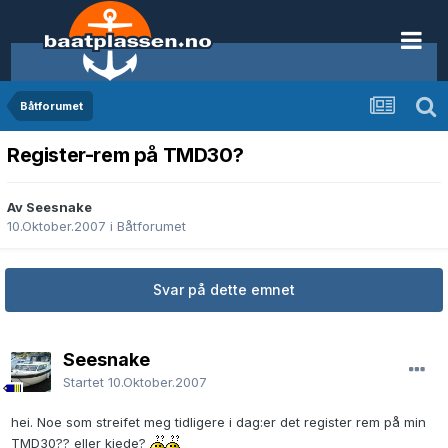
Båtforumet
Register-rem på TMD30?
Av Seesnake
10.Oktober.2007
i
Båtforumet
Svar på dette emnet
Seesnake
Startet
10.Oktober.2007
hei. Noe som streifet meg tidligere i dag:er det register rem på min
TMD30?? eller kjede?