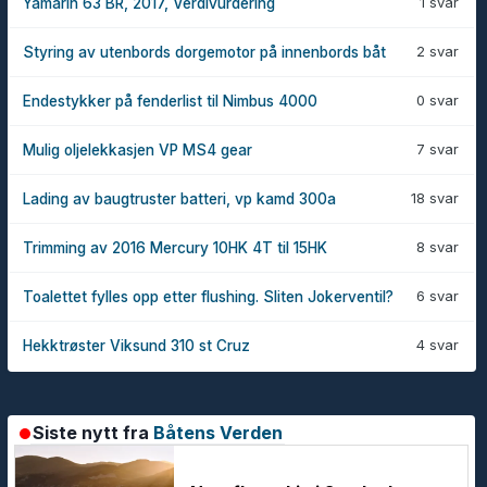
1 svar
Yamarin 63 BR, 2017, Verdivurdering
2 svar
Styring av utenbords dorgemotor på innenbords båt
0 svar
Endestykker på fenderlist til Nimbus 4000
7 svar
Mulig oljelekkasjen VP MS4 gear
18 svar
Lading av baugtruster batteri, vp kamd 300a
8 svar
Trimming av 2016 Mercury 10HK 4T til 15HK
6 svar
Toalettet fylles opp etter flushing. Sliten Jokerventil?
4 svar
Hekktrøster Viksund 310 st Cruz
Siste nytt fra
Båtens Verden