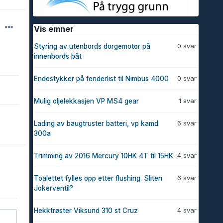
Vis emner
0 svar
Styring av utenbords dorgemotor på
innenbords båt
0 svar
Endestykker på fenderlist til Nimbus 4000
1 svar
Mulig oljelekkasjen VP MS4 gear
6 svar
Lading av baugtruster batteri, vp kamd
300a
4 svar
Trimming av 2016 Mercury 10HK 4T til 15HK
6 svar
Toalettet fylles opp etter flushing. Sliten
Jokerventil?
4 svar
Hekktrøster Viksund 310 st Cruz