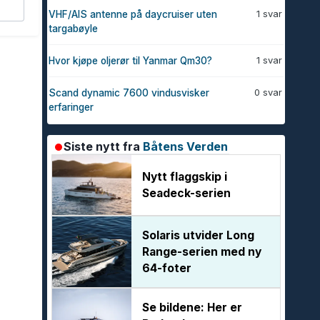
1 svar
VHF/AIS antenne på daycruiser uten
targabøyle
1 svar
Hvor kjøpe oljerør til Yanmar Qm30?
0 svar
Scand dynamic 7600 vindusvisker
erfaringer
Siste nytt fra
Båtens Verden
Nytt flaggskip i
Seadeck-serien
Solaris utvider Long
Range-serien med ny
64-foter
Se bildene: Her er