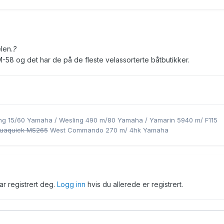
len..?
-58 og det har de på de fleste velassorterte båtbutikker.
ling 15/60 Yamaha / Wesling 490 m/80 Yamaha / Yamarin 5940 m/ F115
uaquick MS265
West Commando 270 m/ 4hk Yamaha
har registrert deg.
Logg inn
hvis du allerede er registrert.