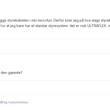
egge styrekabelen i min microfun. Derfor lurer jeg på hva slags styre
Tror at jeg bare har et standar styresystem. det er nok ULTRAFLEX. 
å den gammle?
dårlig hukommelse.