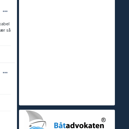
kabel
vær så