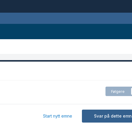
Følgere
Start nytt emne
Svar på dette emn