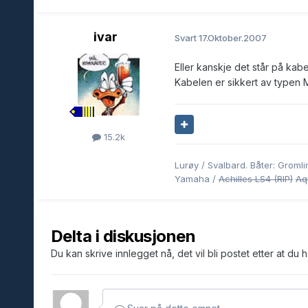
ivar
Svart
17.Oktober.2007
Eller kanskje det står på kabe
Kabelen er sikkert av typen M
15.2k
Lurøy / Svalbard. Båter: Grom
Yamaha /
Achilles LS4 (RIP)
Aq
Delta i diskusjonen
Du kan skrive innlegget nå, det vil bli postet etter at du 