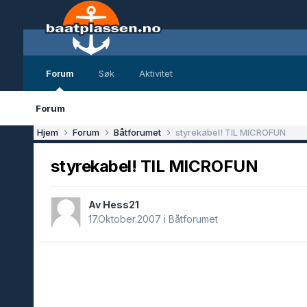
Forum
Søk
Aktivitet
Forum
Hjem
Forum
Båtforumet
styrekabel! TIL MICROFUN
styrekabel! TIL MICROFUN
Av Hess21
17.Oktober.2007
i
Båtforumet