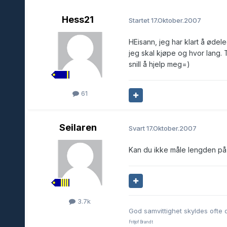
Hess21
Startet
17.Oktober.2007
HEisann, jeg har klart å ødel
jeg skal kjøpe og hvor lang. 
snill å hjelp meg=)
61
Seilaren
Svart
17.Oktober.2007
Kan du ikke måle lengden p
3.7k
God samvittighet skyldes ofte 
Fritjof Brandt