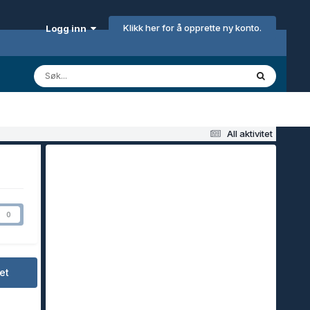
Klikk her for å opprette ny konto.
Logg inn
All aktivitet
0
et